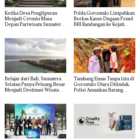
Ketika Desa Penglipuran
Polda Gorontalo Limpahkan
Menjadi Cermin Masa
Berkas Kasus Dugaan Fraud
Depan Pariwisata Sumatera
BRI Randangan ke Kejati,
Selatan
Kerugian Capai Rp1,06
Miliar
Belajar dari Bali, Sumatera
Tambang Emas Tanpa Izin di
Selatan Punya Peluang Besar
Gorontalo Utara Ditindak,
Menjadi Destinasi Wisata
Polisi Amankan Barang
Kelas Dunia
Bukti