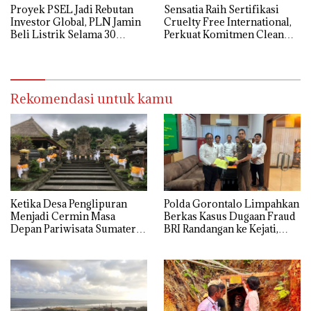
Proyek PSEL Jadi Rebutan
Sensatia Raih Sertifikasi
Investor Global, PLN Jamin
Cruelty Free International,
Beli Listrik Selama 30
Perkuat Komitmen Clean
Tahun
Beauty
Rekomendasi untuk kamu
Ketika Desa Penglipuran
Polda Gorontalo Limpahkan
Menjadi Cermin Masa
Berkas Kasus Dugaan Fraud
Depan Pariwisata Sumatera
BRI Randangan ke Kejati,
Selatan
Kerugian Capai Rp1,06
Miliar