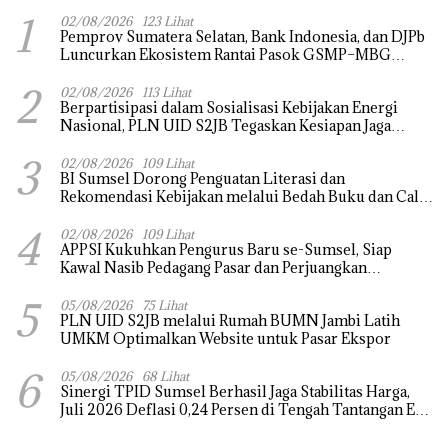
1
02/08/2026
123 Lihat
Pemprov Sumatera Selatan, Bank Indonesia, dan DJPb
Luncurkan Ekosistem Rantai Pasok GSMP–MBG
untuk Perkuat Ketahanan Pangan dan Pengendalian
2
Inflasi
02/08/2026
113 Lihat
Berpartisipasi dalam Sosialisasi Kebijakan Energi
Nasional, PLN UID S2JB Tegaskan Kesiapan Jaga
Pasokan Listrik
3
02/08/2026
109 Lihat
BI Sumsel Dorong Penguatan Literasi dan
Rekomendasi Kebijakan melalui Bedah Buku dan Call
for Applicative Essay 3rd Sriwijaya Economic Forum
4
2026
02/08/2026
109 Lihat
APPSI Kukuhkan Pengurus Baru se-Sumsel, Siap
Kawal Nasib Pedagang Pasar dan Perjuangkan
Revitalisasi Pasar Tradisional
5
05/08/2026
75 Lihat
PLN UID S2JB melalui Rumah BUMN Jambi Latih
UMKM Optimalkan Website untuk Pasar Ekspor
6
05/08/2026
68 Lihat
Sinergi TPID Sumsel Berhasil Jaga Stabilitas Harga,
Juli 2026 Deflasi 0,24 Persen di Tengah Tantangan El
Nino dan Tahun Ajaran Baru