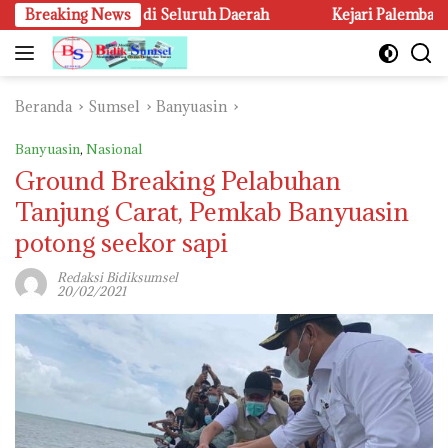
Langsung
erdamaian di Seluruh Daerah
Breaking News
Kejari Palembang Dalami D
ke
konten
Beranda
Sumsel
Banyuasin
Banyuasin
,
Nasional
Ground Breaking Pelabuhan
Tanjung Carat, Pemkab Banyuasin
potong seekor sapi
Redaksi Bidiksumsel
20/02/2021