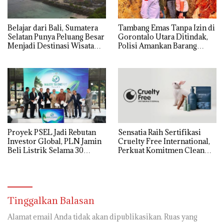
Belajar dari Bali, Sumatera
Tambang Emas Tanpa Izin di
Selatan Punya Peluang Besar
Gorontalo Utara Ditindak,
Menjadi Destinasi Wisata
Polisi Amankan Barang
Kelas Dunia
Bukti
Proyek PSEL Jadi Rebutan
Sensatia Raih Sertifikasi
Investor Global, PLN Jamin
Cruelty Free International,
Beli Listrik Selama 30
Perkuat Komitmen Clean
Tahun
Beauty
Tinggalkan Balasan
Alamat email Anda tidak akan dipublikasikan.
Ruas yang