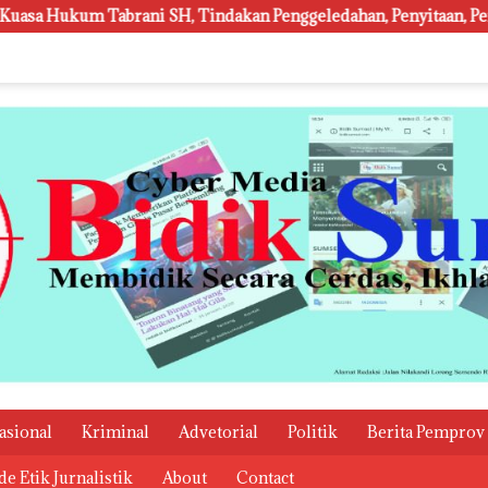
SH, Tindakan Penggeledahan, Penyitaan, Penangkapan Hingga Pen
asional
Kriminal
Advetorial
Politik
Berita Pemprov
e Etik Jurnalistik
About
Contact