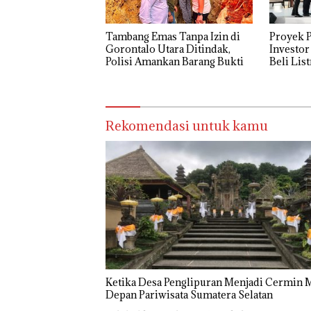
Tambang Emas Tanpa Izin di
Proyek P
Gorontalo Utara Ditindak,
Investor
Polisi Amankan Barang Bukti
Beli Lis
Rekomendasi untuk kamu
Ketika Desa Penglipuran Menjadi Cermin 
Depan Pariwisata Sumatera Selatan