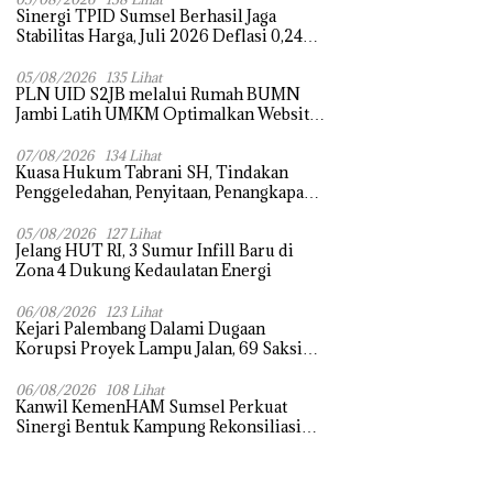
Sinergi TPID Sumsel Berhasil Jaga
Stabilitas Harga, Juli 2026 Deflasi 0,24
Persen di Tengah Tantangan El Nino dan
Tahun Ajaran Baru
05/08/2026
135 Lihat
PLN UID S2JB melalui Rumah BUMN
Jambi Latih UMKM Optimalkan Website
untuk Pasar Ekspor
07/08/2026
134 Lihat
‎Kuasa Hukum Tabrani SH, Tindakan
Penggeledahan, Penyitaan, Penangkapan
Hingga Penahanan Terhadap Wakil
Bupati Pali Patut Diuji Melalui
05/08/2026
127 Lihat
Jelang HUT RI, 3 Sumur Infill Baru di
Mekanisme Praperadilan
Zona 4 Dukung Kedaulatan Energi
06/08/2026
123 Lihat
Kejari Palembang Dalami Dugaan
Korupsi Proyek Lampu Jalan, 69 Saksi
Sudah Diperiksa
06/08/2026
108 Lihat
Kanwil KemenHAM Sumsel Perkuat
Sinergi Bentuk Kampung Rekonsiliasi
dan Perdamaian di Seluruh Daerah