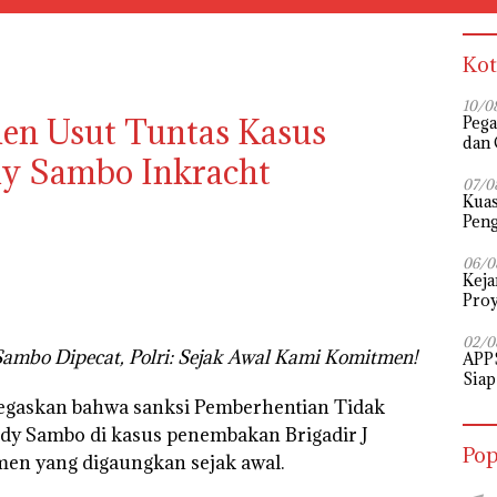
Kot
10/0
en Usut Tuntas Kasus
Pega
dan 
dy Sambo Inkracht
07/0
‎Kua
Peng
Pena
Diuj
06/0
Keja
Proy
02/0
Sambo Dipecat, Polri: Sejak Awal Kami Komitmen!
APPS
Siap
Perj
egaskan bahwa sanksi Pemberhentian Tidak
dy Sambo di kasus penembakan Brigadir J
Pop
en yang digaungkan sejak awal.