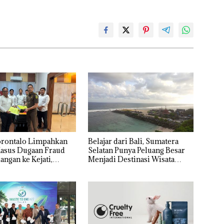
orontalo Limpahkan
Belajar dari Bali, Sumatera
Kasus Dugaan Fraud
Selatan Punya Peluang Besar
angan ke Kejati,
Menjadi Destinasi Wisata
 Capai Rp1,06 Miliar
Kelas Dunia