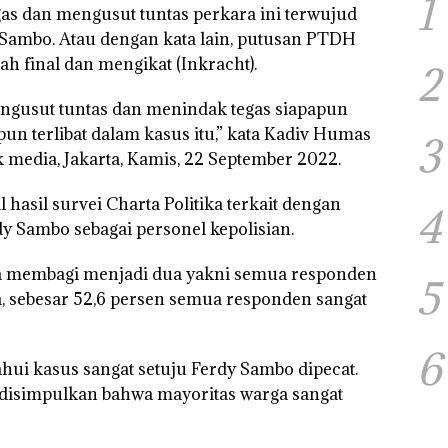
1
as dan mengusut tuntas perkara ini terwujud
 Sambo. Atau dengan kata lain, putusan PTDH
ah final dan mengikat (Inkracht).
2
engusut tuntas dan menindak tegas siapapun
un terlibat dalam kasus itu,” kata Kadiv Humas
3
k media, Jakarta, Kamis, 22 September 2022.
hasil survei Charta Politika terkait dengan
4
dy Sambo sebagai personel kepolisian.
ika membagi menjadi dua yakni semua responden
5
, sebesar 52,6 persen semua responden sangat
6
hui kasus sangat setuju Ferdy Sambo dipecat.
, disimpulkan bahwa mayoritas warga sangat