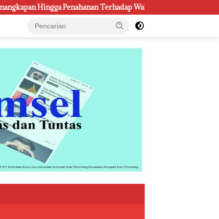
ahanan Terhadap Wakil Bupati Pali Patut Diuji Melalui Mekanism