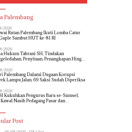
a Palembang
8/2026
wai Rutan Palembang Ikuti Lomba Catur
Gaple Sambut HUT ke-81 RI
8/2026
sa Hukum Tabrani SH, Tindakan
geledahan, Penyitaan, Penangkapan Hingga
hanan Terhadap Wakil Bupati Pali Patut
i Melalui Mekanisme Praperadilan
8/2026
ri Palembang Dalami Dugaan Korupsi
ek Lampu Jalan, 69 Saksi Sudah Diperiksa
8/2026
I Kukuhkan Pengurus Baru se-Sumsel,
 Kawal Nasib Pedagang Pasar dan
uangkan Revitalisasi Pasar Tradisional
ular Post
05/08/2026
138 Lihat