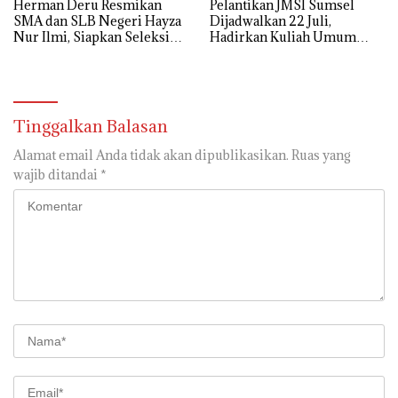
Herman Deru Resmikan
Pelantikan JMSI Sumsel
SMA dan SLB Negeri Hayza
Dijadwalkan 22 Juli,
Nur Ilmi, Siapkan Seleksi
Hadirkan Kuliah Umum
Guru Terbuka Se-Sumsel
Menteri HAM Natalius Pigai
Tinggalkan Balasan
Alamat email Anda tidak akan dipublikasikan.
Ruas yang
wajib ditandai
*