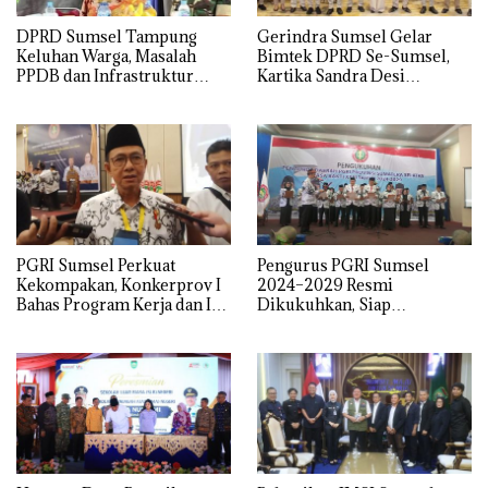
DPRD Sumsel Tampung
Gerindra Sumsel Gelar
Keluhan Warga, Masalah
Bimtek DPRD Se-Sumsel,
PPDB dan Infrastruktur
Kartika Sandra Desi
Mendominasi
Tekankan Perjuangkan
Aspirasi Rakyat
PGRI Sumsel Perkuat
Pengurus PGRI Sumsel
Kekompakan, Konkerprov I
2024–2029 Resmi
Bahas Program Kerja dan Isu
Dikukuhkan, Siap
Pendidikan
Perjuangkan Kesejahteraan
dan Profesionalisme Guru