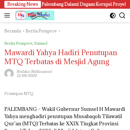
Langsung
Breaking News
Kejari Palembang Dalami Dugaan Korupsi Proyek Lampu Jal
ke
konten
Beranda
Berita Pemprov
Berita Pemprov
,
Sumsel
Mawardi Yahya Hadiri Penutupan
MTQ Terbatas di Mesjid Agung
Redaksi Bidiksumsel
12/09/2020
Penutupan MTQ
PALEMBANG –
Wakil Gubernur Sumsel H Mawardi
Yahya menghadiri penutupan Musabaqoh Tilawatil
Qur’an (MTQ) Terbatas ke XXIX Tingkat Provinsi