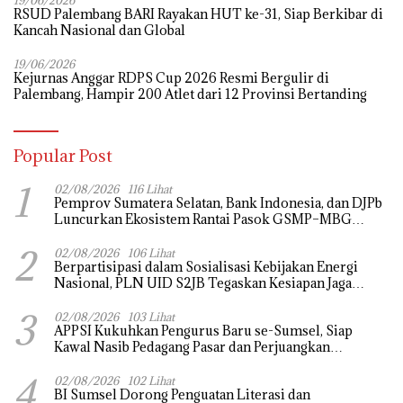
RSUD Palembang BARI Rayakan HUT ke-31, Siap Berkibar di
Kancah Nasional dan Global
19/06/2026
Kejurnas Anggar RDPS Cup 2026 Resmi Bergulir di
Palembang, Hampir 200 Atlet dari 12 Provinsi Bertanding
Popular Post
1
02/08/2026
116 Lihat
Pemprov Sumatera Selatan, Bank Indonesia, dan DJPb
Luncurkan Ekosistem Rantai Pasok GSMP–MBG
untuk Perkuat Ketahanan Pangan dan Pengendalian
2
Inflasi
02/08/2026
106 Lihat
Berpartisipasi dalam Sosialisasi Kebijakan Energi
Nasional, PLN UID S2JB Tegaskan Kesiapan Jaga
Pasokan Listrik
3
02/08/2026
103 Lihat
APPSI Kukuhkan Pengurus Baru se-Sumsel, Siap
Kawal Nasib Pedagang Pasar dan Perjuangkan
Revitalisasi Pasar Tradisional
4
02/08/2026
102 Lihat
BI Sumsel Dorong Penguatan Literasi dan