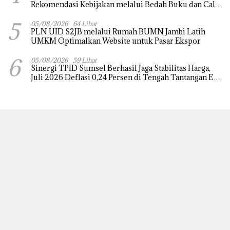
Rekomendasi Kebijakan melalui Bedah Buku dan Call
for Applicative Essay 3rd Sriwijaya Economic Forum
5
2026
05/08/2026
64 Lihat
PLN UID S2JB melalui Rumah BUMN Jambi Latih
UMKM Optimalkan Website untuk Pasar Ekspor
6
05/08/2026
59 Lihat
Sinergi TPID Sumsel Berhasil Jaga Stabilitas Harga,
Juli 2026 Deflasi 0,24 Persen di Tengah Tantangan El
Nino dan Tahun Ajaran Baru