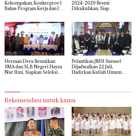
Kekompakan, Konkerprov I
2024–2029 Resmi
Bahas Program Kerja dan Isu
Dikukuhkan, Siap
Pendidikan
Perjuangkan Kesejahteraan
dan Profesionalisme Guru
Herman Deru Resmikan
Pelantikan JMSI Sumsel
SMA dan SLB Negeri Hayza
Dijadwalkan 22 Juli,
Nur Ilmi, Siapkan Seleksi
Hadirkan Kuliah Umum
Guru Terbuka Se-Sumsel
Menteri HAM Natalius Pigai
Rekomendasi untuk kamu