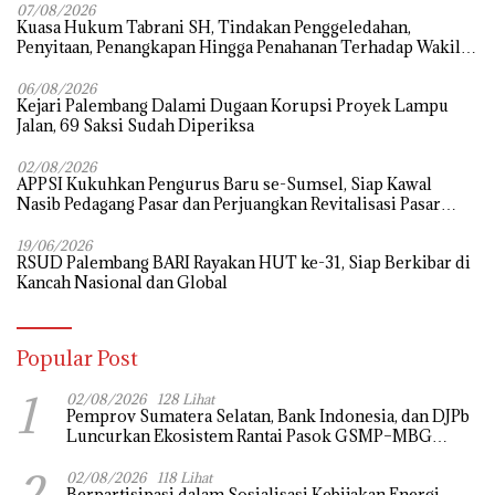
07/08/2026
‎Kuasa Hukum Tabrani SH, Tindakan Penggeledahan,
Penyitaan, Penangkapan Hingga Penahanan Terhadap Wakil
Bupati Pali Patut Diuji Melalui Mekanisme Praperadilan
06/08/2026
Kejari Palembang Dalami Dugaan Korupsi Proyek Lampu
Jalan, 69 Saksi Sudah Diperiksa
02/08/2026
APPSI Kukuhkan Pengurus Baru se-Sumsel, Siap Kawal
Nasib Pedagang Pasar dan Perjuangkan Revitalisasi Pasar
Tradisional
19/06/2026
RSUD Palembang BARI Rayakan HUT ke-31, Siap Berkibar di
Kancah Nasional dan Global
Popular Post
1
02/08/2026
128 Lihat
Pemprov Sumatera Selatan, Bank Indonesia, dan DJPb
Luncurkan Ekosistem Rantai Pasok GSMP–MBG
untuk Perkuat Ketahanan Pangan dan Pengendalian
2
Inflasi
02/08/2026
118 Lihat
Berpartisipasi dalam Sosialisasi Kebijakan Energi