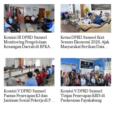
Komisi III DPRD Sumsel
Ketua DPRD Sumsel Ikut
Monitoring Pengelolaan
Sensus Ekonomi 2026, Ajak
Keuangan Daerah di BPKAD
Masyarakat Berikan Data
Ogan Ilir
yang Akurat
Komisi V DPRD Sumsel
Komisi V DPRD Sumsel
Pantau Penerapan K3 dan
Tinjau Penerapan KRIS di
Jaminan Sosial Pekerja di PT
Puskesmas Payakabung
Musi Hutan Persada