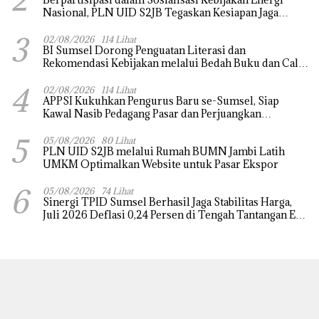
Nasional, PLN UID S2JB Tegaskan Kesiapan Jaga
Pasokan Listrik
3
02/08/2026
114 Lihat
BI Sumsel Dorong Penguatan Literasi dan
Rekomendasi Kebijakan melalui Bedah Buku dan Call
for Applicative Essay 3rd Sriwijaya Economic Forum
4
2026
02/08/2026
114 Lihat
APPSI Kukuhkan Pengurus Baru se-Sumsel, Siap
Kawal Nasib Pedagang Pasar dan Perjuangkan
Revitalisasi Pasar Tradisional
5
05/08/2026
80 Lihat
PLN UID S2JB melalui Rumah BUMN Jambi Latih
UMKM Optimalkan Website untuk Pasar Ekspor
6
05/08/2026
74 Lihat
Sinergi TPID Sumsel Berhasil Jaga Stabilitas Harga,
Juli 2026 Deflasi 0,24 Persen di Tengah Tantangan El
Nino dan Tahun Ajaran Baru