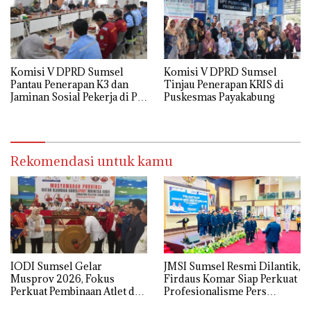
Komisi V DPRD Sumsel
Komisi V DPRD Sumsel
Pantau Penerapan K3 dan
Tinjau Penerapan KRIS di
Jaminan Sosial Pekerja di PT
Puskesmas Payakabung
Musi Hutan Persada
Rekomendasi untuk kamu
IODI Sumsel Gelar
JMSI Sumsel Resmi Dilantik,
Musprov 2026, Fokus
Firdaus Komar Siap Perkuat
Perkuat Pembinaan Atlet dan
Profesionalisme Pers
Tata Kelola Organisasi
Digital