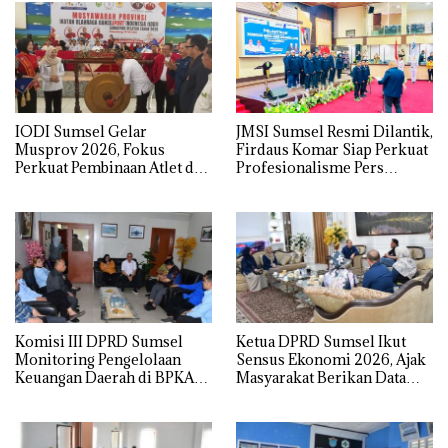
IODI Sumsel Gelar
JMSI Sumsel Resmi Dilantik,
Musprov 2026, Fokus
Firdaus Komar Siap Perkuat
Perkuat Pembinaan Atlet dan
Profesionalisme Pers
Tata Kelola Organisasi
Digital
Komisi III DPRD Sumsel
Ketua DPRD Sumsel Ikut
Monitoring Pengelolaan
Sensus Ekonomi 2026, Ajak
Keuangan Daerah di BPKAD
Masyarakat Berikan Data
Ogan Ilir
yang Akurat