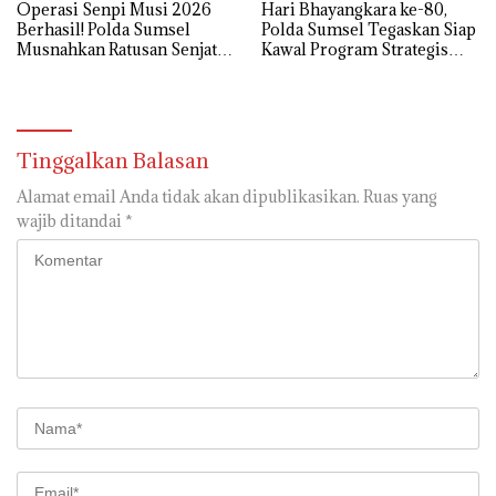
Operasi Senpi Musi 2026
Hari Bhayangkara ke-80,
Berhasil! Polda Sumsel
Polda Sumsel Tegaskan Siap
Musnahkan Ratusan Senjata
Kawal Program Strategis
Api Rakitan
Nasional dan Jaga Stabilitas
Daerah
Tinggalkan Balasan
Alamat email Anda tidak akan dipublikasikan.
Ruas yang
wajib ditandai
*