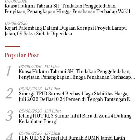
07/08/2026
‎Kuasa Hukum Tabrani SH, Tindakan Penggeledahan,
Penyitaan, Penangkapan Hingga Penahanan Terhadap Wakil
Bupati Pali Patut Diuji Melalui Mekanisme Praperadilan
06/08/2026
Kejari Palembang Dalami Dugaan Korupsi Proyek Lampu
Jalan, 69 Saksi Sudah Diperiksa
Popular Post
1
07/08/2026
151 Lihat
‎Kuasa Hukum Tabrani SH, Tindakan Penggeledahan,
Penyitaan, Penangkapan Hingga Penahanan Terhadap
Wakil Bupati Pali Patut Diuji Melalui Mekanisme
2
Praperadilan
05/08/2026
141 Lihat
Sinergi TPID Sumsel Berhasil Jaga Stabilitas Harga,
Juli 2026 Deflasi 0,24 Persen di Tengah Tantangan El
Nino dan Tahun Ajaran Baru
3
05/08/2026
138 Lihat
Jelang HUT RI, 3 Sumur Infill Baru di Zona 4 Dukung
Kedaulatan Energi
4
05/08/2026
137 Lihat
PLN UID S2JB melalui Rumah BUMN Jambi Latih