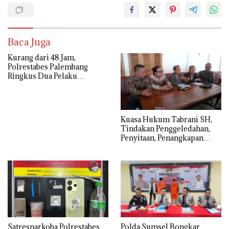
Baca Juga
Kurang dari 48 Jam,
Polrestabes Palembang
Ringkus Dua Pelaku
Pencurian dengan Kekerasan
terhadap Anggota Polri
‎Kuasa Hukum Tabrani SH,
Tindakan Penggeledahan,
Penyitaan, Penangkapan
Hingga Penahanan Terhadap
Wakil Bupati Pali Patut Diuji
Melalui Mekanisme
Praperadilan
Satresnarkoba Polrestabes
Polda Sumsel Bongkar