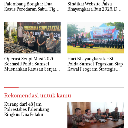
Palembang Bongkar Dua
Sindikat Website Palsu
Kasus Peredaran Sabu, Tiga
Bhayangkara Run 2026, Dua
Tersangka Diamankan
Pelaku Ditangkap
Operasi Senpi Musi 2026
Hari Bhayangkara ke-80,
Berhasil! Polda Sumsel
Polda Sumsel Tegaskan Siap
Musnahkan Ratusan Senjata
Kawal Program Strategis
Api Rakitan
Nasional dan Jaga Stabilitas
Daerah
Rekomendasi untuk kamu
Kurang dari 48 Jam,
Polrestabes Palembang
Ringkus Dua Pelaku
Pencurian dengan Kekerasan
terhadap Anggota Polri