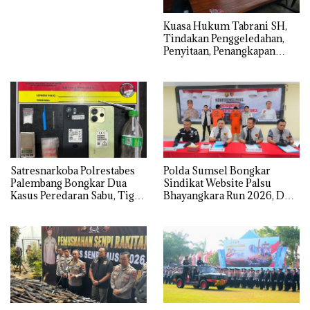
‎Kuasa Hukum Tabrani SH,
Tindakan Penggeledahan,
Penyitaan, Penangkapan
Hingga Penahanan Terhadap
Wakil Bupati Pali Patut Diuji
Melalui Mekanisme
Praperadilan
Satresnarkoba Polrestabes
Polda Sumsel Bongkar
Palembang Bongkar Dua
Sindikat Website Palsu
Kasus Peredaran Sabu, Tiga
Bhayangkara Run 2026, Dua
Tersangka Diamankan
Pelaku Ditangkap