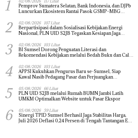
1
02/08/2026
117 Lihat
Pemprov Sumatera Selatan, Bank Indonesia, dan DJPb
Luncurkan Ekosistem Rantai Pasok GSMP–MBG
untuk Perkuat Ketahanan Pangan dan Pengendalian
2
Inflasi
02/08/2026
107 Lihat
Berpartisipasi dalam Sosialisasi Kebijakan Energi
Nasional, PLN UID S2JB Tegaskan Kesiapan Jaga
Pasokan Listrik
3
02/08/2026
103 Lihat
BI Sumsel Dorong Penguatan Literasi dan
Rekomendasi Kebijakan melalui Bedah Buku dan Call
for Applicative Essay 3rd Sriwijaya Economic Forum
4
2026
02/08/2026
103 Lihat
APPSI Kukuhkan Pengurus Baru se-Sumsel, Siap
Kawal Nasib Pedagang Pasar dan Perjuangkan
Revitalisasi Pasar Tradisional
5
05/08/2026
66 Lihat
PLN UID S2JB melalui Rumah BUMN Jambi Latih
UMKM Optimalkan Website untuk Pasar Ekspor
6
05/08/2026
59 Lihat
Sinergi TPID Sumsel Berhasil Jaga Stabilitas Harga,
Juli 2026 Deflasi 0,24 Persen di Tengah Tantangan El
Nino dan Tahun Ajaran Baru