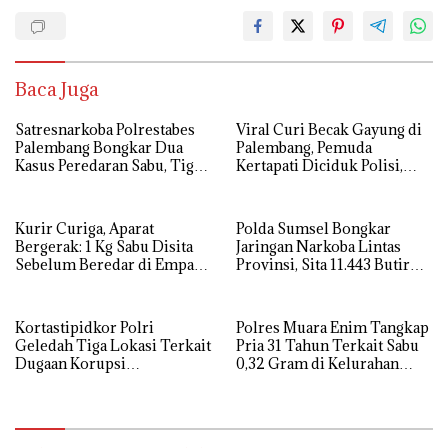
Baca Juga
Satresnarkoba Polrestabes
Viral Curi Becak Gayung di
Palembang Bongkar Dua
Palembang, Pemuda
Kasus Peredaran Sabu, Tiga
Kertapati Diciduk Polisi,
Tersangka Diamankan
Kakaknya Masih Buron
Kurir Curiga, Aparat
Polda Sumsel Bongkar
Bergerak: 1 Kg Sabu Disita
Jaringan Narkoba Lintas
Sebelum Beredar di Empat
Provinsi, Sita 11.443 Butir
Lawang
Ekstasi dan 1,3 Kg Sabu
Kortastipidkor Polri
Polres Muara Enim Tangkap
Geledah Tiga Lokasi Terkait
Pria 31 Tahun Terkait Sabu
Dugaan Korupsi
0,32 Gram di Kelurahan
Modernisasi PG
Muara Enim
Assembagoes, Kerugian
Negara Capai Rp645 Miliar