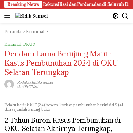
Langsung
k Kampung Rekonsiliasi dan Perdamaian di Seluruh Daerah
Breaking News
ke
konten
Beranda
Kriminal
Kriminal
,
OKUS
Dendam Lama Berujung Maut :
Kasus Pembunuhan 2024 di OKU
Selatan Terungkap
Redaksi Bidiksumsel
05/06/2026
Pelaku berinisial E (24) beserta korban pembunuhan berinisial S (41)
dan sejumlah barang bukti
2 Tahun Buron, Kasus Pembunuhan di
OKU Selatan Akhirnya Terungkap,