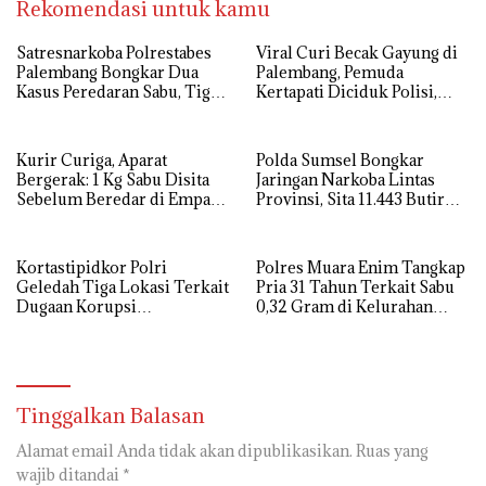
Rekomendasi untuk kamu
Satresnarkoba Polrestabes
Viral Curi Becak Gayung di
Palembang Bongkar Dua
Palembang, Pemuda
Kasus Peredaran Sabu, Tiga
Kertapati Diciduk Polisi,
Tersangka Diamankan
Kakaknya Masih Buron
Kurir Curiga, Aparat
Polda Sumsel Bongkar
Bergerak: 1 Kg Sabu Disita
Jaringan Narkoba Lintas
Sebelum Beredar di Empat
Provinsi, Sita 11.443 Butir
Lawang
Ekstasi dan 1,3 Kg Sabu
Kortastipidkor Polri
Polres Muara Enim Tangkap
Geledah Tiga Lokasi Terkait
Pria 31 Tahun Terkait Sabu
Dugaan Korupsi
0,32 Gram di Kelurahan
Modernisasi PG
Muara Enim
Assembagoes, Kerugian
Negara Capai Rp645 Miliar
Tinggalkan Balasan
Alamat email Anda tidak akan dipublikasikan.
Ruas yang
wajib ditandai
*