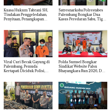
‎Kuasa Hukum Tabrani SH,
Satresnarkoba Polrestabes
Tindakan Penggeledahan,
Palembang Bongkar Dua
Penyitaan, Penangkapan
Kasus Peredaran Sabu, Tiga
Hingga Penahanan Terhadap
Tersangka Diamankan
Wakil Bupati Pali Patut Diuji
Melalui Mekanisme
Praperadilan
Viral Curi Becak Gayung di
Polda Sumsel Bongkar
Palembang, Pemuda
Sindikat Website Palsu
Kertapati Diciduk Polisi,
Bhayangkara Run 2026, Dua
Kakaknya Masih Buron
Pelaku Ditangkap