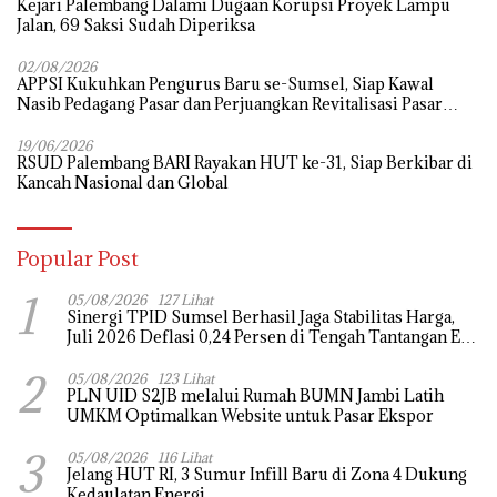
Kejari Palembang Dalami Dugaan Korupsi Proyek Lampu
Jalan, 69 Saksi Sudah Diperiksa
02/08/2026
APPSI Kukuhkan Pengurus Baru se-Sumsel, Siap Kawal
Nasib Pedagang Pasar dan Perjuangkan Revitalisasi Pasar
Tradisional
19/06/2026
RSUD Palembang BARI Rayakan HUT ke-31, Siap Berkibar di
Kancah Nasional dan Global
Popular Post
1
05/08/2026
127 Lihat
Sinergi TPID Sumsel Berhasil Jaga Stabilitas Harga,
Juli 2026 Deflasi 0,24 Persen di Tengah Tantangan El
Nino dan Tahun Ajaran Baru
2
05/08/2026
123 Lihat
PLN UID S2JB melalui Rumah BUMN Jambi Latih
UMKM Optimalkan Website untuk Pasar Ekspor
3
05/08/2026
116 Lihat
Jelang HUT RI, 3 Sumur Infill Baru di Zona 4 Dukung
Kedaulatan Energi