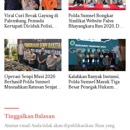
Viral Curi Becak Gayung di
Polda Sumsel Bongkar
Palembang, Pemuda
Sindikat Website Palsu
Kertapati Diciduk Polisi,
Bhayangkara Run 2026, Dua
Kakaknya Masih Buron
Pelaku Ditangkap
Operasi Senpi Musi 2026
Kalahkan Banyak Instansi,
Berhasil! Polda Sumsel
Polda Sumsel Masuk Tiga
Musnahkan Ratusan Senjata
Besar Penegak Hukum
Api Rakitan
Sahabat Dhuafa 2026
Tinggalkan Balasan
Alamat email Anda tidak akan dipublikasikan.
Ruas yang