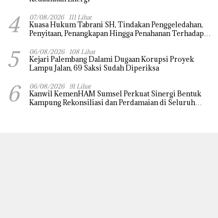
4
07/08/2026
111 Lihat
‎Kuasa Hukum Tabrani SH, Tindakan Penggeledahan,
Penyitaan, Penangkapan Hingga Penahanan Terhadap
Wakil Bupati Pali Patut Diuji Melalui Mekanisme
5
Praperadilan
06/08/2026
108 Lihat
Kejari Palembang Dalami Dugaan Korupsi Proyek
Lampu Jalan, 69 Saksi Sudah Diperiksa
6
06/08/2026
91 Lihat
Kanwil KemenHAM Sumsel Perkuat Sinergi Bentuk
Kampung Rekonsiliasi dan Perdamaian di Seluruh
Daerah