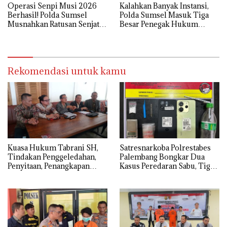
Operasi Senpi Musi 2026
Kalahkan Banyak Instansi,
Berhasil! Polda Sumsel
Polda Sumsel Masuk Tiga
Musnahkan Ratusan Senjata
Besar Penegak Hukum
Api Rakitan
Sahabat Dhuafa 2026
Rekomendasi untuk kamu
‎Kuasa Hukum Tabrani SH,
Satresnarkoba Polrestabes
Tindakan Penggeledahan,
Palembang Bongkar Dua
Penyitaan, Penangkapan
Kasus Peredaran Sabu, Tiga
Hingga Penahanan Terhadap
Tersangka Diamankan
Wakil Bupati Pali Patut Diuji
Melalui Mekanisme
Praperadilan