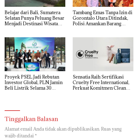
Belajar dari Bali, Sumatera
Tambang Emas Tanpa Izin di
Selatan Punya Peluang Besar
Gorontalo Utara Ditindak,
Menjadi Destinasi Wisata
Polisi Amankan Barang
Kelas Dunia
Bukti
Proyek PSEL Jadi Rebutan
Sensatia Raih Sertifikasi
Investor Global, PLN Jamin
Cruelty Free International,
Beli Listrik Selama 30
Perkuat Komitmen Clean
Tahun
Beauty
Tinggalkan Balasan
Alamat email Anda tidak akan dipublikasikan.
Ruas yang
wajib ditandai
*