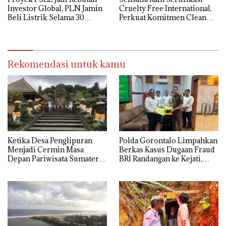
Investor Global, PLN Jamin
Cruelty Free International,
Beli Listrik Selama 30
Perkuat Komitmen Clean
Tahun
Beauty
Rekomendasi untuk kamu
Ketika Desa Penglipuran
Polda Gorontalo Limpahkan
Menjadi Cermin Masa
Berkas Kasus Dugaan Fraud
Depan Pariwisata Sumatera
BRI Randangan ke Kejati,
Selatan
Kerugian Capai Rp1,06
Miliar