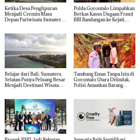
Ketika Desa Penglipuran
Polda Gorontalo Limpahkan
Menjadi Cermin Masa
Berkas Kasus Dugaan Fraud
Depan Pariwisata Sumatera
BRI Randangan ke Kejati,
Selatan
Kerugian Capai Rp1,06
Miliar
Belajar dari Bali, Sumatera
Tambang Emas Tanpa Izin di
Selatan Punya Peluang Besar
Gorontalo Utara Ditindak,
Menjadi Destinasi Wisata
Polisi Amankan Barang
Kelas Dunia
Bukti
Proyek PSEL Jadi Rebutan
Sensatia Raih Sertifikasi