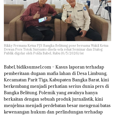
Rikky Fermana Ketua PJS Bangka Belitung pose bersama Wakil Ketua
Dewan Pers Totok Suryanto disela-sela rehat Seminar dan Dialog
Publik digelar oleh Polda Babel, Rabu (6/5/2026)/ist
Babel, bidiksumsel.com
– Kasus laporan terhadap
pemberitaan dugaan mafia lahan di Desa Limbung,
Kecamatan Parit Tiga, Kabupaten Bangka Barat, kini
berkembang menjadi perhatian serius dunia pers di
Bangka Belitung. Polemik yang awalnya hanya
berkaitan dengan sebuah produk jurnalistik, kini
menjelma menjadi perdebatan besar mengenai batas
kewenangan hukum dan perlindungan terhadap