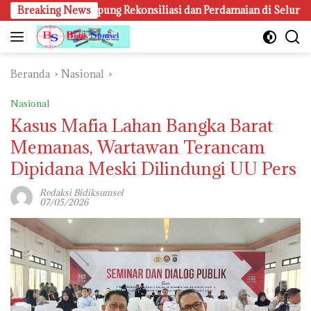
Langsung
k Kampung Rekonsiliasi dan Perdamaian di Seluruh Daerah
Breaking News
ke
konten
Beranda
Nasional
Nasional
Kasus Mafia Lahan Bangka Barat
Memanas, Wartawan Terancam
Dipidana Meski Dilindungi UU Pers
Redaksi Bidiksumsel
07/05/2026