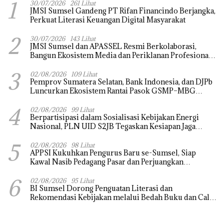
1
30/07/2026
261 Lihat
JMSI Sumsel Gandeng PT Rifan Financindo Berjangka,
Perkuat Literasi Keuangan Digital Masyarakat
2
30/07/2026
143 Lihat
JMSI Sumsel dan APASSEL Resmi Berkolaborasi,
Bangun Ekosistem Media dan Periklanan Profesional
untuk Dorong Ekonomi Kreatif
3
02/08/2026
109 Lihat
Pemprov Sumatera Selatan, Bank Indonesia, dan DJPb
Luncurkan Ekosistem Rantai Pasok GSMP–MBG
untuk Perkuat Ketahanan Pangan dan Pengendalian
4
Inflasi
02/08/2026
99 Lihat
Berpartisipasi dalam Sosialisasi Kebijakan Energi
Nasional, PLN UID S2JB Tegaskan Kesiapan Jaga
Pasokan Listrik
5
02/08/2026
98 Lihat
APPSI Kukuhkan Pengurus Baru se-Sumsel, Siap
Kawal Nasib Pedagang Pasar dan Perjuangkan
Revitalisasi Pasar Tradisional
6
02/08/2026
95 Lihat
BI Sumsel Dorong Penguatan Literasi dan
Rekomendasi Kebijakan melalui Bedah Buku dan Call
for Applicative Essay 3rd Sriwijaya Economic Forum
2026