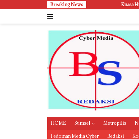
Langsung
Breaking News
‎Kuasa Hukum Tabrani SH, Tindakan
ke
konten
HOME
Sumsel
Metropilis
N
Pedoman Media Cyber
Redaksi
Kod