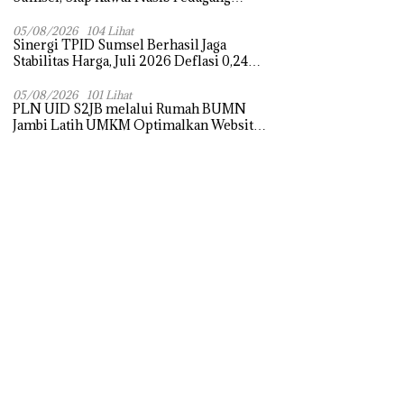
Pasar dan Perjuangkan Revitalisasi Pasar
Tradisional
05/08/2026
104 Lihat
Sinergi TPID Sumsel Berhasil Jaga
Stabilitas Harga, Juli 2026 Deflasi 0,24
Persen di Tengah Tantangan El Nino dan
Tahun Ajaran Baru
05/08/2026
101 Lihat
PLN UID S2JB melalui Rumah BUMN
Jambi Latih UMKM Optimalkan Website
untuk Pasar Ekspor