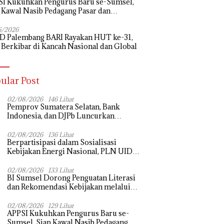
I Kukuhkan Pengurus Baru se-Sumsel,
 Kawal Nasib Pedagang Pasar dan
uangkan Revitalisasi Pasar Tradisional
6/2026
D Palembang BARI Rayakan HUT ke-31,
 Berkibar di Kancah Nasional dan Global
ular Post
02/08/2026
146 Lihat
Pemprov Sumatera Selatan, Bank
Indonesia, dan DJPb Luncurkan
Ekosistem Rantai Pasok GSMP–MBG
untuk Perkuat Ketahanan Pangan dan
02/08/2026
136 Lihat
Berpartisipasi dalam Sosialisasi
Pengendalian Inflasi
Kebijakan Energi Nasional, PLN UID
S2JB Tegaskan Kesiapan Jaga Pasokan
Listrik
02/08/2026
133 Lihat
BI Sumsel Dorong Penguatan Literasi
dan Rekomendasi Kebijakan melalui
Bedah Buku dan Call for Applicative
Essay 3rd Sriwijaya Economic Forum
02/08/2026
129 Lihat
APPSI Kukuhkan Pengurus Baru se-
2026
Sumsel, Siap Kawal Nasib Pedagang