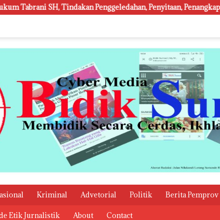
 Penggeledahan, Penyitaan, Penangkapan Hingga Penahanan Terhad
asional
Kriminal
Advetorial
Politik
Berita Pemprov
e Etik Jurnalistik
About
Contact