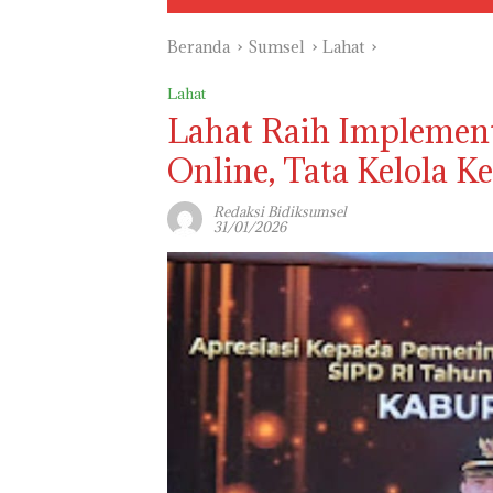
Beranda
Sumsel
Lahat
Lahat
Lahat Raih Implement
Online, Tata Kelola 
Redaksi Bidiksumsel
31/01/2026