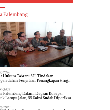
a Palembang
8/2026
sa Hukum Tabrani SH, Tindakan
geledahan, Penyitaan, Penangkapan Hingga
hanan Terhadap Wakil Bupati Pali Patut
i Melalui Mekanisme Praperadilan
8/2026
ri Palembang Dalami Dugaan Korupsi
ek Lampu Jalan, 69 Saksi Sudah Diperiksa
8/2026