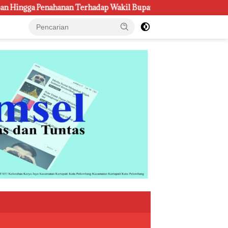
ap Wakil Bupati Pali Patut Diuji Melalui Mekanisme Praperadil