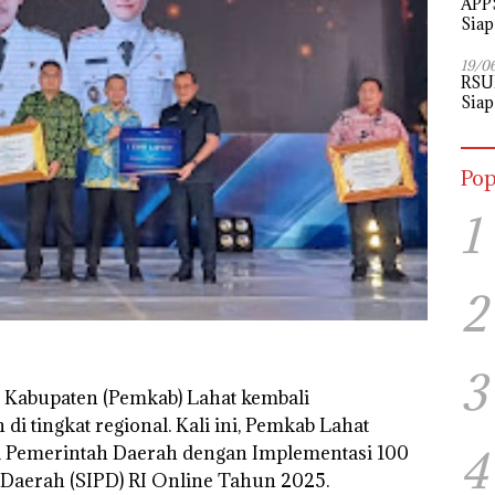
APPS
Siap
Perj
19/0
RSU
Siap
Pop
1
2
3
 Kabupaten (Pemkab) Lahat kembali
 tingkat regional. Kali ini, Pemkab Lahat
4
i Pemerintah Daerah dengan Implementasi 100
 Daerah (SIPD) RI Online Tahun 2025.