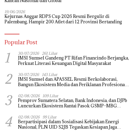
Kancah Nasional dan Global
19/06/2026
Kejurnas Anggar RDPS Cup 2026 Resmi Bergulir di
Palembang, Hampir 200 Atlet dari 12 Provinsi Bertanding
Popular Post
1
30/07/2026
261 Lihat
JMSI Sumsel Gandeng PT Rifan Financindo Berjangka,
Perkuat Literasi Keuangan Digital Masyarakat
2
30/07/2026
143 Lihat
JMSI Sumsel dan APASSEL Resmi Berkolaborasi,
Bangun Ekosistem Media dan Periklanan Profesional
untuk Dorong Ekonomi Kreatif
3
02/08/2026
109 Lihat
Pemprov Sumatera Selatan, Bank Indonesia, dan DJPb
Luncurkan Ekosistem Rantai Pasok GSMP–MBG
untuk Perkuat Ketahanan Pangan dan Pengendalian
4
Inflasi
02/08/2026
99 Lihat
Berpartisipasi dalam Sosialisasi Kebijakan Energi
Nasional, PLN UID S2JB Tegaskan Kesiapan Jaga
Pasokan Listrik