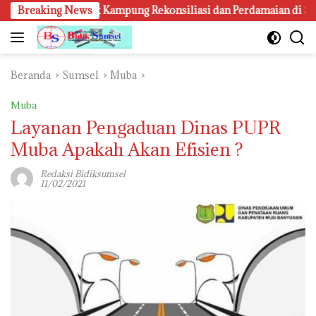
Langsung
rgi Bentuk Kampung Rekonsiliasi dan Perdamaian di Seluruh D
Breaking News
ke
konten
Beranda
Sumsel
Muba
Muba
Layanan Pengaduan Dinas PUPR
Muba Apakah Akan Efisien ?
Redaksi Bidiksumsel
11/02/2021