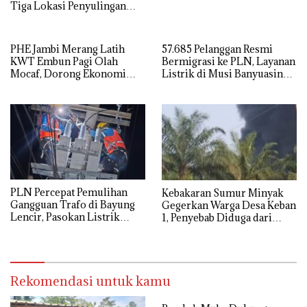
Tiga Lokasi Penyulingan
Minyak Ilegal
PHE Jambi Merang Latih
57.685 Pelanggan Resmi
KWT Embun Pagi Olah
Bermigrasi ke PLN, Layanan
Mocaf, Dorong Ekonomi
Listrik di Musi Banyuasin
Lokal di Muba
Masuki Era Baru
PLN Percepat Pemulihan
Kebakaran Sumur Minyak
Gangguan Trafo di Bayung
Gegerkan Warga Desa Keban
Lencir, Pasokan Listrik
1, Penyebab Diduga dari
Pelanggan Tetap Terjaga
Percikan Genset
Rekomendasi untuk kamu