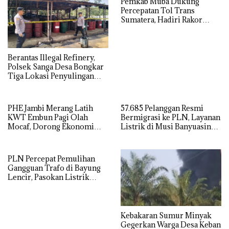
Pemkab Muba Dukung
Percepatan Tol Trans
Sumatera, Hadiri Rakor
Pengamanan PSN Bersama
Kejaksaan Agung
Berantas Illegal Refinery,
Polsek Sanga Desa Bongkar
Tiga Lokasi Penyulingan
Minyak Ilegal
PHE Jambi Merang Latih
57.685 Pelanggan Resmi
KWT Embun Pagi Olah
Bermigrasi ke PLN, Layanan
Mocaf, Dorong Ekonomi
Listrik di Musi Banyuasin
Lokal di Muba
Masuki Era Baru
PLN Percepat Pemulihan
Gangguan Trafo di Bayung
Lencir, Pasokan Listrik
Pelanggan Tetap Terjaga
Kebakaran Sumur Minyak
Gegerkan Warga Desa Keban