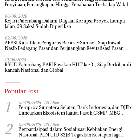
Penyitaan, Penangkapan Hingga Penahanan Terhadap Wakil
Bupati Pali Patut Diuji Melalui Mekanisme Praperadilan
06/08/2026
Kejari Palembang Dalami Dugaan Korupsi Proyek Lampu
Jalan, 69 Saksi Sudah Diperiksa
02/08/2026
APPSI Kukuhkan Pengurus Baru se-Sumsel, Siap Kawal
Nasib Pedagang Pasar dan Perjuangkan Revitalisasi Pasar
Tradisional
19/06/2026
RSUD Palembang BARI Rayakan HUT ke-31, Siap Berkibar di
Kancah Nasional dan Global
Popular Post
1
02/08/2026
141 Lihat
Pemprov Sumatera Selatan, Bank Indonesia, dan DJPb
Luncurkan Ekosistem Rantai Pasok GSMP–MBG
untuk Perkuat Ketahanan Pangan dan Pengendalian
2
Inflasi
02/08/2026
131 Lihat
Berpartisipasi dalam Sosialisasi Kebijakan Energi
Nasional, PLN UID S2JB Tegaskan Kesiapan Jaga