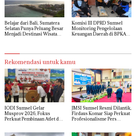
Belajar dari Bali, Sumatera
Komisi III DPRD Sumsel
Selatan Punya Peluang Besar
Monitoring Pengelolaan
Menjadi Destinasi Wisata
Keuangan Daerah di BPKAD
Kelas Dunia
Ogan Ilir
Rekomendasi untuk kamu
IODI Sumsel Gelar
JMSI Sumsel Resmi Dilantik,
Musprov 2026, Fokus
Firdaus Komar Siap Perkuat
Perkuat Pembinaan Atlet dan
Profesionalisme Pers
Tata Kelola Organisasi
Digital