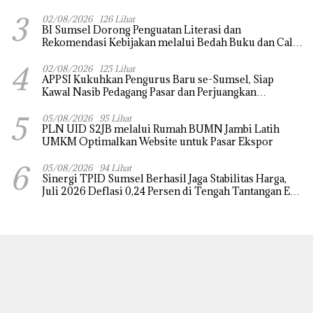
Pasokan Listrik
3
02/08/2026
126 Lihat
BI Sumsel Dorong Penguatan Literasi dan
Rekomendasi Kebijakan melalui Bedah Buku dan Call
for Applicative Essay 3rd Sriwijaya Economic Forum
4
2026
02/08/2026
125 Lihat
APPSI Kukuhkan Pengurus Baru se-Sumsel, Siap
Kawal Nasib Pedagang Pasar dan Perjuangkan
Revitalisasi Pasar Tradisional
5
05/08/2026
95 Lihat
PLN UID S2JB melalui Rumah BUMN Jambi Latih
UMKM Optimalkan Website untuk Pasar Ekspor
6
05/08/2026
94 Lihat
Sinergi TPID Sumsel Berhasil Jaga Stabilitas Harga,
Juli 2026 Deflasi 0,24 Persen di Tengah Tantangan El
Nino dan Tahun Ajaran Baru