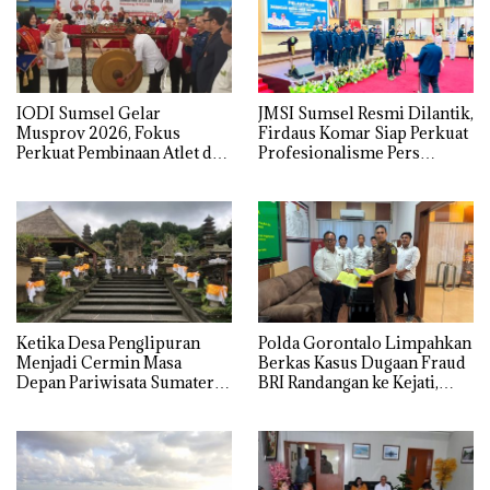
IODI Sumsel Gelar
JMSI Sumsel Resmi Dilantik,
Musprov 2026, Fokus
Firdaus Komar Siap Perkuat
Perkuat Pembinaan Atlet dan
Profesionalisme Pers
Tata Kelola Organisasi
Digital
Ketika Desa Penglipuran
Polda Gorontalo Limpahkan
Menjadi Cermin Masa
Berkas Kasus Dugaan Fraud
Depan Pariwisata Sumatera
BRI Randangan ke Kejati,
Selatan
Kerugian Capai Rp1,06
Miliar