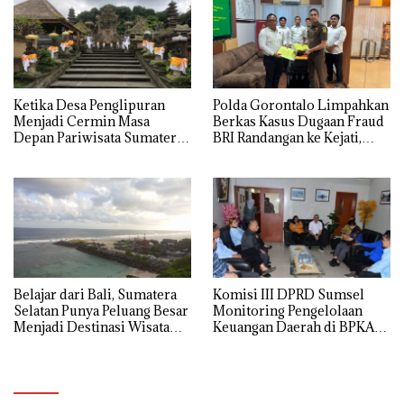
Ketika Desa Penglipuran
Polda Gorontalo Limpahkan
Menjadi Cermin Masa
Berkas Kasus Dugaan Fraud
Depan Pariwisata Sumatera
BRI Randangan ke Kejati,
Selatan
Kerugian Capai Rp1,06
Miliar
Belajar dari Bali, Sumatera
Komisi III DPRD Sumsel
Selatan Punya Peluang Besar
Monitoring Pengelolaan
Menjadi Destinasi Wisata
Keuangan Daerah di BPKAD
Kelas Dunia
Ogan Ilir