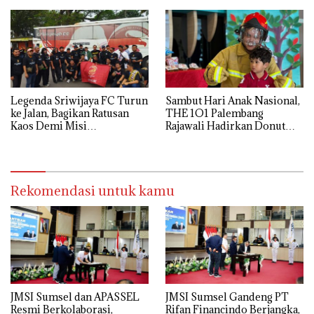
Legenda Sriwijaya FC Turun
Sambut Hari Anak Nasional,
ke Jalan, Bagikan Ratusan
THE 1O1 Palembang
Kaos Demi Misi
Rajawali Hadirkan Donut
Penyelamatan Laskar Wong
Decorating hingga Kids
Kito
Hope Tree
Rekomendasi untuk kamu
JMSI Sumsel dan APASSEL
JMSI Sumsel Gandeng PT
Resmi Berkolaborasi,
Rifan Financindo Berjangka,