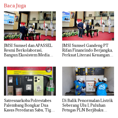
Baca Juga
JMSI Sumsel dan APASSEL
JMSI Sumsel Gandeng PT
Resmi Berkolaborasi,
Rifan Financindo Berjangka,
Bangun Ekosistem Media
Perkuat Literasi Keuangan
dan Periklanan Profesional
Digital Masyarakat
untuk Dorong Ekonomi
Kreatif
Satresnarkoba Polrestabes
Di Balik Penormalan Listrik
Palembang Bongkar Dua
Seberang Ulu I, Puluhan
Kasus Peredaran Sabu, Tiga
Petugas PLN Berjibaku
Tersangka Diamankan
Hingga Siang