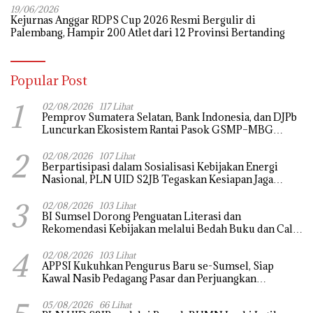
19/06/2026
Kejurnas Anggar RDPS Cup 2026 Resmi Bergulir di
Palembang, Hampir 200 Atlet dari 12 Provinsi Bertanding
Popular Post
1
02/08/2026
117 Lihat
Pemprov Sumatera Selatan, Bank Indonesia, dan DJPb
Luncurkan Ekosistem Rantai Pasok GSMP–MBG
untuk Perkuat Ketahanan Pangan dan Pengendalian
2
Inflasi
02/08/2026
107 Lihat
Berpartisipasi dalam Sosialisasi Kebijakan Energi
Nasional, PLN UID S2JB Tegaskan Kesiapan Jaga
Pasokan Listrik
3
02/08/2026
103 Lihat
BI Sumsel Dorong Penguatan Literasi dan
Rekomendasi Kebijakan melalui Bedah Buku dan Call
for Applicative Essay 3rd Sriwijaya Economic Forum
4
2026
02/08/2026
103 Lihat
APPSI Kukuhkan Pengurus Baru se-Sumsel, Siap
Kawal Nasib Pedagang Pasar dan Perjuangkan
Revitalisasi Pasar Tradisional
05/08/2026
66 Lihat