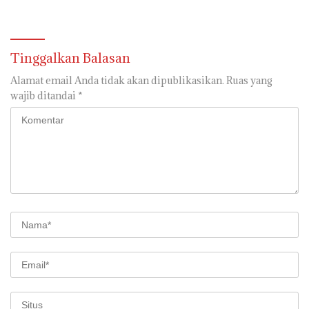
Penyelamatan Laskar Wong
Decorating hingga Kids
Kito
Hope Tree
Tinggalkan Balasan
Alamat email Anda tidak akan dipublikasikan.
Ruas yang
wajib ditandai
*