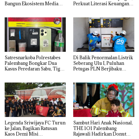
Bangun Ekosistem Media
Perkuat Literasi Keuangan
dan Periklanan Profesional
Digital Masyarakat
untuk Dorong Ekonomi
Kreatif
Satresnarkoba Polrestabes
Di Balik Penormalan Listrik
Palembang Bongkar Dua
Seberang Ulu I, Puluhan
Kasus Peredaran Sabu, Tiga
Petugas PLN Berjibaku
Tersangka Diamankan
Hingga Siang
Legenda Sriwijaya FC Turun
Sambut Hari Anak Nasional,
ke Jalan, Bagikan Ratusan
THE 1O1 Palembang
Kaos Demi Misi
Rajawali Hadirkan Donut