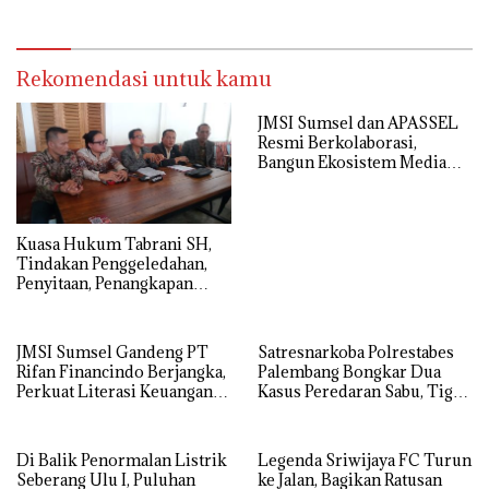
Kito
Rekomendasi untuk kamu
JMSI Sumsel dan APASSEL
Resmi Berkolaborasi,
Bangun Ekosistem Media
dan Periklanan Profesional
untuk Dorong Ekonomi
Kreatif
‎Kuasa Hukum Tabrani SH,
Tindakan Penggeledahan,
Penyitaan, Penangkapan
Hingga Penahanan Terhadap
Wakil Bupati Pali Patut Diuji
Melalui Mekanisme
JMSI Sumsel Gandeng PT
Satresnarkoba Polrestabes
Praperadilan
Rifan Financindo Berjangka,
Palembang Bongkar Dua
Perkuat Literasi Keuangan
Kasus Peredaran Sabu, Tiga
Digital Masyarakat
Tersangka Diamankan
Di Balik Penormalan Listrik
Legenda Sriwijaya FC Turun
Seberang Ulu I, Puluhan
ke Jalan, Bagikan Ratusan