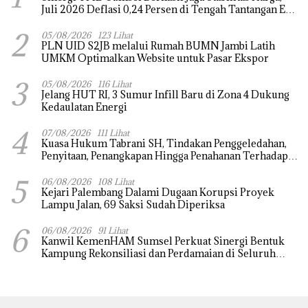
Juli 2026 Deflasi 0,24 Persen di Tengah Tantangan El
Nino dan Tahun Ajaran Baru
2
05/08/2026
123 Lihat
PLN UID S2JB melalui Rumah BUMN Jambi Latih
UMKM Optimalkan Website untuk Pasar Ekspor
3
05/08/2026
116 Lihat
Jelang HUT RI, 3 Sumur Infill Baru di Zona 4 Dukung
Kedaulatan Energi
4
07/08/2026
111 Lihat
‎Kuasa Hukum Tabrani SH, Tindakan Penggeledahan,
Penyitaan, Penangkapan Hingga Penahanan Terhadap
Wakil Bupati Pali Patut Diuji Melalui Mekanisme
5
Praperadilan
06/08/2026
108 Lihat
Kejari Palembang Dalami Dugaan Korupsi Proyek
Lampu Jalan, 69 Saksi Sudah Diperiksa
6
06/08/2026
91 Lihat
Kanwil KemenHAM Sumsel Perkuat Sinergi Bentuk
Kampung Rekonsiliasi dan Perdamaian di Seluruh
Daerah