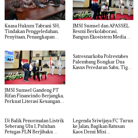
JMSI Sumsel dan APASSEL
‎Kuasa Hukum Tabrani SH,
Resmi Berkolaborasi,
Tindakan Penggeledahan,
Bangun Ekosistem Media
Penyitaan, Penangkapan
dan Periklanan Profesional
Hingga Penahanan Terhadap
untuk Dorong Ekonomi
Wakil Bupati Pali Patut Diuji
Kreatif
Melalui Mekanisme
Satresnarkoba Polrestabes
Praperadilan
Palembang Bongkar Dua
Kasus Peredaran Sabu, Tiga
Tersangka Diamankan
JMSI Sumsel Gandeng PT
Rifan Financindo Berjangka,
Perkuat Literasi Keuangan
Digital Masyarakat
Di Balik Penormalan Listrik
Legenda Sriwijaya FC Turun
Seberang Ulu I, Puluhan
ke Jalan, Bagikan Ratusan
Petugas PLN Berjibaku
Kaos Demi Misi
Hingga Siang
Penyelamatan Laskar Wong