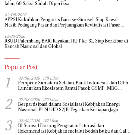
Jalan, 69 Saksi Sudah Diperiksa
02/08/2026
APPSI Kukuhkan Pengurus Baru se-Sumsel, Siap Kawal
Nasib Pedagang Pasar dan Perjuangkan Revitalisasi Pasar
Tradisional
19/06/2026
RSUD Palembang BARI Rayakan HUT ke-31, Siap Berkibar di
Kancah Nasional dan Global
Popular Post
1
02/08/2026
158 Lihat
Pemprov Sumatera Selatan, Bank Indonesia, dan DJPb
Luncurkan Ekosistem Rantai Pasok GSMP–MBG
untuk Perkuat Ketahanan Pangan dan Pengendalian
2
Inflasi
02/08/2026
152 Lihat
Berpartisipasi dalam Sosialisasi Kebijakan Energi
Nasional, PLN UID S2JB Tegaskan Kesiapan Jaga
Pasokan Listrik
3
02/08/2026
147 Lihat
BI Sumsel Dorong Penguatan Literasi dan
Rekomendasi Kebijakan melalui Bedah Buku dan Call