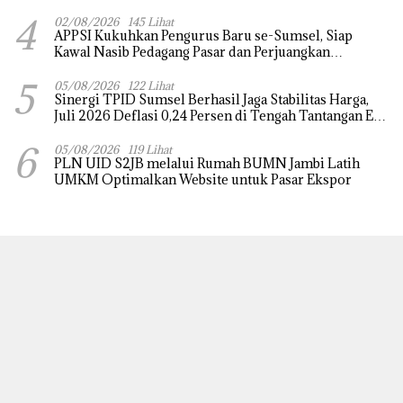
for Applicative Essay 3rd Sriwijaya Economic Forum
4
2026
02/08/2026
145 Lihat
APPSI Kukuhkan Pengurus Baru se-Sumsel, Siap
Kawal Nasib Pedagang Pasar dan Perjuangkan
Revitalisasi Pasar Tradisional
5
05/08/2026
122 Lihat
Sinergi TPID Sumsel Berhasil Jaga Stabilitas Harga,
Juli 2026 Deflasi 0,24 Persen di Tengah Tantangan El
Nino dan Tahun Ajaran Baru
6
05/08/2026
119 Lihat
PLN UID S2JB melalui Rumah BUMN Jambi Latih
UMKM Optimalkan Website untuk Pasar Ekspor