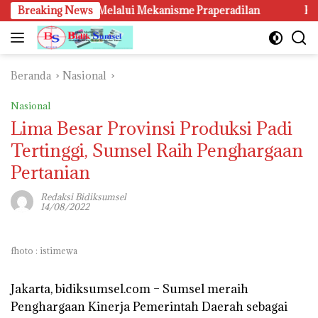
Langsung
i Patut Diuji Melalui Mekanisme Praperadilan
Breaking News
Kanwil K
ke
konten
Beranda
Nasional
Nasional
Lima Besar Provinsi Produksi Padi
Tertinggi, Sumsel Raih Penghargaan
Pertanian
Redaksi Bidiksumsel
14/08/2022
fhoto : istimewa
Jakarta, bidiksumsel.com
– Sumsel meraih
Penghargaan Kinerja Pemerintah Daerah sebagai