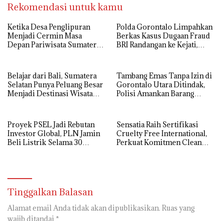
Rekomendasi untuk kamu
Ketika Desa Penglipuran
Polda Gorontalo Limpahkan
Menjadi Cermin Masa
Berkas Kasus Dugaan Fraud
Depan Pariwisata Sumatera
BRI Randangan ke Kejati,
Selatan
Kerugian Capai Rp1,06
Miliar
Belajar dari Bali, Sumatera
Tambang Emas Tanpa Izin di
Selatan Punya Peluang Besar
Gorontalo Utara Ditindak,
Menjadi Destinasi Wisata
Polisi Amankan Barang
Kelas Dunia
Bukti
Proyek PSEL Jadi Rebutan
Sensatia Raih Sertifikasi
Investor Global, PLN Jamin
Cruelty Free International,
Beli Listrik Selama 30
Perkuat Komitmen Clean
Tahun
Beauty
Tinggalkan Balasan
Alamat email Anda tidak akan dipublikasikan.
Ruas yang
wajib ditandai
*