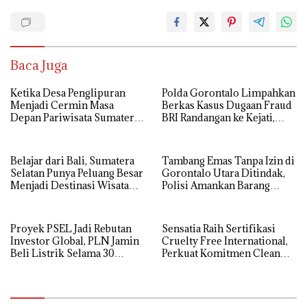
Baca Juga
Ketika Desa Penglipuran
Polda Gorontalo Limpahkan
Menjadi Cermin Masa
Berkas Kasus Dugaan Fraud
Depan Pariwisata Sumatera
BRI Randangan ke Kejati,
Selatan
Kerugian Capai Rp1,06
Miliar
Belajar dari Bali, Sumatera
Tambang Emas Tanpa Izin di
Selatan Punya Peluang Besar
Gorontalo Utara Ditindak,
Menjadi Destinasi Wisata
Polisi Amankan Barang
Kelas Dunia
Bukti
Proyek PSEL Jadi Rebutan
Sensatia Raih Sertifikasi
Investor Global, PLN Jamin
Cruelty Free International,
Beli Listrik Selama 30
Perkuat Komitmen Clean
Tahun
Beauty