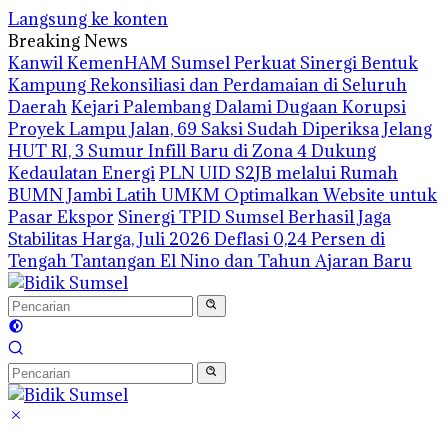
Langsung ke konten
Breaking News
Kanwil KemenHAM Sumsel Perkuat Sinergi Bentuk
Kampung Rekonsiliasi dan Perdamaian di Seluruh
Daerah
Kejari Palembang Dalami Dugaan Korupsi
Proyek Lampu Jalan, 69 Saksi Sudah Diperiksa
Jelang
HUT RI, 3 Sumur Infill Baru di Zona 4 Dukung
Kedaulatan Energi
PLN UID S2JB melalui Rumah
BUMN Jambi Latih UMKM Optimalkan Website untuk
Pasar Ekspor
Sinergi TPID Sumsel Berhasil Jaga
Stabilitas Harga, Juli 2026 Deflasi 0,24 Persen di
Tengah Tantangan El Nino dan Tahun Ajaran Baru