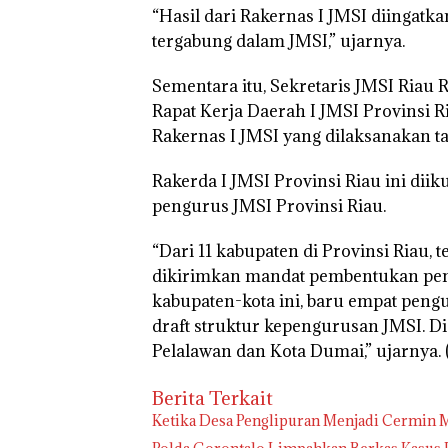
“Hasil dari Rakernas I JMSI diingat
tergabung dalam JMSI,” ujarnya.
Sementara itu, Sekretaris JMSI Ria
Rapat Kerja Daerah I JMSI Provinsi R
Rakernas I JMSI yang dilaksanakan ta
Rakerda I JMSI Provinsi Riau ini dii
pengurus JMSI Provinsi Riau.
“Dari 11 kabupaten di Provinsi Riau, 
dikirimkan mandat pembentukan pen
kabupaten-kota ini, baru empat pen
draft struktur kepengurusan JMSI. Dia
Pelalawan dan Kota Dumai,” ujarnya. 
Berita Terkait
Ketika Desa Penglipuran Menjadi Cermin M