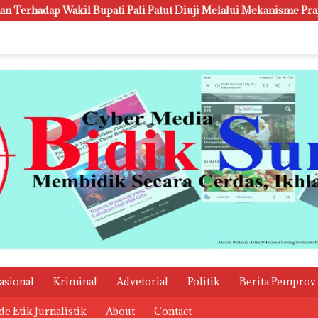
i Pali Patut Diuji Melalui Mekanisme Praperadilan
Kanw
asional
Kriminal
Advetorial
Politik
Berita Pemprov
e Etik Jurnalistik
About
Contact