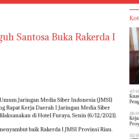
Kot
guh Santosa Buka Rakerda I
07/0
‎Kua
Umum Jaringan Media Siber Indonesia (JMSI)
Peng
 Rapat Kerja Daerah I Jaringan Media Siber
Pena
Diuj
06/0
ilaksanakan di Hotel Furaya, Senin (6/12/2021).
Keja
Proy
enyambut baik Rakerda I JMSI Provinsi Riau.
02/0