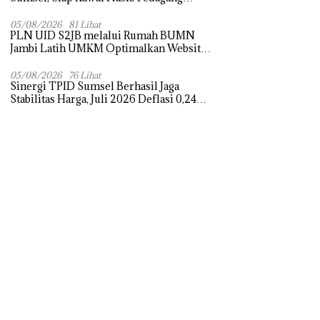
Pasar dan Perjuangkan Revitalisasi Pasar
Tradisional
05/08/2026
81 Lihat
PLN UID S2JB melalui Rumah BUMN
Jambi Latih UMKM Optimalkan Website
untuk Pasar Ekspor
05/08/2026
76 Lihat
Sinergi TPID Sumsel Berhasil Jaga
Stabilitas Harga, Juli 2026 Deflasi 0,24
Persen di Tengah Tantangan El Nino dan
Tahun Ajaran Baru