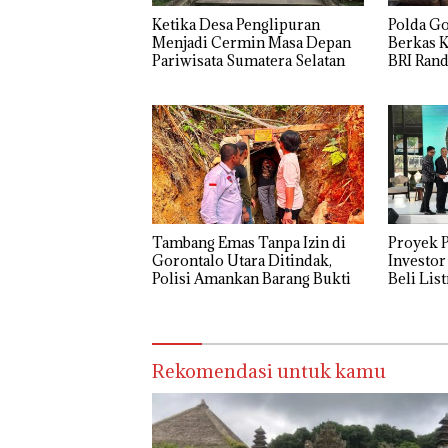
Ketika Desa Penglipuran
Polda G
Menjadi Cermin Masa Depan
Berkas 
Pariwisata Sumatera Selatan
BRI Rand
Kerugian
Tambang Emas Tanpa Izin di
Proyek P
Gorontalo Utara Ditindak,
Investor
Polisi Amankan Barang Bukti
Beli Lis
Rekomendasi untuk kamu