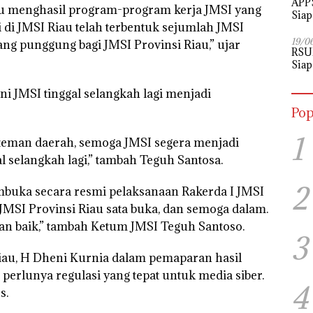
APPS
au menghasil program-program kerja JMSI yang
Siap
ni di JMSI Riau telah terbentuk sejumlah JMSI
Perj
19/0
ang punggung bagi JMSI Provinsi Riau,” ujar
RSU
Siap
i JMSI tinggal selangkah lagi menjadi
Pop
1
teman daerah, semoga JMSI segera menjadi
al selangkah lagi,” tambah Teguh Santosa.
2
uka secara resmi pelaksanaan Rakerda I JMSI
 JMSI Provinsi Riau sata buka, dan semoga dalam.
dan baik,” tambah Ketum JMSI Teguh Santoso.
3
Riau, H Dheni Kurnia dalam pemaparan hasil
 perlunya regulasi yang tepat untuk media siber.
4
s.