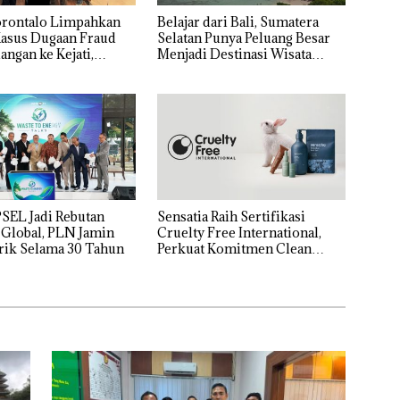
orontalo Limpahkan
Belajar dari Bali, Sumatera
Kasus Dugaan Fraud
Selatan Punya Peluang Besar
angan ke Kejati,
Menjadi Destinasi Wisata
 Capai Rp1,06 Miliar
Kelas Dunia
SEL Jadi Rebutan
Sensatia Raih Sertifikasi
 Global, PLN Jamin
Cruelty Free International,
trik Selama 30 Tahun
Perkuat Komitmen Clean
Beauty