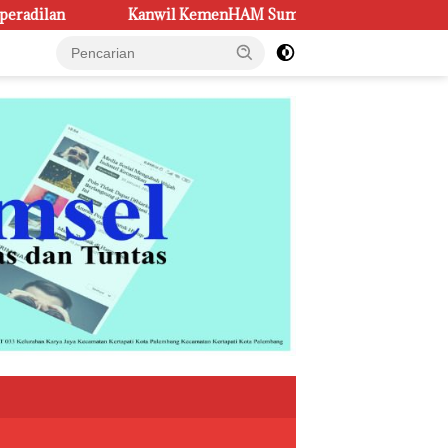
il KemenHAM Sumsel Perkuat Sinergi Bentuk Kampung Rekonsili