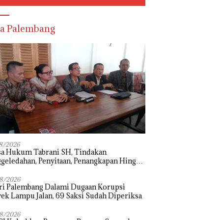
a Palembang
8/2026
sa Hukum Tabrani SH, Tindakan
geledahan, Penyitaan, Penangkapan Hingga
hanan Terhadap Wakil Bupati Pali Patut
i Melalui Mekanisme Praperadilan
8/2026
ri Palembang Dalami Dugaan Korupsi
ek Lampu Jalan, 69 Saksi Sudah Diperiksa
8/2026