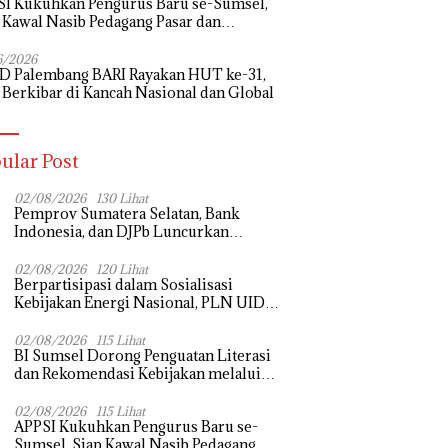
I Kukuhkan Pengurus Baru se-Sumsel,
 Kawal Nasib Pedagang Pasar dan
uangkan Revitalisasi Pasar Tradisional
6/2026
D Palembang BARI Rayakan HUT ke-31,
 Berkibar di Kancah Nasional dan Global
ular Post
02/08/2026
130 Lihat
Pemprov Sumatera Selatan, Bank
Indonesia, dan DJPb Luncurkan
Ekosistem Rantai Pasok GSMP–MBG
untuk Perkuat Ketahanan Pangan dan
02/08/2026
120 Lihat
Berpartisipasi dalam Sosialisasi
Pengendalian Inflasi
Kebijakan Energi Nasional, PLN UID
S2JB Tegaskan Kesiapan Jaga Pasokan
Listrik
02/08/2026
115 Lihat
BI Sumsel Dorong Penguatan Literasi
dan Rekomendasi Kebijakan melalui
Bedah Buku dan Call for Applicative
Essay 3rd Sriwijaya Economic Forum
02/08/2026
115 Lihat
APPSI Kukuhkan Pengurus Baru se-
2026
Sumsel, Siap Kawal Nasib Pedagang