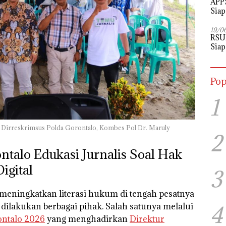
APPS
Siap
Perj
19/0
RSU
Siap
Pop
1
n Dirreskrimsus Polda Gorontalo, Kombes Pol Dr. Maruly
2
ntalo Edukasi Jurnalis Soal Hak
igital
3
meningkatkan literasi hukum di tengah pesatnya
 dilakukan berbagai pihak. Salah satunya melalui
4
ontalo 2026
yang menghadirkan
Direktur