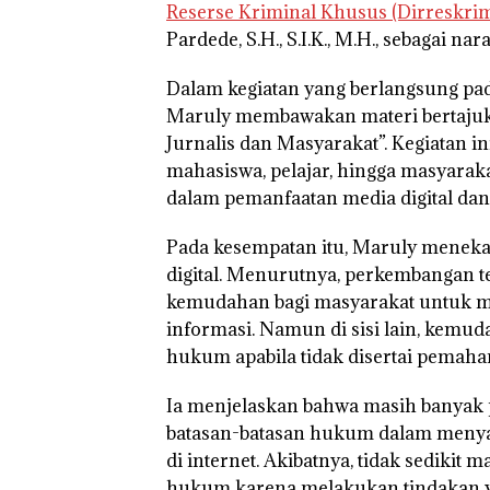
Reserse Kriminal Khusus (Dirreskri
Pardede, S.H., S.I.K., M.H., sebagai n
Dalam kegiatan yang berlangsung pad
Maruly membawakan materi bertaju
Jurnalis dan Masyarakat”
. Kegiatan i
mahasiswa, pelajar, hingga masyar
dalam pemanfaatan media digital dan 
Pada kesempatan itu, Maruly menek
digital. Menurutnya, perkembangan t
kemudahan bagi masyarakat untuk 
informasi. Namun di sisi lain, kemud
hukum apabila tidak disertai pemah
Ia menjelaskan bahwa masih banyak
batasan-batasan hukum dalam meny
di internet. Akibatnya, tidak sedikit 
hukum karena melakukan tindakan y