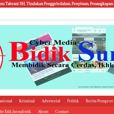
enggeledahan, Penyitaan, Penangkapan Hingga Penahanan Terhada
asional
Kriminal
Advetorial
Politik
Berita Pemprov
e Etik Jurnalistik
About
Contact