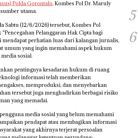
msus) Polda Gorontalo
, Kombes Pol Dr. Maruly
5
arasumber utama.
a Sabtu (12/6/2026) tersebut, Kombes Pol
6
k
“Pencegahan Pelanggaran Hak Cipta bagi
ni mendapat perhatian luas dari kalangan jurnalis,
akat umum yang ingin memahami aspek hukum
media sosial.
ankan pentingnya kesadaran hukum di ruang
eknologi informasi telah memberikan
mengakses, memproduksi, dan menyebarkan
ahan tersebut juga menghadirkan berbagai risiko
aman yang memadai.
 pengguna media sosial yang belum memahami
ampaikan pendapat atau membagikan informasi
masyarakat yang akhirnya terjerat persoalan
ang melanggar ketentuan perundang-