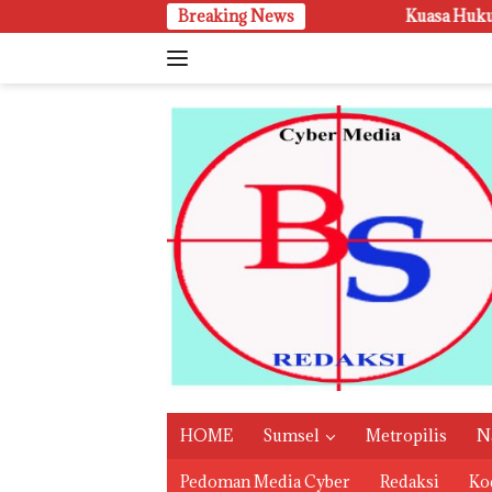
Langsung
Breaking News
‎Kuasa Hukum Tabrani SH, Tindakan P
ke
konten
HOME
Sumsel
Metropilis
N
Pedoman Media Cyber
Redaksi
Kod