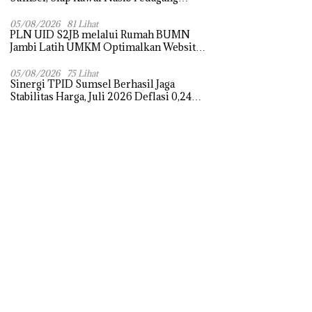
Pasar dan Perjuangkan Revitalisasi Pasar
Tradisional
05/08/2026
81 Lihat
PLN UID S2JB melalui Rumah BUMN
Jambi Latih UMKM Optimalkan Website
untuk Pasar Ekspor
05/08/2026
75 Lihat
Sinergi TPID Sumsel Berhasil Jaga
Stabilitas Harga, Juli 2026 Deflasi 0,24
Persen di Tengah Tantangan El Nino dan
Tahun Ajaran Baru