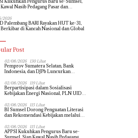
I Kukuhkan Pengurus Baru se-Sumsel,
 Kawal Nasib Pedagang Pasar dan
uangkan Revitalisasi Pasar Tradisional
6/2026
D Palembang BARI Rayakan HUT ke-31,
 Berkibar di Kancah Nasional dan Global
ular Post
02/08/2026
130 Lihat
Pemprov Sumatera Selatan, Bank
Indonesia, dan DJPb Luncurkan
Ekosistem Rantai Pasok GSMP–MBG
untuk Perkuat Ketahanan Pangan dan
02/08/2026
119 Lihat
Berpartisipasi dalam Sosialisasi
Pengendalian Inflasi
Kebijakan Energi Nasional, PLN UID
S2JB Tegaskan Kesiapan Jaga Pasokan
Listrik
02/08/2026
115 Lihat
BI Sumsel Dorong Penguatan Literasi
dan Rekomendasi Kebijakan melalui
Bedah Buku dan Call for Applicative
Essay 3rd Sriwijaya Economic Forum
02/08/2026
115 Lihat
APPSI Kukuhkan Pengurus Baru se-
2026
Sumsel, Siap Kawal Nasib Pedagang