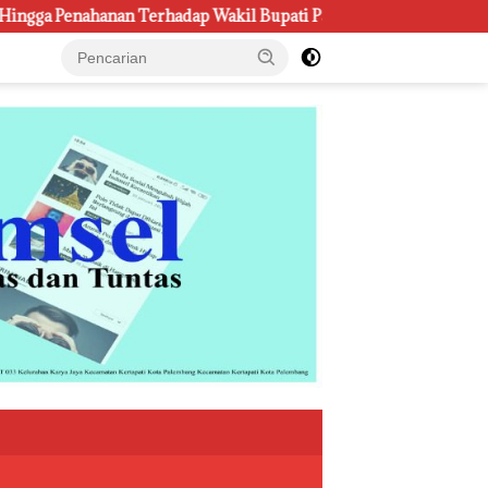
p Wakil Bupati Pali Patut Diuji Melalui Mekanisme Praperadilan