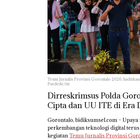
Temu Jurnalis Provinsi Gorontalo 2026, hadirka
Pardede/ist
Dirreskrimsus Polda Goro
Cipta dan UU ITE di Era D
Gorontalo, bidiksumsel.com
– Upaya 
perkembangan teknologi digital terus
kegiatan
Temu Jurnalis Provinsi Gor