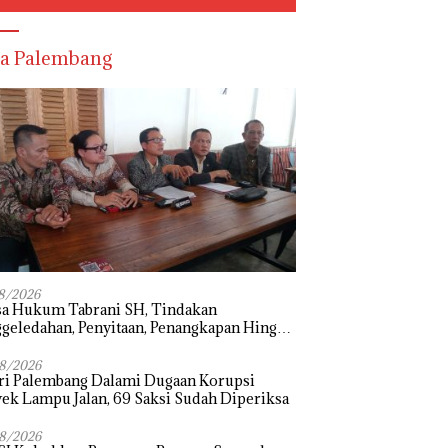
a Palembang
8/2026
sa Hukum Tabrani SH, Tindakan
geledahan, Penyitaan, Penangkapan Hingga
hanan Terhadap Wakil Bupati Pali Patut
i Melalui Mekanisme Praperadilan
8/2026
ri Palembang Dalami Dugaan Korupsi
ek Lampu Jalan, 69 Saksi Sudah Diperiksa
8/2026