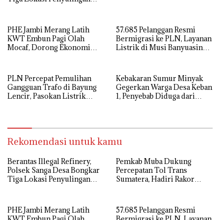
Minyak Ilegal
PHE Jambi Merang Latih
57.685 Pelanggan Resmi
KWT Embun Pagi Olah
Bermigrasi ke PLN, Layanan
Mocaf, Dorong Ekonomi
Listrik di Musi Banyuasin
Lokal di Muba
Masuki Era Baru
PLN Percepat Pemulihan
Kebakaran Sumur Minyak
Gangguan Trafo di Bayung
Gegerkan Warga Desa Keban
Lencir, Pasokan Listrik
1, Penyebab Diduga dari
Pelanggan Tetap Terjaga
Percikan Genset
Rekomendasi untuk kamu
Berantas Illegal Refinery,
Pemkab Muba Dukung
Polsek Sanga Desa Bongkar
Percepatan Tol Trans
Tiga Lokasi Penyulingan
Sumatera, Hadiri Rakor
Minyak Ilegal
Pengamanan PSN Bersama
Kejaksaan Agung
PHE Jambi Merang Latih
57.685 Pelanggan Resmi
KWT Embun Pagi Olah
Bermigrasi ke PLN, Layanan