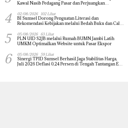
Kawal Nasib Pedagang Pasar dan Perjuangkan
Revitalisasi Pasar Tradisional
4
02/08/2026
102 Lihat
BI Sumsel Dorong Penguatan Literasi dan
Rekomendasi Kebijakan melalui Bedah Buku dan Call
for Applicative Essay 3rd Sriwijaya Economic Forum
5
2026
05/08/2026
63 Lihat
PLN UID S2JB melalui Rumah BUMN Jambi Latih
UMKM Optimalkan Website untuk Pasar Ekspor
6
05/08/2026
59 Lihat
Sinergi TPID Sumsel Berhasil Jaga Stabilitas Harga,
Juli 2026 Deflasi 0,24 Persen di Tengah Tantangan El
Nino dan Tahun Ajaran Baru