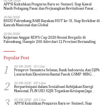
02/08/2026
APPSI Kukuhkan Pengurus Baru se-Sumsel, Siap Kawal
Nasib Pedagang Pasar dan Perjuangkan Revitalisasi Pasar
Tradisional
19/06/2026
RSUD Palembang BARI Rayakan HUT ke-31, Siap Berkibar di
Kancah Nasional dan Global
19/06/2026
Kejurnas Anggar RDPS Cup 2026 Resmi Bergulir di
Palembang, Hampir 200 Atlet dari 12 Provinsi Bertanding
Popular Post
1
02/08/2026
115 Lihat
Pemprov Sumatera Selatan, Bank Indonesia, dan DJPb
Luncurkan Ekosistem Rantai Pasok GSMP–MBG
untuk Perkuat Ketahanan Pangan dan Pengendalian
2
Inflasi
02/08/2026
105 Lihat
Berpartisipasi dalam Sosialisasi Kebijakan Energi
Nasional, PLN UID S2JB Tegaskan Kesiapan Jaga
Pasokan Listrik
3
02/08/2026
103 Lihat
APPSI Kukuhkan Pengurus Baru se-Sumsel, Siap