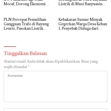
Mocaf, Dorong Ekonomi
Listrik di Musi Banyuasin
Lokal di Muba
Masuki Era Baru
PLN Percepat Pemulihan
Kebakaran Sumur Minyak
Gangguan Trafo di Bayung
Gegerkan Warga Desa Keban
Lencir, Pasokan Listrik
1, Penyebab Diduga dari
Pelanggan Tetap Terjaga
Percikan Genset
Tinggalkan Balasan
Alamat email Anda tidak akan dipublikasikan.
Ruas yang
wajib ditandai
*