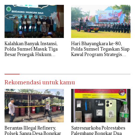
Kalahkan Banyak Instansi,
Hari Bhayangkara ke-80,
Polda Sumsel Masuk Tiga
Polda Sumsel Tegaskan Siap
Besar Penegak Hukum
Kawal Program Strategis
Sahabat Dhuafa 2026
Nasional dan Jaga Stabilitas
Daerah
Rekomendasi untuk kamu
Berantas Illegal Refinery,
Satresnarkoba Polrestabes
Polsek Sanga Desa Bongkar
Palembang Bongkar Dua