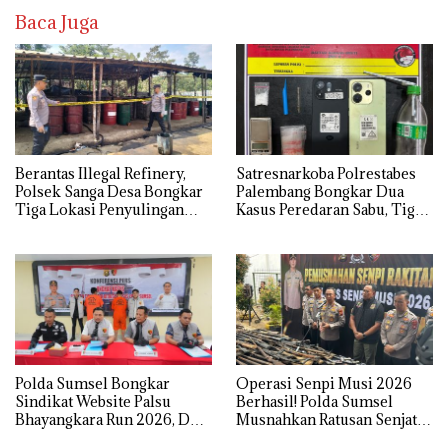
Baca Juga
Berantas Illegal Refinery,
Satresnarkoba Polrestabes
Polsek Sanga Desa Bongkar
Palembang Bongkar Dua
Tiga Lokasi Penyulingan
Kasus Peredaran Sabu, Tiga
Minyak Ilegal
Tersangka Diamankan
Polda Sumsel Bongkar
Operasi Senpi Musi 2026
Sindikat Website Palsu
Berhasil! Polda Sumsel
Bhayangkara Run 2026, Dua
Musnahkan Ratusan Senjata
Pelaku Ditangkap
Api Rakitan