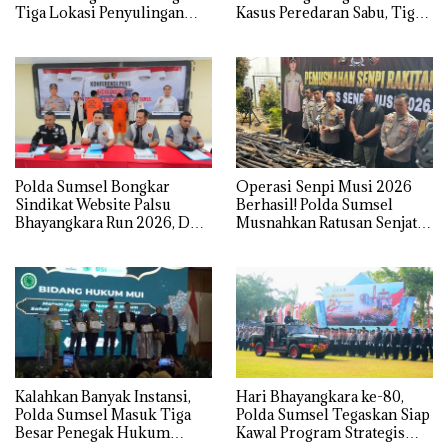
Tiga Lokasi Penyulingan
Kasus Peredaran Sabu, Tiga
Minyak Ilegal
Tersangka Diamankan
Polda Sumsel Bongkar
Operasi Senpi Musi 2026
Sindikat Website Palsu
Berhasil! Polda Sumsel
Bhayangkara Run 2026, Dua
Musnahkan Ratusan Senjata
Pelaku Ditangkap
Api Rakitan
Kalahkan Banyak Instansi,
Hari Bhayangkara ke-80,
Polda Sumsel Masuk Tiga
Polda Sumsel Tegaskan Siap
Besar Penegak Hukum
Kawal Program Strategis