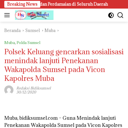
Langsung
nsiliasi dan Perdamaian di Seluruh Daerah
Breaking News
Kejari Pal
ke
konten
Beranda
Sumsel
Muba
Muba
,
Polda Sumsel
Polsek Keluang gencarkan sosialisasi
menindak lanjuti Penekanan
Wakapolda Sumsel pada Vicon
Kapolres Muba
Redaksi Bidiksumsel
30/12/2020
Muba, bidiksumsel.com – Guna Menindak lanjuti
Penekanan Wakapolda Sumsel pada Vicon Kapolres