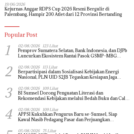
19/06/2026
Kejurnas Anggar RDPS Cup 2026 Resmi Bergulir di
Palembang, Hampir 200 Atlet dari 12 Provinsi Bertanding
Popular Post
1
02/08/2026
123 Lihat
Pemprov Sumatera Selatan, Bank Indonesia, dan DJPb
Luncurkan Ekosistem Rantai Pasok GSMP–MBG
untuk Perkuat Ketahanan Pangan dan Pengendalian
2
Inflasi
02/08/2026
113 Lihat
Berpartisipasi dalam Sosialisasi Kebijakan Energi
Nasional, PLN UID S2JB Tegaskan Kesiapan Jaga
Pasokan Listrik
3
02/08/2026
109 Lihat
BI Sumsel Dorong Penguatan Literasi dan
Rekomendasi Kebijakan melalui Bedah Buku dan Call
for Applicative Essay 3rd Sriwijaya Economic Forum
4
2026
02/08/2026
109 Lihat
APPSI Kukuhkan Pengurus Baru se-Sumsel, Siap
Kawal Nasib Pedagang Pasar dan Perjuangkan
Revitalisasi Pasar Tradisional
05/08/2026
75 Lihat