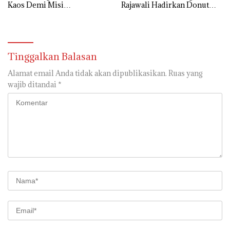
Kaos Demi Misi
Rajawali Hadirkan Donut
Penyelamatan Laskar Wong
Decorating hingga Kids
Kito
Hope Tree
Tinggalkan Balasan
Alamat email Anda tidak akan dipublikasikan.
Ruas yang
wajib ditandai
*