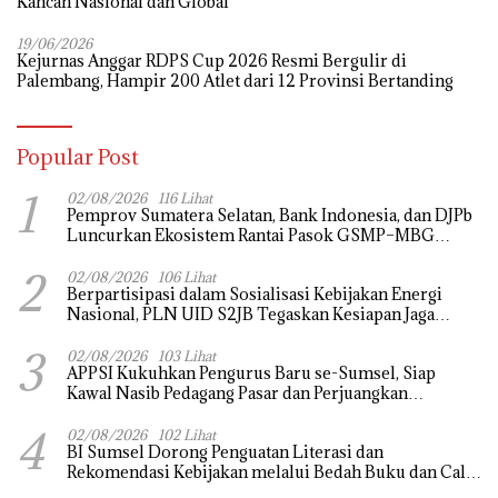
Kancah Nasional dan Global
19/06/2026
Kejurnas Anggar RDPS Cup 2026 Resmi Bergulir di
Palembang, Hampir 200 Atlet dari 12 Provinsi Bertanding
Popular Post
1
02/08/2026
116 Lihat
Pemprov Sumatera Selatan, Bank Indonesia, dan DJPb
Luncurkan Ekosistem Rantai Pasok GSMP–MBG
untuk Perkuat Ketahanan Pangan dan Pengendalian
2
Inflasi
02/08/2026
106 Lihat
Berpartisipasi dalam Sosialisasi Kebijakan Energi
Nasional, PLN UID S2JB Tegaskan Kesiapan Jaga
Pasokan Listrik
3
02/08/2026
103 Lihat
APPSI Kukuhkan Pengurus Baru se-Sumsel, Siap
Kawal Nasib Pedagang Pasar dan Perjuangkan
Revitalisasi Pasar Tradisional
4
02/08/2026
102 Lihat
BI Sumsel Dorong Penguatan Literasi dan
Rekomendasi Kebijakan melalui Bedah Buku dan Call
for Applicative Essay 3rd Sriwijaya Economic Forum