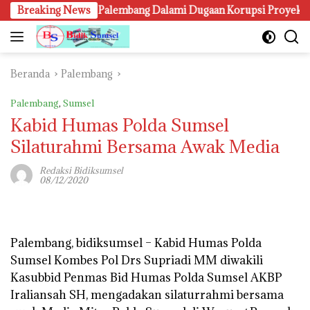
Langsung
Breaking News
Kejari Palembang Dalami Dugaan Korupsi Proyek Lampu Jal
ke
konten
Beranda
Palembang
Palembang
,
Sumsel
Kabid Humas Polda Sumsel
Silaturahmi Bersama Awak Media
Redaksi Bidiksumsel
08/12/2020
Palembang, bidiksumsel –
Kabid Humas Polda
Sumsel Kombes Pol Drs Supriadi MM diwakili
Kasubbid Penmas Bid Humas Polda Sumsel AKBP
Iraliansah SH, mengadakan silaturrahmi bersama