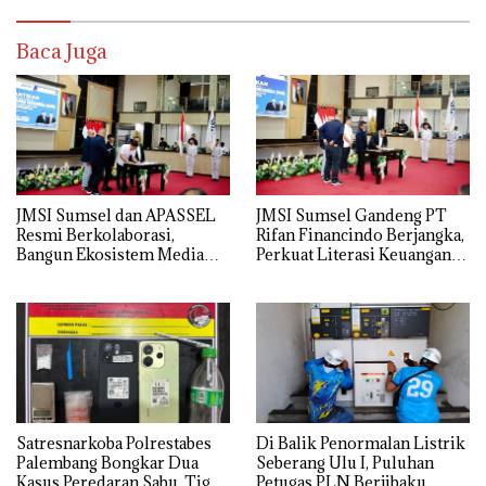
Baca Juga
JMSI Sumsel dan APASSEL
JMSI Sumsel Gandeng PT
Resmi Berkolaborasi,
Rifan Financindo Berjangka,
Bangun Ekosistem Media
Perkuat Literasi Keuangan
dan Periklanan Profesional
Digital Masyarakat
untuk Dorong Ekonomi
Kreatif
Satresnarkoba Polrestabes
Di Balik Penormalan Listrik
Palembang Bongkar Dua
Seberang Ulu I, Puluhan
Kasus Peredaran Sabu, Tiga
Petugas PLN Berjibaku