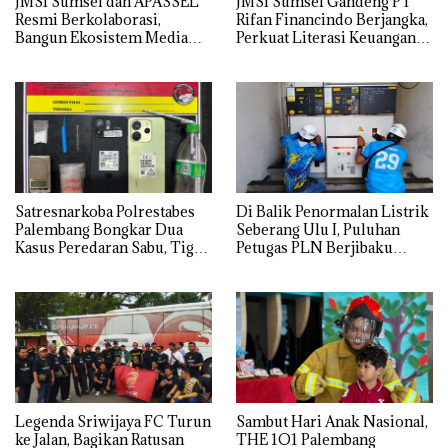
JMSI Sumsel dan APASSEL
JMSI Sumsel Gandeng PT
Resmi Berkolaborasi,
Rifan Financindo Berjangka,
Bangun Ekosistem Media
Perkuat Literasi Keuangan
dan Periklanan Profesional
Digital Masyarakat
untuk Dorong Ekonomi
Kreatif
Satresnarkoba Polrestabes
Di Balik Penormalan Listrik
Palembang Bongkar Dua
Seberang Ulu I, Puluhan
Kasus Peredaran Sabu, Tiga
Petugas PLN Berjibaku
Tersangka Diamankan
Hingga Siang
Legenda Sriwijaya FC Turun
Sambut Hari Anak Nasional,
ke Jalan, Bagikan Ratusan
THE 1O1 Palembang