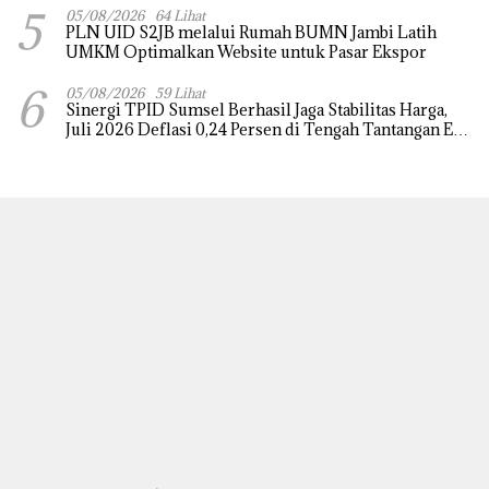
5
2026
05/08/2026
64 Lihat
PLN UID S2JB melalui Rumah BUMN Jambi Latih
UMKM Optimalkan Website untuk Pasar Ekspor
6
05/08/2026
59 Lihat
Sinergi TPID Sumsel Berhasil Jaga Stabilitas Harga,
Juli 2026 Deflasi 0,24 Persen di Tengah Tantangan El
Nino dan Tahun Ajaran Baru