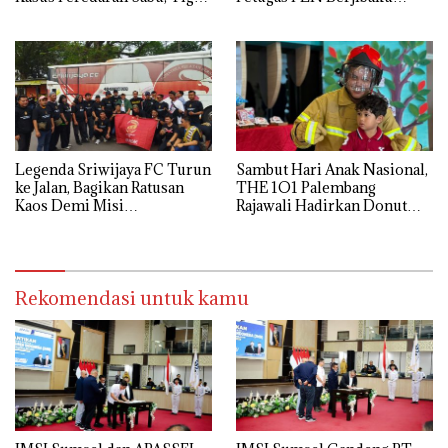
Tersangka Diamankan
Hingga Siang
Legenda Sriwijaya FC Turun
Sambut Hari Anak Nasional,
ke Jalan, Bagikan Ratusan
THE 1O1 Palembang
Kaos Demi Misi
Rajawali Hadirkan Donut
Penyelamatan Laskar Wong
Decorating hingga Kids
Kito
Hope Tree
Rekomendasi untuk kamu