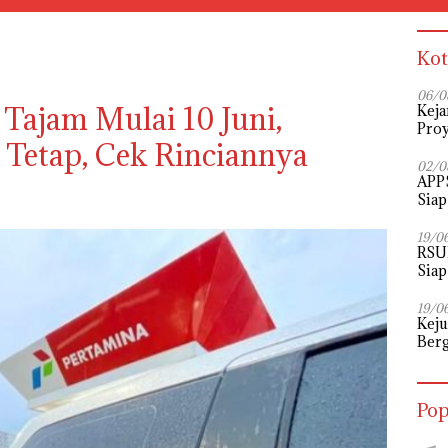
Kot
06/0
Tajam Mulai 10 Juni,
Keja
Proy
r Tetap, Cek Rinciannya
02/0
APPS
Siap
Perj
19/0
RSU
Siap
19/0
Kej
Berg
12 P
Pop