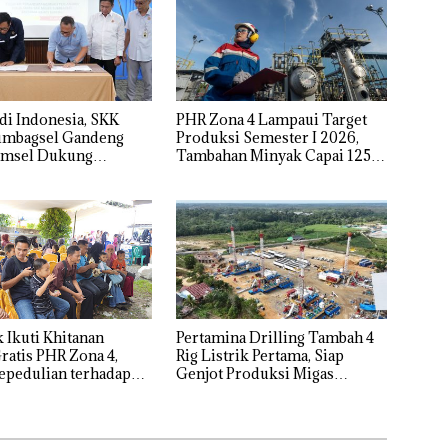
di Indonesia, SKK
PHR Zona 4 Lampaui Target
umbagsel Gandeng
Produksi Semester I 2026,
Sumsel Dukung
Tambahan Minyak Capai 125
an Operasi Migas
Persen
 Ikuti Khitanan
Pertamina Drilling Tambah 4
ratis PHR Zona 4,
Rig Listrik Pertama, Siap
epedulian terhadap
Genjot Produksi Migas
kat
Nasional