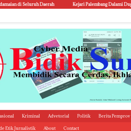
ah
Kejari Palembang Dalami Dugaan Korupsi Proyek Lamp
asional
Kriminal
Advetorial
Politik
Berita Pemprov
e Etik Jurnalistik
About
Contact