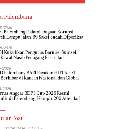
a Palembang
8/2026
ri Palembang Dalami Dugaan Korupsi
ek Lampu Jalan, 69 Saksi Sudah Diperiksa
8/2026
I Kukuhkan Pengurus Baru se-Sumsel,
 Kawal Nasib Pedagang Pasar dan
uangkan Revitalisasi Pasar Tradisional
6/2026
D Palembang BARI Rayakan HUT ke-31,
 Berkibar di Kancah Nasional dan Global
6/2026
urnas Anggar RDPS Cup 2026 Resmi
ulir di Palembang, Hampir 200 Atlet dari
rovinsi Bertanding
ular Post
02/08/2026
127 Lihat