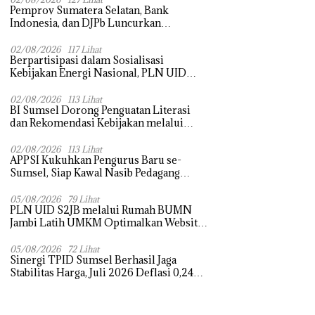
Pemprov Sumatera Selatan, Bank
Indonesia, dan DJPb Luncurkan
Ekosistem Rantai Pasok GSMP–MBG
untuk Perkuat Ketahanan Pangan dan
02/08/2026
117 Lihat
Berpartisipasi dalam Sosialisasi
Pengendalian Inflasi
Kebijakan Energi Nasional, PLN UID
S2JB Tegaskan Kesiapan Jaga Pasokan
Listrik
02/08/2026
113 Lihat
BI Sumsel Dorong Penguatan Literasi
dan Rekomendasi Kebijakan melalui
Bedah Buku dan Call for Applicative
Essay 3rd Sriwijaya Economic Forum
02/08/2026
113 Lihat
APPSI Kukuhkan Pengurus Baru se-
2026
Sumsel, Siap Kawal Nasib Pedagang
Pasar dan Perjuangkan Revitalisasi Pasar
Tradisional
05/08/2026
79 Lihat
PLN UID S2JB melalui Rumah BUMN
Jambi Latih UMKM Optimalkan Website
untuk Pasar Ekspor
05/08/2026
72 Lihat
Sinergi TPID Sumsel Berhasil Jaga
Stabilitas Harga, Juli 2026 Deflasi 0,24
Persen di Tengah Tantangan El Nino dan
Tahun Ajaran Baru