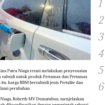
1
2
3
4
5
ina Patra Niaga resmi melakukan penyesuaian
 subsidi untuk produk Pertamax dan Pertamax
itu, harga BBM bersubsidi jenis Pertalite dan
6
alami perubahan.
a Niaga, Roberth MV Dumatubun, menjelaskan
lah dikoordinasikan dengan pemerintah sebagai