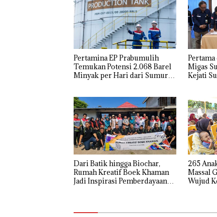
Pertamina EP Prabumulih
Pertama 
Temukan Potensi 2.068 Barel
Migas S
Minyak per Hari dari Sumur
Kejati 
LBK-031
Kelancar
Dari Batik hingga Biochar,
265 Anak
Rumah Kreatif Boek Khaman
Massal G
Jadi Inspirasi Pemberdayaan
Wujud K
Desa
Masyara