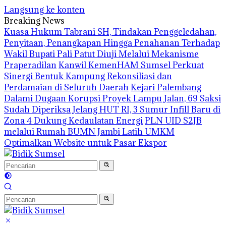
Langsung ke konten
Breaking News
‎Kuasa Hukum Tabrani SH, Tindakan Penggeledahan,
Penyitaan, Penangkapan Hingga Penahanan Terhadap
Wakil Bupati Pali Patut Diuji Melalui Mekanisme
Praperadilan
Kanwil KemenHAM Sumsel Perkuat
Sinergi Bentuk Kampung Rekonsiliasi dan
Perdamaian di Seluruh Daerah
Kejari Palembang
Dalami Dugaan Korupsi Proyek Lampu Jalan, 69 Saksi
Sudah Diperiksa
Jelang HUT RI, 3 Sumur Infill Baru di
Zona 4 Dukung Kedaulatan Energi
PLN UID S2JB
melalui Rumah BUMN Jambi Latih UMKM
Optimalkan Website untuk Pasar Ekspor