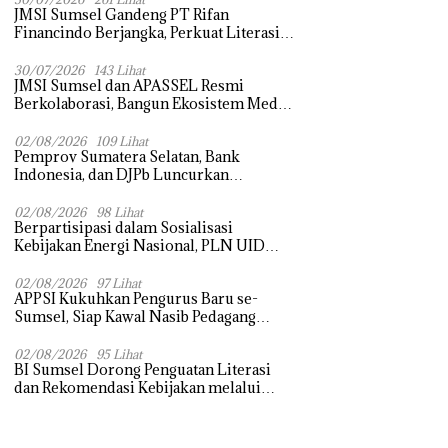
JMSI Sumsel Gandeng PT Rifan
Financindo Berjangka, Perkuat Literasi
Keuangan Digital Masyarakat
30/07/2026
143 Lihat
JMSI Sumsel dan APASSEL Resmi
Berkolaborasi, Bangun Ekosistem Media
dan Periklanan Profesional untuk
Dorong Ekonomi Kreatif
02/08/2026
109 Lihat
Pemprov Sumatera Selatan, Bank
Indonesia, dan DJPb Luncurkan
Ekosistem Rantai Pasok GSMP–MBG
untuk Perkuat Ketahanan Pangan dan
02/08/2026
98 Lihat
Berpartisipasi dalam Sosialisasi
Pengendalian Inflasi
Kebijakan Energi Nasional, PLN UID
S2JB Tegaskan Kesiapan Jaga Pasokan
Listrik
02/08/2026
97 Lihat
APPSI Kukuhkan Pengurus Baru se-
Sumsel, Siap Kawal Nasib Pedagang
Pasar dan Perjuangkan Revitalisasi Pasar
Tradisional
02/08/2026
95 Lihat
BI Sumsel Dorong Penguatan Literasi
dan Rekomendasi Kebijakan melalui
Bedah Buku dan Call for Applicative
Essay 3rd Sriwijaya Economic Forum
2026