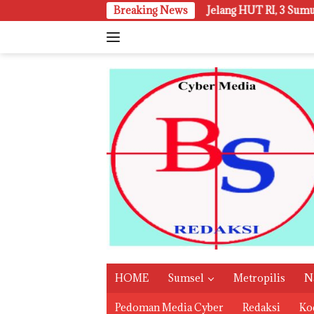
Langsung
Jelang HUT RI, 3 Sumur Infill Baru di Zona 4 Duku
Breaking News
ke
konten
HOME
Sumsel
Metropilis
N
Pedoman Media Cyber
Redaksi
Kod