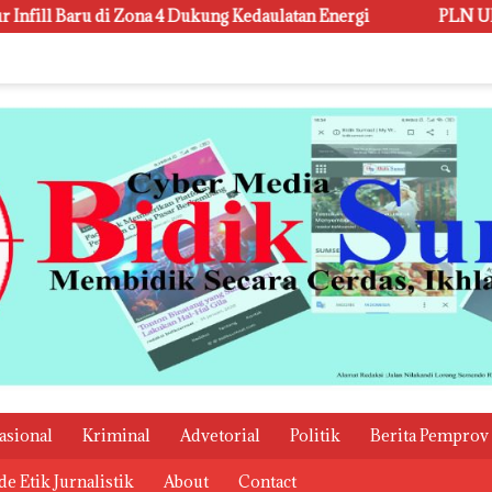
ng Kedaulatan Energi
PLN UID S2JB melalui Rumah BUMN
asional
Kriminal
Advetorial
Politik
Berita Pemprov
e Etik Jurnalistik
About
Contact