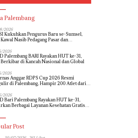
a Palembang
8/2026
I Kukuhkan Pengurus Baru se-Sumsel,
 Kawal Nasib Pedagang Pasar dan
uangkan Revitalisasi Pasar Tradisional
6/2026
D Palembang BARI Rayakan HUT ke-31,
 Berkibar di Kancah Nasional dan Global
6/2026
urnas Anggar RDPS Cup 2026 Resmi
ulir di Palembang, Hampir 200 Atlet dari
rovinsi Bertanding
6/2026
D Bari Palembang Rayakan HUT ke-31,
rkan Berbagai Layanan Kesehatan Gratis
k Masyarakat
ular Post
30/07/2026
261 Lihat