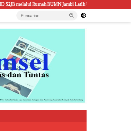
 Jambi Latih UMKM Optimalkan Website untuk Pasar Ekspor