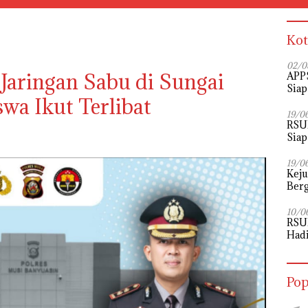
Kot
02/0
 Jaringan Sabu di Sungai
APPS
Siap
wa Ikut Terlibat
Perj
19/0
RSU
Siap
19/0
Kej
Berg
12 P
10/0
RSU
Hadi
untu
Pop