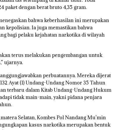
dalam tas selempang di kamar tidur. Total
4 paket dengan berat bruto 4,35 gram.
, menegaskan bahwa keberhasilan ini merupakan
an kepolisian. Ia juga memastikan bahwa
g bagi pelaku kejahatan narkotika di wilayah
i akan terus melakukan pengembangan untuk
” ujarnya.
anggungjawabkan perbuatannya. Mereka dijerat
sal 132 Ayat (1) Undang-Undang Nomor 35 Tahun
ntuan terbaru dalam Kitab Undang-Undang Hukum
api tidak main-main, yakni pidana penjara
ahun.
umatera Selatan
, Kombes Pol Nandang Mu’min
engungkapan kasus narkotika merupakan bentuk