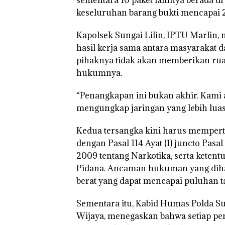
sementara 10 paket lainnya berada di 
keseluruhan barang bukti mencapai 2
Kapolsek Sungai Lilin, IPTU Marlin
hasil kerja sama antara masyarakat d
pihaknya tidak akan memberikan ruan
hukumnya.
“Penangkapan ini bukan akhir. Kam
mengungkap jaringan yang lebih luas,
Kedua tersangka kini harus mempert
dengan Pasal 114 Ayat (1) juncto Pa
2009 tentang Narkotika, serta kete
Pidana. Ancaman hukuman yang dihad
berat yang dapat mencapai puluhan t
Sementara itu, Kabid Humas
Polda S
Wijaya, menegaskan bahwa setiap p