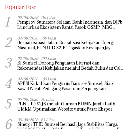
Popular Post
1
02/08/2026
119 Lihat
Pemprov Sumatera Selatan, Bank Indonesia, dan DJPb
Luncurkan Ekosistem Rantai Pasok GSMP–MBG
untuk Perkuat Ketahanan Pangan dan Pengendalian
2
Inflasi
02/08/2026
109 Lihat
Berpartisipasi dalam Sosialisasi Kebijakan Energi
Nasional, PLN UID S2JB Tegaskan Kesiapan Jaga
Pasokan Listrik
3
02/08/2026
105 Lihat
BI Sumsel Dorong Penguatan Literasi dan
Rekomendasi Kebijakan melalui Bedah Buku dan Call
for Applicative Essay 3rd Sriwijaya Economic Forum
4
2026
02/08/2026
105 Lihat
APPSI Kukuhkan Pengurus Baru se-Sumsel, Siap
Kawal Nasib Pedagang Pasar dan Perjuangkan
Revitalisasi Pasar Tradisional
5
05/08/2026
70 Lihat
PLN UID S2JB melalui Rumah BUMN Jambi Latih
UMKM Optimalkan Website untuk Pasar Ekspor
6
05/08/2026
63 Lihat
Sinergi TPID Sumsel Berhasil Jaga Stabilitas Harga,