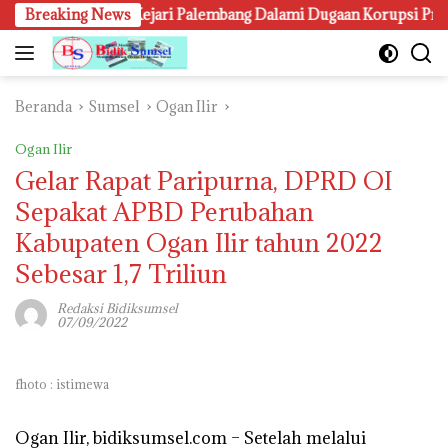
Langsung
h
Breaking News
Kejari Palembang Dalami Dugaan Korupsi Proyek Lampu
ke
konten
Beranda
Sumsel
Ogan Ilir
Ogan Ilir
Gelar Rapat Paripurna, DPRD OI
Sepakat APBD Perubahan
Kabupaten Ogan Ilir tahun 2022
Sebesar 1,7 Triliun
Redaksi Bidiksumsel
07/09/2022
fhoto : istimewa
Ogan Ilir, bidiksumsel.com
– Setelah melalui