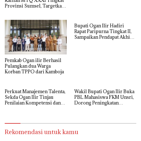
Kafilah MTQ XXXI Tingkat
Provinsi Sumsel, Targetkan
Juara Umum
Bupati Ogan Ilir Hadiri
Rapat Paripurna Tingkat II,
Sampaikan Pendapat Akhir
Atas Raperda Inisiatif DPRD
Pemkab Ogan ilir Berhasil
Pulangkan dua Warga
Korban TPPO dari Kamboja
Perkuat Manajemen Talenta,
Wakil Bupati Ogan Ilir Buka
Sekda Ogan Ilir Tinjau
PBL Mahasiswa FKM Unsri,
Penilaian Kompetensi dan
Dorong Peningkatan
Potensi ASN
Kualitas Pelayanan
Kesehatan Masyarakat
Rekomendasi untuk kamu