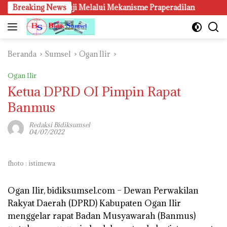
Langsung
 Pali Patut Diuji Melalui Mekanisme Praperadilan
Breaking News
Kanwi
ke
konten
Beranda
Sumsel
Ogan Ilir
Ogan Ilir
Ketua DPRD OI Pimpin Rapat
Banmus
Redaksi Bidiksumsel
04/07/2022
fhoto : istimewa
Ogan Ilir, bidiksumsel.com
– Dewan Perwakilan
Rakyat Daerah (DPRD) Kabupaten Ogan Ilir
menggelar rapat Badan Musyawarah (Banmus)