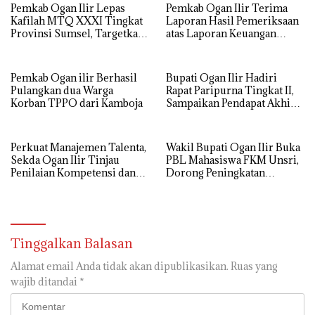
Pemkab Ogan Ilir Lepas
Pemkab Ogan Ilir Terima
Kafilah MTQ XXXI Tingkat
Laporan Hasil Pemeriksaan
Provinsi Sumsel, Targetkan
atas Laporan Keuangan
Juara Umum
Tahun Anggaran 2025
Pemkab Ogan ilir Berhasil
Bupati Ogan Ilir Hadiri
Pulangkan dua Warga
Rapat Paripurna Tingkat II,
Korban TPPO dari Kamboja
Sampaikan Pendapat Akhir
Atas Raperda Inisiatif DPRD
Perkuat Manajemen Talenta,
Wakil Bupati Ogan Ilir Buka
Sekda Ogan Ilir Tinjau
PBL Mahasiswa FKM Unsri,
Penilaian Kompetensi dan
Dorong Peningkatan
Potensi ASN
Kualitas Pelayanan
Kesehatan Masyarakat
Tinggalkan Balasan
Alamat email Anda tidak akan dipublikasikan.
Ruas yang
wajib ditandai
*