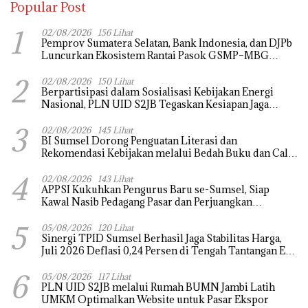
Popular Post
1
02/08/2026
156 Lihat
Pemprov Sumatera Selatan, Bank Indonesia, dan DJPb
Luncurkan Ekosistem Rantai Pasok GSMP–MBG
untuk Perkuat Ketahanan Pangan dan Pengendalian
2
Inflasi
02/08/2026
150 Lihat
Berpartisipasi dalam Sosialisasi Kebijakan Energi
Nasional, PLN UID S2JB Tegaskan Kesiapan Jaga
Pasokan Listrik
3
02/08/2026
145 Lihat
BI Sumsel Dorong Penguatan Literasi dan
Rekomendasi Kebijakan melalui Bedah Buku dan Call
for Applicative Essay 3rd Sriwijaya Economic Forum
4
2026
02/08/2026
143 Lihat
APPSI Kukuhkan Pengurus Baru se-Sumsel, Siap
Kawal Nasib Pedagang Pasar dan Perjuangkan
Revitalisasi Pasar Tradisional
5
05/08/2026
120 Lihat
Sinergi TPID Sumsel Berhasil Jaga Stabilitas Harga,
Juli 2026 Deflasi 0,24 Persen di Tengah Tantangan El
Nino dan Tahun Ajaran Baru
6
05/08/2026
117 Lihat
PLN UID S2JB melalui Rumah BUMN Jambi Latih
UMKM Optimalkan Website untuk Pasar Ekspor