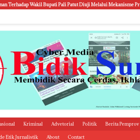
i Pali Patut Diuji Melalui Mekanisme Praperadilan
Kanw
asional
Kriminal
Advetorial
Politik
Berita Pemprov
e Etik Jurnalistik
About
Contact