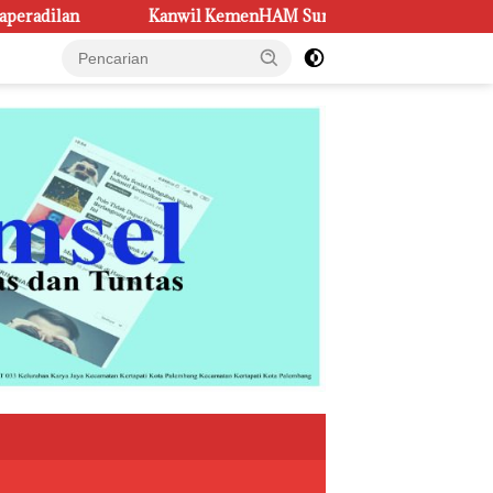
il KemenHAM Sumsel Perkuat Sinergi Bentuk Kampung Rekonsili