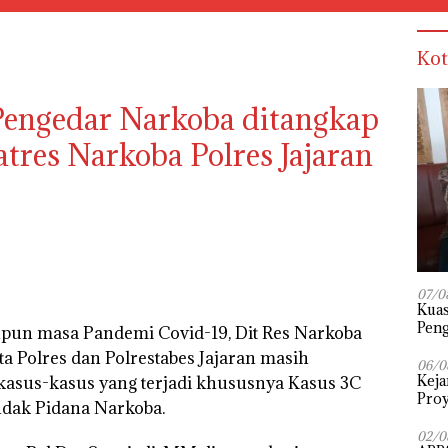
Kot
Pengedar Narkoba ditangkap
tres Narkoba Polres Jajaran
07/0
‎Kua
Peng
un masa Pandemi Covid-19, Dit Res Narkoba
Pena
a Polres dan Polrestabes Jajaran masih
Diuj
06/0
Keja
asus-kasus yang terjadi khususnya Kasus 3C
Proy
ndak Pidana Narkoba.
02/0