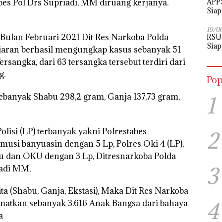
APPS
s Pol Drs Supriadi, MM diruang kerjanya.
Siap
Perj
19/0
Bulan Februari 2021 Dit Res Narkoba Polda
RSU
Siap
ajaran berhasil mengungkap kasus sebanyak 51
angka, dari 63 tersangka tersebut terdiri dari
g.
Pop
sebanyak Shabu 298,2 gram, Ganja 137,73 gram,
1
olisi (LP) terbanyak yakni Polrestabes
2
musi banyuasin dengan 5 Lp, Polres Oki 4 (LP),
u dan OKU dengan 3 Lp, Ditresnarkoba Polda
3
iadi MM,
ta (Shabu, Ganja, Ekstasi), Maka Dit Res Narkoba
4
matkan sebanyak 3.616 Anak Bangsa dari bahaya
a