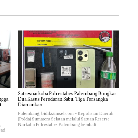
tan
Dhuafa 2026
Satresnarkoba Polrestabes Palembang Bongkar
ngga
Dua Kasus Peredaran Sabu, Tiga Tersangka
t
Diamankan
Palembang, bidiksumsel.com – Kepolisian Daerah
(Polda) Sumatera Selatan melalui Satuan Reserse
,
Narkoba Polrestabes Palembang kembali…
ati