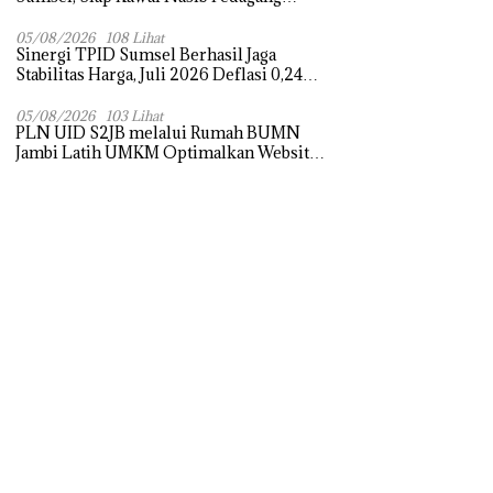
Pasar dan Perjuangkan Revitalisasi Pasar
Tradisional
05/08/2026
108 Lihat
Sinergi TPID Sumsel Berhasil Jaga
Stabilitas Harga, Juli 2026 Deflasi 0,24
Persen di Tengah Tantangan El Nino dan
Tahun Ajaran Baru
05/08/2026
103 Lihat
PLN UID S2JB melalui Rumah BUMN
Jambi Latih UMKM Optimalkan Website
untuk Pasar Ekspor