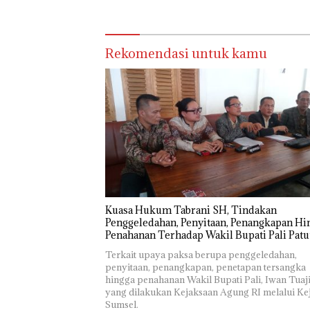
Pelaku Ditangkap
Api Raki
Rekomendasi untuk kamu
‎Kuasa Hukum Tabrani SH, Tindakan
Penggeledahan, Penyitaan, Penangkapan Hi
Penahanan Terhadap Wakil Bupati Pali Patu
Diuji Melalui Mekanisme Praperadilan
Terkait upaya paksa berupa penggeledahan,
penyitaan, penangkapan, penetapan tersangka
hingga penahanan Wakil Bupati Pali, Iwan Tuaji
yang dilakukan Kejaksaan Agung RI melalui Kej
Sumsel.