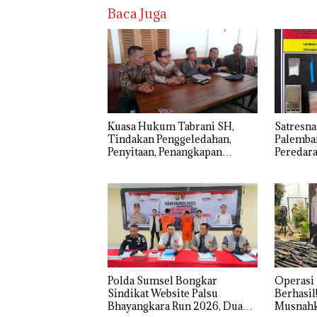
Baca Juga
‎Kuasa Hukum Tabrani SH,
Satresna
Tindakan Penggeledahan,
Palemba
Penyitaan, Penangkapan
Peredara
Hingga Penahanan Terhadap
Tersang
Wakil Bupati Pali Patut Diuji
Melalui Mekanisme
Praperadilan
Polda Sumsel Bongkar
Operasi
Sindikat Website Palsu
Berhasil
Bhayangkara Run 2026, Dua
Musnahka