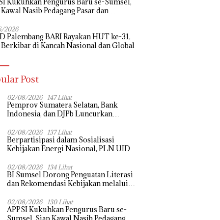
I Kukuhkan Pengurus Baru se-Sumsel,
 Kawal Nasib Pedagang Pasar dan
uangkan Revitalisasi Pasar Tradisional
6/2026
D Palembang BARI Rayakan HUT ke-31,
 Berkibar di Kancah Nasional dan Global
ular Post
02/08/2026
147 Lihat
Pemprov Sumatera Selatan, Bank
Indonesia, dan DJPb Luncurkan
Ekosistem Rantai Pasok GSMP–MBG
untuk Perkuat Ketahanan Pangan dan
02/08/2026
137 Lihat
Berpartisipasi dalam Sosialisasi
Pengendalian Inflasi
Kebijakan Energi Nasional, PLN UID
S2JB Tegaskan Kesiapan Jaga Pasokan
Listrik
02/08/2026
134 Lihat
BI Sumsel Dorong Penguatan Literasi
dan Rekomendasi Kebijakan melalui
Bedah Buku dan Call for Applicative
Essay 3rd Sriwijaya Economic Forum
02/08/2026
130 Lihat
APPSI Kukuhkan Pengurus Baru se-
2026
Sumsel, Siap Kawal Nasib Pedagang