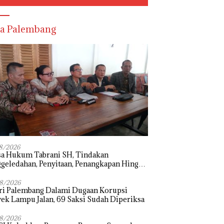
a Palembang
8/2026
sa Hukum Tabrani SH, Tindakan
geledahan, Penyitaan, Penangkapan Hingga
hanan Terhadap Wakil Bupati Pali Patut
i Melalui Mekanisme Praperadilan
8/2026
ri Palembang Dalami Dugaan Korupsi
ek Lampu Jalan, 69 Saksi Sudah Diperiksa
8/2026