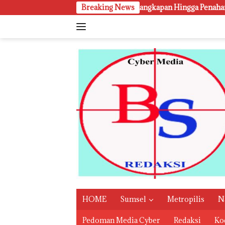
Langsung
, Penyitaan, Penangkapan Hingga Penahanan Terhadap Wakil Bupat
Breaking News
ke
konten
HOME
Sumsel
Metropilis
N
Pedoman Media Cyber
Redaksi
Kod