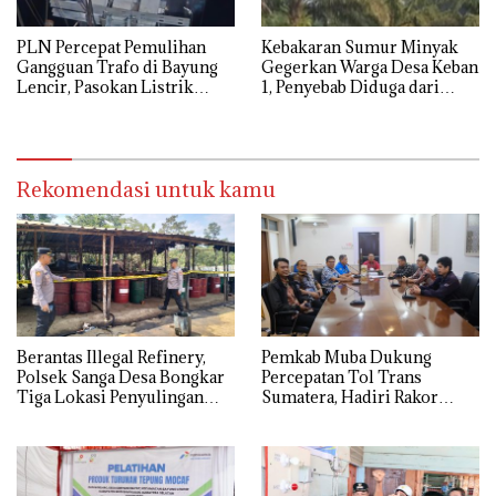
PLN Percepat Pemulihan
Kebakaran Sumur Minyak
Gangguan Trafo di Bayung
Gegerkan Warga Desa Keban
Lencir, Pasokan Listrik
1, Penyebab Diduga dari
Pelanggan Tetap Terjaga
Percikan Genset
Rekomendasi untuk kamu
Berantas Illegal Refinery,
Pemkab Muba Dukung
Polsek Sanga Desa Bongkar
Percepatan Tol Trans
Tiga Lokasi Penyulingan
Sumatera, Hadiri Rakor
Minyak Ilegal
Pengamanan PSN Bersama
Kejaksaan Agung