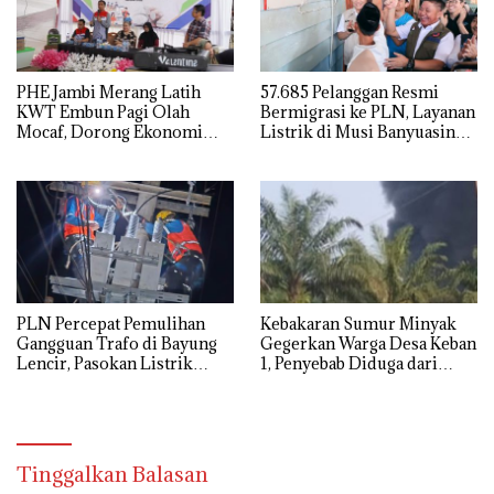
PHE Jambi Merang Latih
57.685 Pelanggan Resmi
KWT Embun Pagi Olah
Bermigrasi ke PLN, Layanan
Mocaf, Dorong Ekonomi
Listrik di Musi Banyuasin
Lokal di Muba
Masuki Era Baru
PLN Percepat Pemulihan
Kebakaran Sumur Minyak
Gangguan Trafo di Bayung
Gegerkan Warga Desa Keban
Lencir, Pasokan Listrik
1, Penyebab Diduga dari
Pelanggan Tetap Terjaga
Percikan Genset
Tinggalkan Balasan