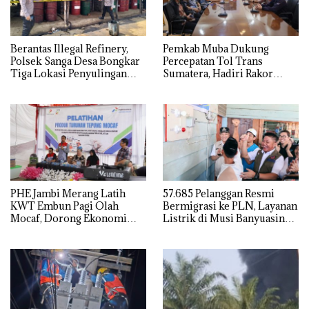
Berantas Illegal Refinery,
Pemkab Muba Dukung
Polsek Sanga Desa Bongkar
Percepatan Tol Trans
Tiga Lokasi Penyulingan
Sumatera, Hadiri Rakor
Minyak Ilegal
Pengamanan PSN Bersama
Kejaksaan Agung
PHE Jambi Merang Latih
57.685 Pelanggan Resmi
KWT Embun Pagi Olah
Bermigrasi ke PLN, Layanan
Mocaf, Dorong Ekonomi
Listrik di Musi Banyuasin
Lokal di Muba
Masuki Era Baru