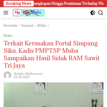
Langsung
an, Penangkapan Hingga Penahanan Terhadap Wakil Bupati Pali Pa
Breaking News
ke
konten
Beranda
Sumsel
Muba
Muba
Terkait Kerusakan Portal Simpang
Siku, Kadis PMPTSP Muba
Sampaikan Hasil Sidak RAM Sawit
Tri Jaya
Redaksi Bidiksumsel
25/01/2021