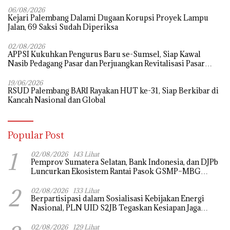
06/08/2026
Kejari Palembang Dalami Dugaan Korupsi Proyek Lampu
Jalan, 69 Saksi Sudah Diperiksa
02/08/2026
APPSI Kukuhkan Pengurus Baru se-Sumsel, Siap Kawal
Nasib Pedagang Pasar dan Perjuangkan Revitalisasi Pasar
Tradisional
19/06/2026
RSUD Palembang BARI Rayakan HUT ke-31, Siap Berkibar di
Kancah Nasional dan Global
Popular Post
1
02/08/2026
143 Lihat
Pemprov Sumatera Selatan, Bank Indonesia, dan DJPb
Luncurkan Ekosistem Rantai Pasok GSMP–MBG
untuk Perkuat Ketahanan Pangan dan Pengendalian
2
Inflasi
02/08/2026
133 Lihat
Berpartisipasi dalam Sosialisasi Kebijakan Energi
Nasional, PLN UID S2JB Tegaskan Kesiapan Jaga
Pasokan Listrik
02/08/2026
129 Lihat