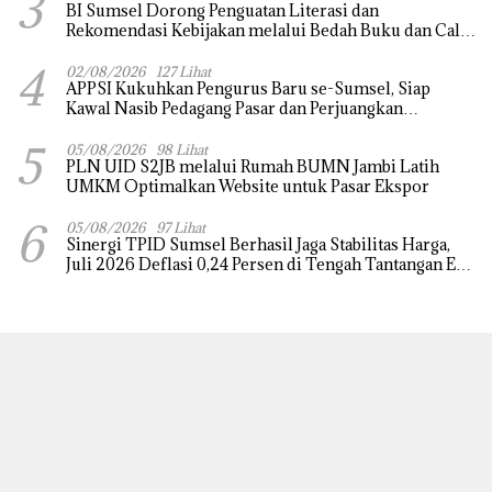
3
BI Sumsel Dorong Penguatan Literasi dan
Rekomendasi Kebijakan melalui Bedah Buku dan Call
for Applicative Essay 3rd Sriwijaya Economic Forum
4
2026
02/08/2026
127 Lihat
APPSI Kukuhkan Pengurus Baru se-Sumsel, Siap
Kawal Nasib Pedagang Pasar dan Perjuangkan
Revitalisasi Pasar Tradisional
5
05/08/2026
98 Lihat
PLN UID S2JB melalui Rumah BUMN Jambi Latih
UMKM Optimalkan Website untuk Pasar Ekspor
6
05/08/2026
97 Lihat
Sinergi TPID Sumsel Berhasil Jaga Stabilitas Harga,
Juli 2026 Deflasi 0,24 Persen di Tengah Tantangan El
Nino dan Tahun Ajaran Baru