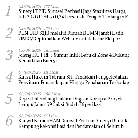
1
05/08/2026
127 Lihat
Sinergi TPID Sumsel Berhasil Jaga Stabilitas Harga,
Juli 2026 Deflasi 0,24 Persen di Tengah Tantangan El
Nino dan Tahun Ajaran Baru
2
05/08/2026
123 Lihat
PLN UID S2JB melalui Rumah BUMN Jambi Latih
UMKM Optimalkan Website untuk Pasar Ekspor
3
05/08/2026
116 Lihat
Jelang HUT RI, 3 Sumur Infill Baru di Zona 4 Dukung
Kedaulatan Energi
4
07/08/2026
111 Lihat
‎Kuasa Hukum Tabrani SH, Tindakan Penggeledahan,
Penyitaan, Penangkapan Hingga Penahanan Terhadap
Wakil Bupati Pali Patut Diuji Melalui Mekanisme
5
Praperadilan
06/08/2026
108 Lihat
Kejari Palembang Dalami Dugaan Korupsi Proyek
Lampu Jalan, 69 Saksi Sudah Diperiksa
6
06/08/2026
91 Lihat
Kanwil KemenHAM Sumsel Perkuat Sinergi Bentuk
Kampung Rekonsiliasi dan Perdamaian di Seluruh
Daerah