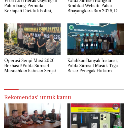
Viral Curi Becak Gayung di
Polda Sumsel Bongkar
Palembang, Pemuda
Sindikat Website Palsu
Kertapati Diciduk Polisi,
Bhayangkara Run 2026, Dua
Kakaknya Masih Buron
Pelaku Ditangkap
Operasi Senpi Musi 2026
Kalahkan Banyak Instansi,
Berhasil! Polda Sumsel
Polda Sumsel Masuk Tiga
Musnahkan Ratusan Senjata
Besar Penegak Hukum
Api Rakitan
Sahabat Dhuafa 2026
Rekomendasi untuk kamu