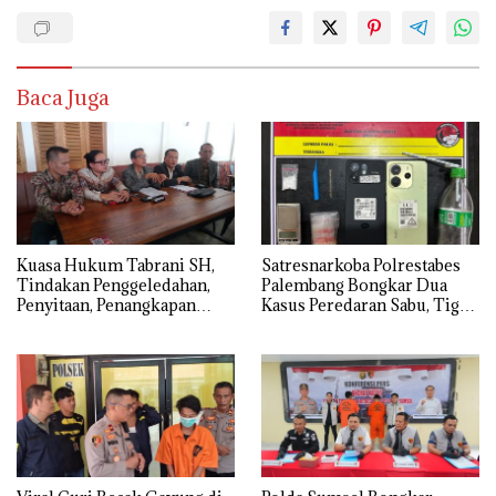
Baca Juga
‎Kuasa Hukum Tabrani SH,
Satresnarkoba Polrestabes
Tindakan Penggeledahan,
Palembang Bongkar Dua
Penyitaan, Penangkapan
Kasus Peredaran Sabu, Tiga
Hingga Penahanan Terhadap
Tersangka Diamankan
Wakil Bupati Pali Patut Diuji
Melalui Mekanisme
Praperadilan