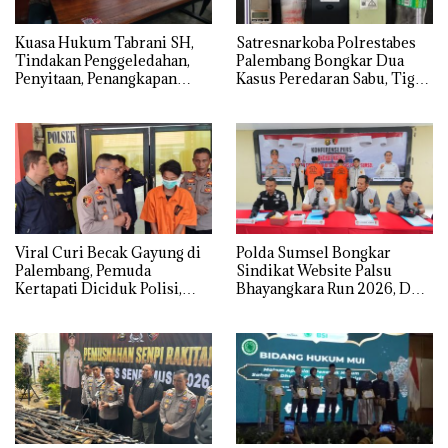
‎Kuasa Hukum Tabrani SH,
Satresnarkoba Polrestabes
Tindakan Penggeledahan,
Palembang Bongkar Dua
Penyitaan, Penangkapan
Kasus Peredaran Sabu, Tiga
Hingga Penahanan Terhadap
Tersangka Diamankan
Wakil Bupati Pali Patut Diuji
Melalui Mekanisme
Praperadilan
Viral Curi Becak Gayung di
Polda Sumsel Bongkar
Palembang, Pemuda
Sindikat Website Palsu
Kertapati Diciduk Polisi,
Bhayangkara Run 2026, Dua
Kakaknya Masih Buron
Pelaku Ditangkap