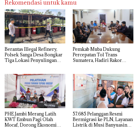
Rekomendasi untuk kamu
Berantas Illegal Refinery,
Pemkab Muba Dukung
Polsek Sanga Desa Bongkar
Percepatan Tol Trans
Tiga Lokasi Penyulingan
Sumatera, Hadiri Rakor
Minyak Ilegal
Pengamanan PSN Bersama
Kejaksaan Agung
PHE Jambi Merang Latih
57.685 Pelanggan Resmi
KWT Embun Pagi Olah
Bermigrasi ke PLN, Layanan
Mocaf, Dorong Ekonomi
Listrik di Musi Banyuasin
Lokal di Muba
Masuki Era Baru