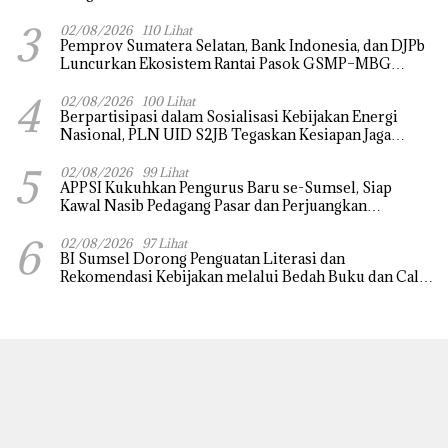
untuk Dorong Ekonomi Kreatif
3
02/08/2026
110 Lihat
Pemprov Sumatera Selatan, Bank Indonesia, dan DJPb
Luncurkan Ekosistem Rantai Pasok GSMP–MBG
untuk Perkuat Ketahanan Pangan dan Pengendalian
4
Inflasi
02/08/2026
100 Lihat
Berpartisipasi dalam Sosialisasi Kebijakan Energi
Nasional, PLN UID S2JB Tegaskan Kesiapan Jaga
Pasokan Listrik
5
02/08/2026
99 Lihat
APPSI Kukuhkan Pengurus Baru se-Sumsel, Siap
Kawal Nasib Pedagang Pasar dan Perjuangkan
Revitalisasi Pasar Tradisional
6
02/08/2026
97 Lihat
BI Sumsel Dorong Penguatan Literasi dan
Rekomendasi Kebijakan melalui Bedah Buku dan Call
for Applicative Essay 3rd Sriwijaya Economic Forum
2026