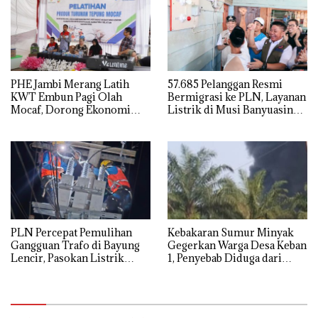
PHE Jambi Merang Latih
57.685 Pelanggan Resmi
KWT Embun Pagi Olah
Bermigrasi ke PLN, Layanan
Mocaf, Dorong Ekonomi
Listrik di Musi Banyuasin
Lokal di Muba
Masuki Era Baru
PLN Percepat Pemulihan
Kebakaran Sumur Minyak
Gangguan Trafo di Bayung
Gegerkan Warga Desa Keban
Lencir, Pasokan Listrik
1, Penyebab Diduga dari
Pelanggan Tetap Terjaga
Percikan Genset