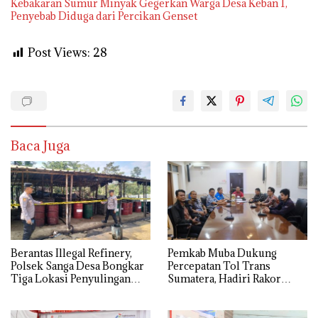
Kebakaran Sumur Minyak Gegerkan Warga Desa Keban 1,
Penyebab Diduga dari Percikan Genset
Post Views:
28
Baca Juga
Berantas Illegal Refinery,
Pemkab Muba Dukung
Polsek Sanga Desa Bongkar
Percepatan Tol Trans
Tiga Lokasi Penyulingan
Sumatera, Hadiri Rakor
Minyak Ilegal
Pengamanan PSN Bersama
Kejaksaan Agung