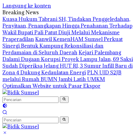
Langsung ke konten
Breaking News
‎Kuasa Hukum Tabrani SH, Tindakan Penggeledahan,
Penyitaan, Penangkapan Hingga Penahanan Terhadap
Wakil Bupati Pali Patut Diuji Melalui Mekanisme
Praperadilan
Kanwil KemenHAM Sumsel Perkuat
Sinergi Bentuk Kampung Rekonsiliasi dan
Perdamaian di Seluruh Daerah
Kejari Palembang
Dalami Dugaan Korupsi Proyek Lampu Jalan, 69 Saksi
Sudah Diperiksa
Jelang HUT RI, 3 Sumur Infill Baru di
Zona 4 Dukung Kedaulatan Energi
PLN UID S2JB
melalui Rumah BUMN Jambi Latih UMKM
Optimalkan Website untuk Pasar Ekspor