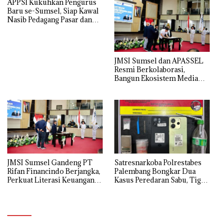
APPSI Kukuhkan Pengurus
Melalui Mekanisme
Baru se-Sumsel, Siap Kawal
Praperadilan
Nasib Pedagang Pasar dan
Perjuangkan Revitalisasi
Pasar Tradisional
JMSI Sumsel dan APASSEL
Resmi Berkolaborasi,
Bangun Ekosistem Media
dan Periklanan Profesional
untuk Dorong Ekonomi
Kreatif
JMSI Sumsel Gandeng PT
Satresnarkoba Polrestabes
Rifan Financindo Berjangka,
Palembang Bongkar Dua
Perkuat Literasi Keuangan
Kasus Peredaran Sabu, Tiga
Digital Masyarakat
Tersangka Diamankan