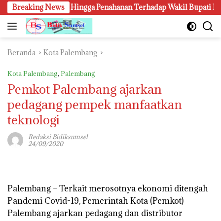
Langsung
 Penangkapan Hingga Penahanan Terhadap Wakil Bupati Pali Patut
Breaking News
ke
konten
Beranda
Kota Palembang
Kota Palembang
,
Palembang
Pemkot Palembang ajarkan
pedagang pempek manfaatkan
teknologi
Redaksi Bidiksumsel
24/09/2020
Palembang – Terkait merosotnya ekonomi ditengah
Pandemi Covid-19, Pemerintah Kota (Pemkot)
Palembang ajarkan pedagang dan distributor