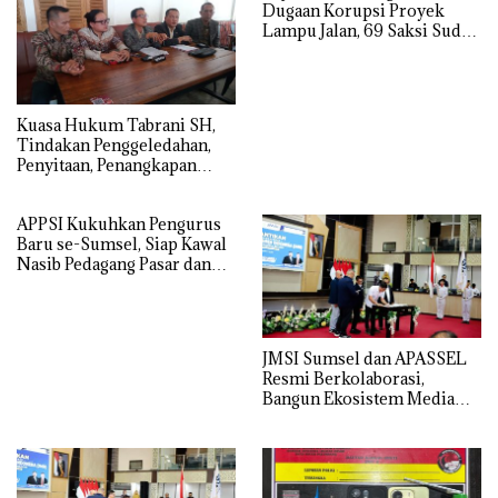
Dugaan Korupsi Proyek
Lampu Jalan, 69 Saksi Sudah
Diperiksa
‎Kuasa Hukum Tabrani SH,
Tindakan Penggeledahan,
Penyitaan, Penangkapan
Hingga Penahanan Terhadap
Wakil Bupati Pali Patut Diuji
APPSI Kukuhkan Pengurus
Melalui Mekanisme
Baru se-Sumsel, Siap Kawal
Praperadilan
Nasib Pedagang Pasar dan
Perjuangkan Revitalisasi
Pasar Tradisional
JMSI Sumsel dan APASSEL
Resmi Berkolaborasi,
Bangun Ekosistem Media
dan Periklanan Profesional
untuk Dorong Ekonomi
Kreatif