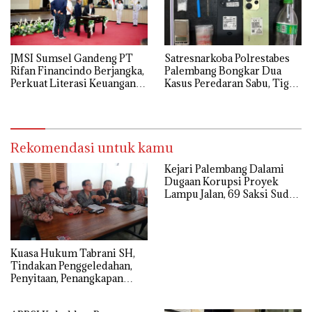
JMSI Sumsel Gandeng PT
Satresnarkoba Polrestabes
Rifan Financindo Berjangka,
Palembang Bongkar Dua
Perkuat Literasi Keuangan
Kasus Peredaran Sabu, Tiga
Digital Masyarakat
Tersangka Diamankan
Rekomendasi untuk kamu
Kejari Palembang Dalami
Dugaan Korupsi Proyek
Lampu Jalan, 69 Saksi Sudah
Diperiksa
‎Kuasa Hukum Tabrani SH,
Tindakan Penggeledahan,
Penyitaan, Penangkapan
Hingga Penahanan Terhadap
Wakil Bupati Pali Patut Diuji