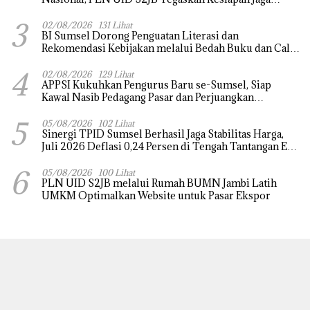
Pasokan Listrik
3
02/08/2026
131 Lihat
BI Sumsel Dorong Penguatan Literasi dan
Rekomendasi Kebijakan melalui Bedah Buku dan Call
for Applicative Essay 3rd Sriwijaya Economic Forum
4
2026
02/08/2026
129 Lihat
APPSI Kukuhkan Pengurus Baru se-Sumsel, Siap
Kawal Nasib Pedagang Pasar dan Perjuangkan
Revitalisasi Pasar Tradisional
5
05/08/2026
102 Lihat
Sinergi TPID Sumsel Berhasil Jaga Stabilitas Harga,
Juli 2026 Deflasi 0,24 Persen di Tengah Tantangan El
Nino dan Tahun Ajaran Baru
6
05/08/2026
100 Lihat
PLN UID S2JB melalui Rumah BUMN Jambi Latih
UMKM Optimalkan Website untuk Pasar Ekspor