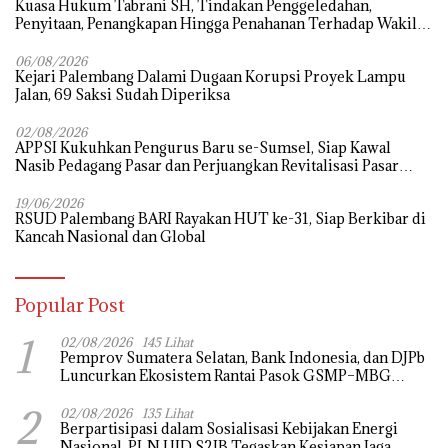
‎Kuasa Hukum Tabrani SH, Tindakan Penggeledahan,
Penyitaan, Penangkapan Hingga Penahanan Terhadap Wakil
Bupati Pali Patut Diuji Melalui Mekanisme Praperadilan
06/08/2026
Kejari Palembang Dalami Dugaan Korupsi Proyek Lampu
Jalan, 69 Saksi Sudah Diperiksa
02/08/2026
APPSI Kukuhkan Pengurus Baru se-Sumsel, Siap Kawal
Nasib Pedagang Pasar dan Perjuangkan Revitalisasi Pasar
Tradisional
19/06/2026
RSUD Palembang BARI Rayakan HUT ke-31, Siap Berkibar di
Kancah Nasional dan Global
Popular Post
1
02/08/2026
145 Lihat
Pemprov Sumatera Selatan, Bank Indonesia, dan DJPb
Luncurkan Ekosistem Rantai Pasok GSMP–MBG
untuk Perkuat Ketahanan Pangan dan Pengendalian
2
Inflasi
02/08/2026
135 Lihat
Berpartisipasi dalam Sosialisasi Kebijakan Energi
Nasional, PLN UID S2JB Tegaskan Kesiapan Jaga