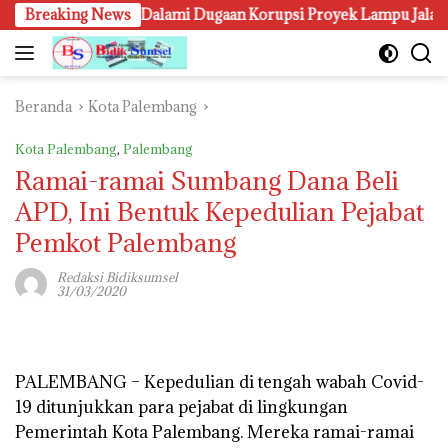
Langsung
jari Palembang Dalami Dugaan Korupsi Proyek Lampu Jalan, 69 S
Breaking News
ke
konten
Beranda
Kota Palembang
Kota Palembang
,
Palembang
Ramai-ramai Sumbang Dana Beli
APD, Ini Bentuk Kepedulian Pejabat
Pemkot Palembang
Redaksi Bidiksumsel
31/03/2020
PALEMBANG –
Kepedulian di tengah wabah Covid-
19 ditunjukkan para pejabat di lingkungan
Pemerintah Kota Palembang. Mereka ramai-ramai