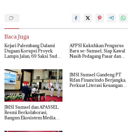
Baca Juga
Kejari Palembang Dalami
APPSI Kukuhkan Pengurus
Dugaan Korupsi Proyek
Baru se-Sumsel, Siap Kawal
Lampu Jalan, 69 Saksi Sudah
Nasib Pedagang Pasar dan
Diperiksa
Perjuangkan Revitalisasi
Pasar Tradisional
JMSI Sumsel Gandeng PT
Rifan Financindo Berjangka,
Perkuat Literasi Keuangan
Digital Masyarakat
JMSI Sumsel dan APASSEL
Resmi Berkolaborasi,
Bangun Ekosistem Media
dan Periklanan Profesional
untuk Dorong Ekonomi