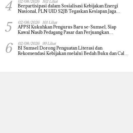
4
Inflasi
02/08/2026
102 Lihat
Berpartisipasi dalam Sosialisasi Kebijakan Energi
Nasional, PLN UID S2JB Tegaskan Kesiapan Jaga
Pasokan Listrik
5
02/08/2026
101 Lihat
APPSI Kukuhkan Pengurus Baru se-Sumsel, Siap
Kawal Nasib Pedagang Pasar dan Perjuangkan
Revitalisasi Pasar Tradisional
6
02/08/2026
99 Lihat
BI Sumsel Dorong Penguatan Literasi dan
Rekomendasi Kebijakan melalui Bedah Buku dan Call
for Applicative Essay 3rd Sriwijaya Economic Forum
2026