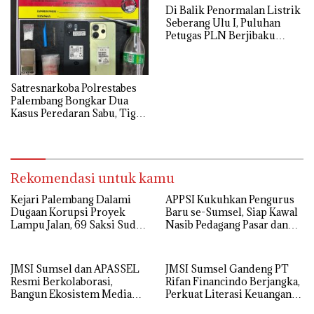
Kreatif
Di Balik Penormalan Listrik
Seberang Ulu I, Puluhan
Petugas PLN Berjibaku
Hingga Siang
Satresnarkoba Polrestabes
Palembang Bongkar Dua
Kasus Peredaran Sabu, Tiga
Tersangka Diamankan
Rekomendasi untuk kamu
Kejari Palembang Dalami
APPSI Kukuhkan Pengurus
Dugaan Korupsi Proyek
Baru se-Sumsel, Siap Kawal
Lampu Jalan, 69 Saksi Sudah
Nasib Pedagang Pasar dan
Diperiksa
Perjuangkan Revitalisasi
Pasar Tradisional
JMSI Sumsel dan APASSEL
JMSI Sumsel Gandeng PT
Resmi Berkolaborasi,
Rifan Financindo Berjangka,
Bangun Ekosistem Media
Perkuat Literasi Keuangan
dan Periklanan Profesional
Digital Masyarakat