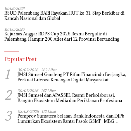
Tradisional
19/06/2026
RSUD Palembang BARI Rayakan HUT ke-31, Siap Berkibar di
Kancah Nasional dan Global
19/06/2026
Kejurnas Anggar RDPS Cup 2026 Resmi Bergulir di
Palembang, Hampir 200 Atlet dari 12 Provinsi Bertanding
Popular Post
1
30/07/2026
262 Lihat
JMSI Sumsel Gandeng PT Rifan Financindo Berjangka,
Perkuat Literasi Keuangan Digital Masyarakat
2
30/07/2026
147 Lihat
JMSI Sumsel dan APASSEL Resmi Berkolaborasi,
Bangun Ekosistem Media dan Periklanan Profesional
untuk Dorong Ekonomi Kreatif
3
02/08/2026
112 Lihat
Pemprov Sumatera Selatan, Bank Indonesia, dan DJPb
Luncurkan Ekosistem Rantai Pasok GSMP–MBG
untuk Perkuat Ketahanan Pangan dan Pengendalian