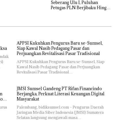
Seberang Ulu I, Puluhan
Petugas PLN Berjibaku Hingga
Siang
APPSI Kukuhkan Pengurus Baru se-Sumsel,
iksa
Siap Kawal Nasib Pedagang Pasar dan
Perjuangkan Revitalisasi Pasar Tradisional
indak
i)
APPSI Kukuhkan Pengurus Baru se-Sumsel, Siap
…
Kawal Nasib Pedagang Pasar dan Perjuangkan
Revitalisasi Pasar Tradisional…
JMSI Sumsel Gandeng PT Rifan Financindo
an
Berjangka, Perkuat Literasi Keuangan Digital
nomi
Masyarakat
urus
Palembang, bidiksumsel.com – Pengurus Daerah
Jaringan Media Siber Indonesia (JMSI) Sumatera
Selatan langsung mengawali masa…