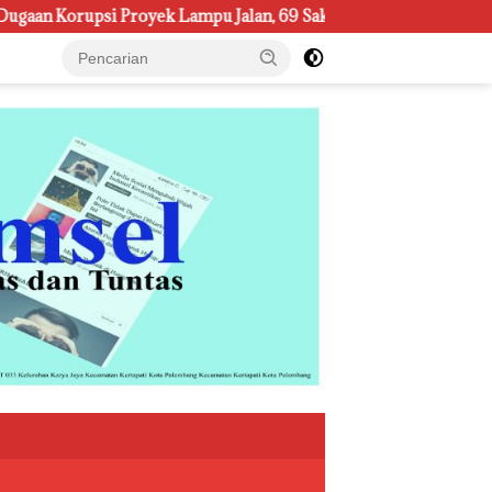
psi Proyek Lampu Jalan, 69 Saksi Sudah Diperiksa
Jelan