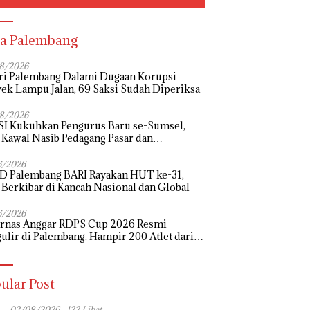
a Palembang
8/2026
ri Palembang Dalami Dugaan Korupsi
ek Lampu Jalan, 69 Saksi Sudah Diperiksa
8/2026
I Kukuhkan Pengurus Baru se-Sumsel,
 Kawal Nasib Pedagang Pasar dan
uangkan Revitalisasi Pasar Tradisional
6/2026
D Palembang BARI Rayakan HUT ke-31,
 Berkibar di Kancah Nasional dan Global
6/2026
urnas Anggar RDPS Cup 2026 Resmi
ulir di Palembang, Hampir 200 Atlet dari
rovinsi Bertanding
ular Post
02/08/2026
122 Lihat