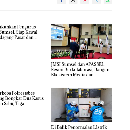
ukuhkan Pengurus
Sumsel, Siap Kawal
dagang Pasar dan
kan Revitalisasi Pasar
nal
JMSI Sumsel dan APASSEL
Resmi Berkolaborasi, Bangun
Ekosistem Media dan
Periklanan Profesional untuk
Dorong Ekonomi Kreatif
rkoba Polrestabes
ng Bongkar Dua Kasus
n Sabu, Tiga
ka Diamankan
Di Balik Penormalan Listrik