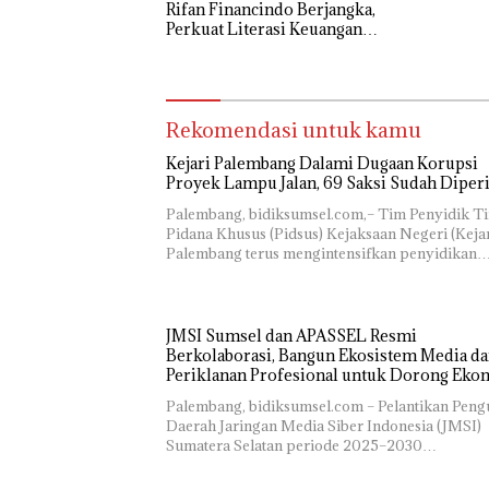
Rifan Financindo Berjangka,
Perkuat Literasi Keuangan
Digital Masyarakat
Rekomendasi untuk kamu
Kejari Palembang Dalami Dugaan Korupsi
Proyek Lampu Jalan, 69 Saksi Sudah Diper
Palembang, bidiksumsel.com,– Tim Penyidik T
Pidana Khusus (Pidsus) Kejaksaan Negeri (Kejar
Palembang terus mengintensifkan penyidikan
JMSI Sumsel dan APASSEL Resmi
Berkolaborasi, Bangun Ekosistem Media d
Periklanan Profesional untuk Dorong Eko
Kreatif
Palembang, bidiksumsel.com – Pelantikan Peng
Daerah Jaringan Media Siber Indonesia (JMSI)
Sumatera Selatan periode 2025–2030…