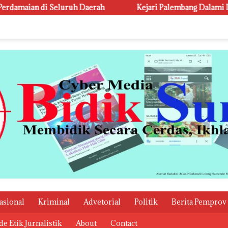
di Seluruh Daerah
Kejari Palembang Dalami Dugaan Koru
asional
Kriminal
Advetorial
Politik
Berita Pemprov
e Etik Jurnalistik
About
Contact