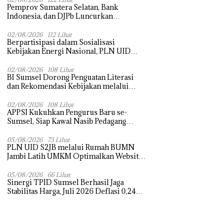
Pemprov Sumatera Selatan, Bank
Indonesia, dan DJPb Luncurkan
Ekosistem Rantai Pasok GSMP–MBG
untuk Perkuat Ketahanan Pangan dan
02/08/2026
112 Lihat
Berpartisipasi dalam Sosialisasi
Pengendalian Inflasi
Kebijakan Energi Nasional, PLN UID
S2JB Tegaskan Kesiapan Jaga Pasokan
Listrik
02/08/2026
108 Lihat
BI Sumsel Dorong Penguatan Literasi
dan Rekomendasi Kebijakan melalui
Bedah Buku dan Call for Applicative
Essay 3rd Sriwijaya Economic Forum
02/08/2026
108 Lihat
APPSI Kukuhkan Pengurus Baru se-
2026
Sumsel, Siap Kawal Nasib Pedagang
Pasar dan Perjuangkan Revitalisasi Pasar
Tradisional
05/08/2026
73 Lihat
PLN UID S2JB melalui Rumah BUMN
Jambi Latih UMKM Optimalkan Website
untuk Pasar Ekspor
05/08/2026
66 Lihat
Sinergi TPID Sumsel Berhasil Jaga
Stabilitas Harga, Juli 2026 Deflasi 0,24
Persen di Tengah Tantangan El Nino dan
Tahun Ajaran Baru