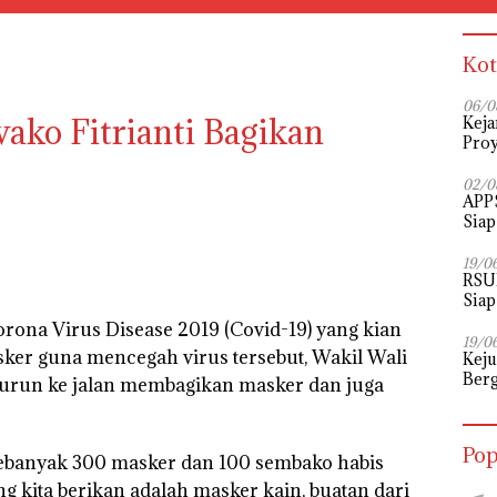
Kot
06/0
ko Fitrianti Bagikan
Keja
Proy
02/0
APPS
Siap
Perj
19/0
RSU
Siap
rona Virus Disease 2019 (Covid-19) yang kian
19/0
sker guna mencegah virus tersebut, Wakil Wali
Kej
Berg
, turun ke jalan membagikan masker dan juga
12 P
Pop
sebanyak 300 masker dan 100 sembako habis
ng kita berikan adalah masker kain, buatan dari