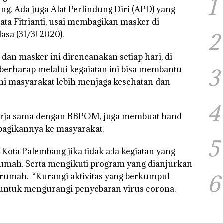
1
ng. Ada juga Alat Perlindung Diri (APD) yang
ata Fitrianti, usai membagikan masker di
sa (31/3! 2020).
2
an masker ini direncanakan setiap hari, di
a berharap melalui kegaiatan ini bisa membantu
3
ini masyarakat lebih menjaga kesehatan dan
4
erja sama dengan BBPOM, juga membuat hand
bagikannya ke masyarakat.
5
Kota Palembang jika tidak ada kegiatan yang
 rumah. Serta mengikuti program yang dianjurkan
6
i rumah. “Kurangi aktivitas yang berkumpul
 untuk mengurangi penyebaran virus corona.