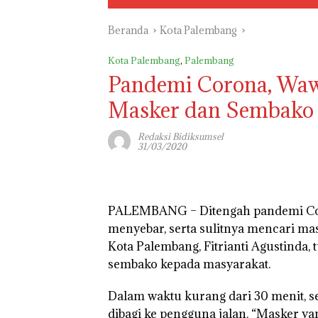
Beranda
Kota Palembang
Kota Palembang
,
Palembang
Pandemi Corona, Wawa
Masker dan Sembako
Redaksi Bidiksumsel
31/03/2020
PALEMBANG –
Ditengah pandemi Co
menyebar, serta sulitnya mencari ma
Kota Palembang, Fitrianti Agustinda
sembako kepada masyarakat.
Dalam waktu kurang dari 30 menit, 
dibagi ke pengguna jalan. “Masker ya