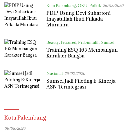
Kota Palembang
,
OKU
,
Politik
26/02/2020
PDIP Usung Devi Suhartoni-
Inayatullah Ikuti Pilkada
Muratara
Beauty
,
Featured
,
Prabumulih
,
Sumsel
26/02/2020
Training ESQ 165 Membangun
Karakter Bangsa
Nasional
26/02/2020
Sumsel Jadi Piloting E-Kinerja
ASN Terintegrasi
Kota Palembang
06/08/2026