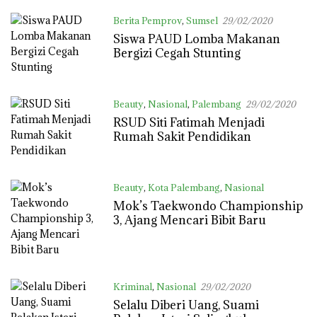
Berita Pemprov
,
Sumsel
29/02/2020
Siswa PAUD Lomba Makanan
Bergizi Cegah Stunting
Beauty
,
Nasional
,
Palembang
29/02/2020
RSUD Siti Fatimah Menjadi
Rumah Sakit Pendidikan
Beauty
,
Kota Palembang
,
Nasional
29/02/2020
Mok’s Taekwondo Championship
3, Ajang Mencari Bibit Baru
Kriminal
,
Nasional
29/02/2020
Selalu Diberi Uang, Suami