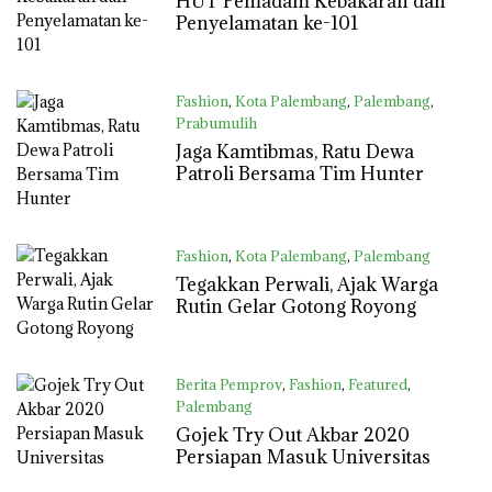
HUT Pemadam Kebakaran dan
Penyelamatan ke-101
Fashion
,
Kota Palembang
,
Palembang
,
Prabumulih
02/03/2020
Jaga Kamtibmas, Ratu Dewa
Patroli Bersama Tim Hunter
Fashion
,
Kota Palembang
,
Palembang
02/03/2020
Tegakkan Perwali, Ajak Warga
Rutin Gelar Gotong Royong
Berita Pemprov
,
Fashion
,
Featured
,
Palembang
29/02/2020
Gojek Try Out Akbar 2020
Persiapan Masuk Universitas