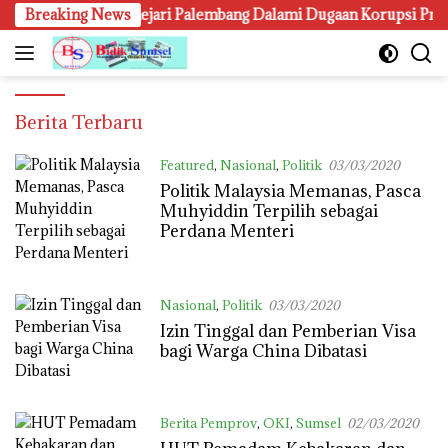
Langsung
aerah
Breaking News
Kejari Palembang Dalami Dugaan Korupsi Proyek L
ke
konten
Bidik
Berita Terbaru
Sumsel
Featured
,
Nasional
,
Politik
03/03/2020
Politik Malaysia Memanas, Pasca
Muhyiddin Terpilih sebagai
Perdana Menteri
Nasional
,
Politik
03/03/2020
Izin Tinggal dan Pemberian Visa
bagi Warga China Dibatasi
Berita Pemprov
,
OKI
,
Sumsel
02/03/2020