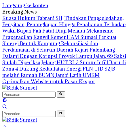
Langsung ke konten
Breaking News
‎Kuasa Hukum Tabrani SH, Tindakan Penggeledahan,
Penyitaan, Penangkapan Hingga Penahanan Terhadap
Wakil Bupati Pali Patut Diuji Melalui Mekanisme
Praperadilan
Kanwil KemenHAM Sumsel Perkuat
Sinergi Bentuk Kampung Rekonsiliasi dan
Perdamaian di Seluruh Daerah
Kejari Palembang
Dalami Dugaan Korupsi Proyek Lampu Jalan, 69 Saksi
Sudah Diperiksa
Jelang HUT RI, 3 Sumur Infill Baru di
Zona 4 Dukung Kedaulatan Energi
PLN UID S2JB
melalui Rumah BUMN Jambi Latih UMKM
Optimalkan Website untuk Pasar Ekspor