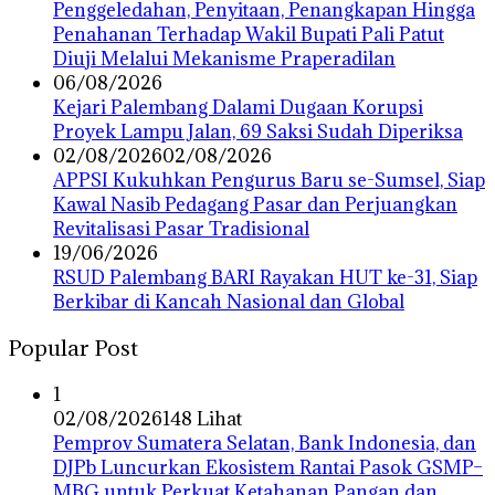
Penggeledahan, Penyitaan, Penangkapan Hingga
Penahanan Terhadap Wakil Bupati Pali Patut
Diuji Melalui Mekanisme Praperadilan
06/08/2026
Kejari Palembang Dalami Dugaan Korupsi
Proyek Lampu Jalan, 69 Saksi Sudah Diperiksa
02/08/2026
02/08/2026
APPSI Kukuhkan Pengurus Baru se-Sumsel, Siap
Kawal Nasib Pedagang Pasar dan Perjuangkan
Revitalisasi Pasar Tradisional
19/06/2026
RSUD Palembang BARI Rayakan HUT ke-31, Siap
Berkibar di Kancah Nasional dan Global
Popular Post
1
02/08/2026
148 Lihat
Pemprov Sumatera Selatan, Bank Indonesia, dan
DJPb Luncurkan Ekosistem Rantai Pasok GSMP–
MBG untuk Perkuat Ketahanan Pangan dan