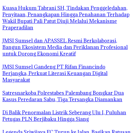
‎Kuasa Hukum Tabrani SH, Tindakan Penggeledahan,
Penyitaan, Penangkapan Hingga Penahanan Terhadap
Wakil Bupati Pali Patut Diuji Melalui Mekanisme
Praperadilan
JMSI Sumsel dan APASSEL Resmi Berkolaborasi,
Bangun Ekosistem Media dan Periklanan Profesional
untuk Dorong Ekonomi Kreatif
JMSI Sumsel Gandeng PT Rifan Financindo
Berjangka, Perkuat Literasi Keuangan Digital
Masyarakat
Satresnarkoba Polrestabes Palembang Bongkar Dua
Kasus Peredaran Sabu, Tiga Tersangka Diamankan
Di Balik Penormalan Listrik Seberang Ulu I, Puluhan
Petugas PLN Berjibaku Hingga Siang
Legenda Sriwijaya FC Turun ke Jalan, Bagikan Ratusan