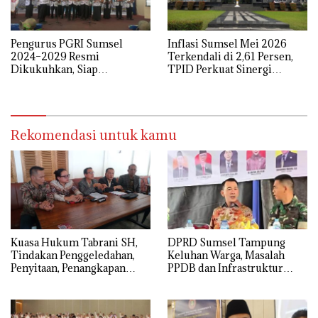
Pengurus PGRI Sumsel
Inflasi Sumsel Mei 2026
2024–2029 Resmi
Terkendali di 2,61 Persen,
Dikukuhkan, Siap
TPID Perkuat Sinergi
Perjuangkan Kesejahteraan
Kendalikan Harga Pangan
dan Profesionalisme Guru
Rekomendasi untuk kamu
‎Kuasa Hukum Tabrani SH,
DPRD Sumsel Tampung
Tindakan Penggeledahan,
Keluhan Warga, Masalah
Penyitaan, Penangkapan
PPDB dan Infrastruktur
Hingga Penahanan Terhadap
Mendominasi
Wakil Bupati Pali Patut Diuji
Melalui Mekanisme