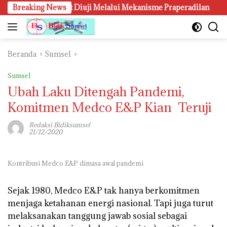
Langsung
Diuji Melalui Mekanisme Praperadilan
Breaking News
Kanwil KemenHAM 
ke
konten
Beranda
Sumsel
Sumsel
Ubah Laku Ditengah Pandemi,
Komitmen Medco E&P Kian Teruji
Redaksi Bidiksumsel
21/12/2020
Kontribusi Medco E&P dimasa awal pandemi
Sejak 1980
, Medco E&P tak hanya berkomitmen
menjaga ketahanan energi nasional. Tapi juga turut
melaksanakan tanggung jawab sosial sebagai