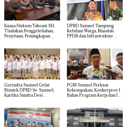
‎Kuasa Hukum Tabrani SH,
DPRD Sumsel Tampung
Tindakan Penggeledahan,
Keluhan Warga, Masalah
Penyitaan, Penangkapan
PPDB dan Infrastruktur
Hingga Penahanan Terhadap
Mendominasi
Wakil Bupati Pali Patut Diuji
Melalui Mekanisme
Praperadilan
Gerindra Sumsel Gelar
PGRI Sumsel Perkuat
Bimtek DPRD Se-Sumsel,
Kekompakan, Konkerprov I
Kartika Sandra Desi
Bahas Program Kerja dan Isu
Tekankan Perjuangkan
Pendidikan
Aspirasi Rakyat