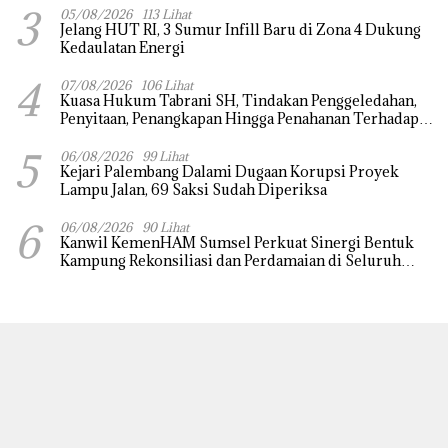
3
05/08/2026
113 Lihat
Jelang HUT RI, 3 Sumur Infill Baru di Zona 4 Dukung
Kedaulatan Energi
4
07/08/2026
106 Lihat
‎Kuasa Hukum Tabrani SH, Tindakan Penggeledahan,
Penyitaan, Penangkapan Hingga Penahanan Terhadap
Wakil Bupati Pali Patut Diuji Melalui Mekanisme
5
Praperadilan
06/08/2026
99 Lihat
Kejari Palembang Dalami Dugaan Korupsi Proyek
Lampu Jalan, 69 Saksi Sudah Diperiksa
6
06/08/2026
90 Lihat
Kanwil KemenHAM Sumsel Perkuat Sinergi Bentuk
Kampung Rekonsiliasi dan Perdamaian di Seluruh
Daerah