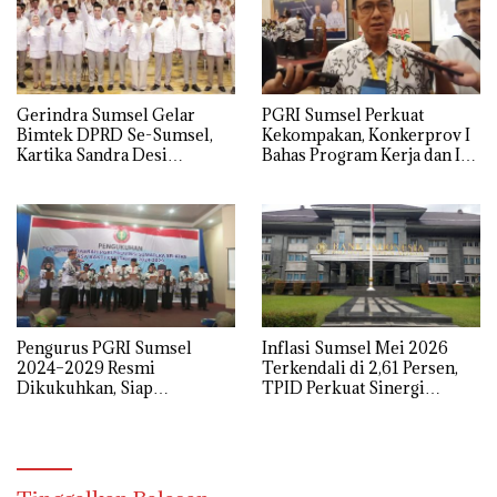
Praperadilan
Gerindra Sumsel Gelar
PGRI Sumsel Perkuat
Bimtek DPRD Se-Sumsel,
Kekompakan, Konkerprov I
Kartika Sandra Desi
Bahas Program Kerja dan Isu
Tekankan Perjuangkan
Pendidikan
Aspirasi Rakyat
Pengurus PGRI Sumsel
Inflasi Sumsel Mei 2026
2024–2029 Resmi
Terkendali di 2,61 Persen,
Dikukuhkan, Siap
TPID Perkuat Sinergi
Perjuangkan Kesejahteraan
Kendalikan Harga Pangan
dan Profesionalisme Guru