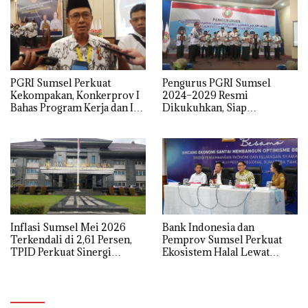
PGRI Sumsel Perkuat
Pengurus PGRI Sumsel
Kekompakan, Konkerprov I
2024–2029 Resmi
Bahas Program Kerja dan Isu
Dikukuhkan, Siap
Pendidikan
Perjuangkan Kesejahteraan
dan Profesionalisme Guru
Inflasi Sumsel Mei 2026
Bank Indonesia dan
Terkendali di 2,61 Persen,
Pemprov Sumsel Perkuat
TPID Perkuat Sinergi
Ekosistem Halal Lewat
Kendalikan Harga Pangan
FESyar Regional Sumatera
2026