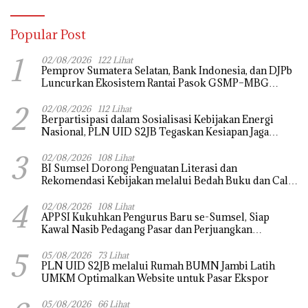
Popular Post
1
02/08/2026
122 Lihat
Pemprov Sumatera Selatan, Bank Indonesia, dan DJPb
Luncurkan Ekosistem Rantai Pasok GSMP–MBG
untuk Perkuat Ketahanan Pangan dan Pengendalian
2
Inflasi
02/08/2026
112 Lihat
Berpartisipasi dalam Sosialisasi Kebijakan Energi
Nasional, PLN UID S2JB Tegaskan Kesiapan Jaga
Pasokan Listrik
3
02/08/2026
108 Lihat
BI Sumsel Dorong Penguatan Literasi dan
Rekomendasi Kebijakan melalui Bedah Buku dan Call
for Applicative Essay 3rd Sriwijaya Economic Forum
4
2026
02/08/2026
108 Lihat
APPSI Kukuhkan Pengurus Baru se-Sumsel, Siap
Kawal Nasib Pedagang Pasar dan Perjuangkan
Revitalisasi Pasar Tradisional
5
05/08/2026
73 Lihat
PLN UID S2JB melalui Rumah BUMN Jambi Latih
UMKM Optimalkan Website untuk Pasar Ekspor
05/08/2026
66 Lihat