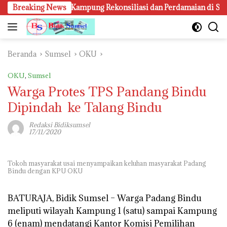
Langsung
gi Bentuk Kampung Rekonsiliasi dan Perdamaian di Seluruh Da
Breaking News
ke
konten
Beranda
Sumsel
OKU
OKU
,
Sumsel
Warga Protes TPS Pandang Bindu
Dipindah ke Talang Bindu
Redaksi Bidiksumsel
17/11/2020
Tokoh masyarakat usai menyampaikan keluhan masyarakat Padang
Bindu dengan KPU OKU
BATURAJA, Bidik Sumsel –
Warga Padang Bindu
meliputi wilayah Kampung 1 (satu) sampai Kampung
6 (enam) mendatangi Kantor Komisi Pemilihan