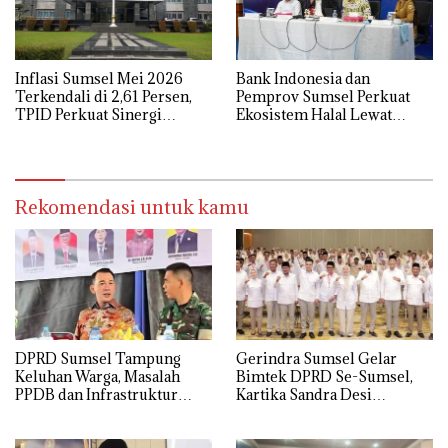
Inflasi Sumsel Mei 2026
Bank Indonesia dan
Terkendali di 2,61 Persen,
Pemprov Sumsel Perkuat
TPID Perkuat Sinergi
Ekosistem Halal Lewat
Kendalikan Harga Pangan
FESyar Regional Sumatera
2026
Rekomendasi untuk kamu
DPRD Sumsel Tampung
Gerindra Sumsel Gelar
Keluhan Warga, Masalah
Bimtek DPRD Se-Sumsel,
PPDB dan Infrastruktur
Kartika Sandra Desi
Mendominasi
Tekankan Perjuangkan
Aspirasi Rakyat