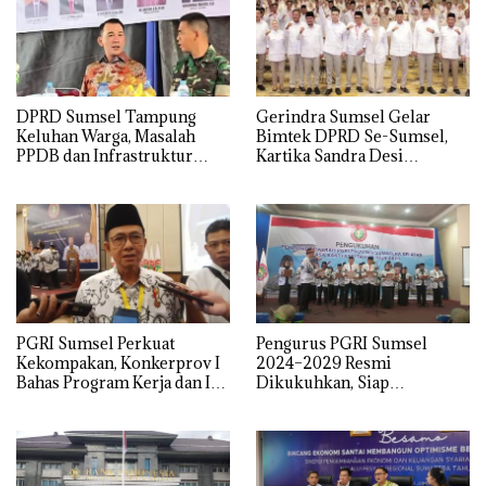
DPRD Sumsel Tampung
Gerindra Sumsel Gelar
Keluhan Warga, Masalah
Bimtek DPRD Se-Sumsel,
PPDB dan Infrastruktur
Kartika Sandra Desi
Mendominasi
Tekankan Perjuangkan
Aspirasi Rakyat
PGRI Sumsel Perkuat
Pengurus PGRI Sumsel
Kekompakan, Konkerprov I
2024–2029 Resmi
Bahas Program Kerja dan Isu
Dikukuhkan, Siap
Pendidikan
Perjuangkan Kesejahteraan
dan Profesionalisme Guru