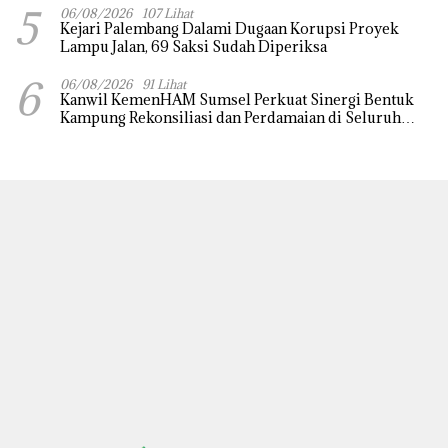
5
Praperadilan
06/08/2026
107 Lihat
Kejari Palembang Dalami Dugaan Korupsi Proyek
Lampu Jalan, 69 Saksi Sudah Diperiksa
6
06/08/2026
91 Lihat
Kanwil KemenHAM Sumsel Perkuat Sinergi Bentuk
Kampung Rekonsiliasi dan Perdamaian di Seluruh
Daerah