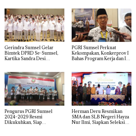
Hingga Penahanan Terhadap
Mendominasi
Wakil Bupati Pali Patut Diuji
Melalui Mekanisme
Praperadilan
Gerindra Sumsel Gelar
PGRI Sumsel Perkuat
Bimtek DPRD Se-Sumsel,
Kekompakan, Konkerprov I
Kartika Sandra Desi
Bahas Program Kerja dan Isu
Tekankan Perjuangkan
Pendidikan
Aspirasi Rakyat
Pengurus PGRI Sumsel
Herman Deru Resmikan
2024–2029 Resmi
SMA dan SLB Negeri Hayza
Dikukuhkan, Siap
Nur Ilmi, Siapkan Seleksi
Perjuangkan Kesejahteraan
Guru Terbuka Se-Sumsel
dan Profesionalisme Guru