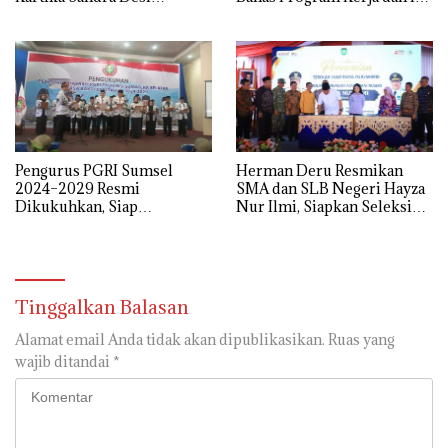
Tekankan Perjuangkan
Pendidikan
Aspirasi Rakyat
Pengurus PGRI Sumsel
Herman Deru Resmikan
2024–2029 Resmi
SMA dan SLB Negeri Hayza
Dikukuhkan, Siap
Nur Ilmi, Siapkan Seleksi
Perjuangkan Kesejahteraan
Guru Terbuka Se-Sumsel
dan Profesionalisme Guru
Tinggalkan Balasan
Alamat email Anda tidak akan dipublikasikan.
Ruas yang
wajib ditandai
*