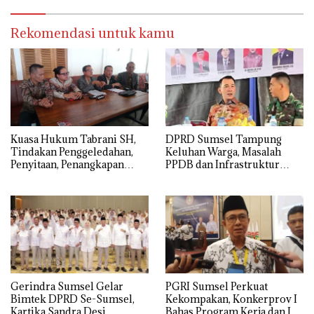
Rekomendasi untuk kamu
‎Kuasa Hukum Tabrani SH,
DPRD Sumsel Tampung
Tindakan Penggeledahan,
Keluhan Warga, Masalah
Penyitaan, Penangkapan
PPDB dan Infrastruktur
Hingga Penahanan Terhadap
Mendominasi
Wakil Bupati Pali Patut Diuji
Melalui Mekanisme
Praperadilan
Gerindra Sumsel Gelar
PGRI Sumsel Perkuat
Bimtek DPRD Se-Sumsel,
Kekompakan, Konkerprov I
Kartika Sandra Desi
Bahas Program Kerja dan Isu