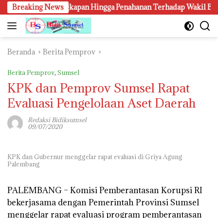
Langsung
n, Penangkapan Hingga Penahanan Terhadap Wakil Bupati Pali Pa
Breaking News
ke
konten
Beranda
Berita Pemprov
Berita Pemprov
,
Sumsel
KPK dan Pemprov Sumsel Rapat
Evaluasi Pengelolaan Aset Daerah
Redaksi Bidiksumsel
09/07/2020
KPK dan Gubernur menggelar rapat evaluasi di Griya Agung
Palembang
PALEMBANG –
Komisi Pemberantasan Korupsi RI
bekerjasama dengan Pemerintah Provinsi Sumsel
menggelar rapat evaluasi program pemberantasan