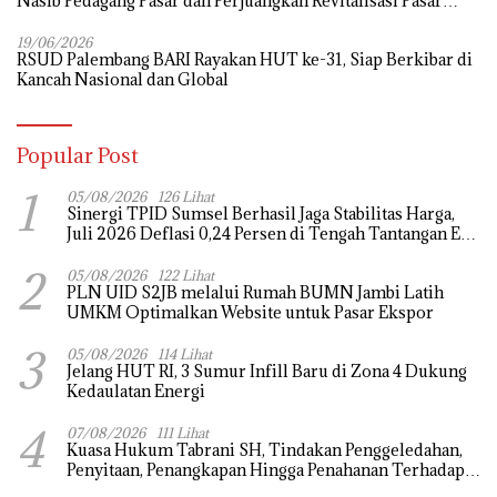
Nasib Pedagang Pasar dan Perjuangkan Revitalisasi Pasar
Tradisional
19/06/2026
RSUD Palembang BARI Rayakan HUT ke-31, Siap Berkibar di
Kancah Nasional dan Global
Popular Post
1
05/08/2026
126 Lihat
Sinergi TPID Sumsel Berhasil Jaga Stabilitas Harga,
Juli 2026 Deflasi 0,24 Persen di Tengah Tantangan El
Nino dan Tahun Ajaran Baru
2
05/08/2026
122 Lihat
PLN UID S2JB melalui Rumah BUMN Jambi Latih
UMKM Optimalkan Website untuk Pasar Ekspor
3
05/08/2026
114 Lihat
Jelang HUT RI, 3 Sumur Infill Baru di Zona 4 Dukung
Kedaulatan Energi
4
07/08/2026
111 Lihat
‎Kuasa Hukum Tabrani SH, Tindakan Penggeledahan,
Penyitaan, Penangkapan Hingga Penahanan Terhadap
Wakil Bupati Pali Patut Diuji Melalui Mekanisme