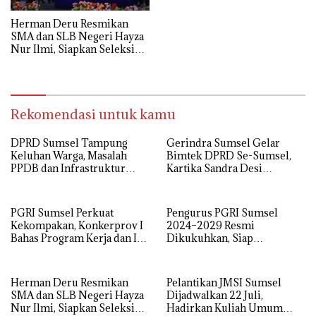
Herman Deru Resmikan
SMA dan SLB Negeri Hayza
Nur Ilmi, Siapkan Seleksi
Guru Terbuka Se-Sumsel
Rekomendasi untuk kamu
DPRD Sumsel Tampung
Gerindra Sumsel Gelar
Keluhan Warga, Masalah
Bimtek DPRD Se-Sumsel,
PPDB dan Infrastruktur
Kartika Sandra Desi
Mendominasi
Tekankan Perjuangkan
Aspirasi Rakyat
PGRI Sumsel Perkuat
Pengurus PGRI Sumsel
Kekompakan, Konkerprov I
2024–2029 Resmi
Bahas Program Kerja dan Isu
Dikukuhkan, Siap
Pendidikan
Perjuangkan Kesejahteraan
dan Profesionalisme Guru
Herman Deru Resmikan
Pelantikan JMSI Sumsel
SMA dan SLB Negeri Hayza
Dijadwalkan 22 Juli,
Nur Ilmi, Siapkan Seleksi
Hadirkan Kuliah Umum