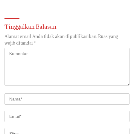
Guru Terbuka Se-Sumsel
Menteri HAM Natalius Pigai
Tinggalkan Balasan
Alamat email Anda tidak akan dipublikasikan.
Ruas yang
wajib ditandai
*