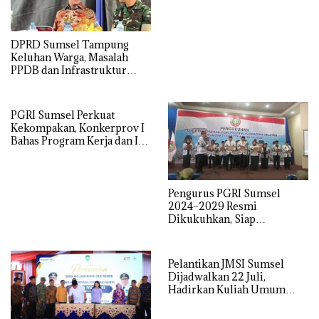
Tekankan Perjuangkan
Aspirasi Rakyat
DPRD Sumsel Tampung
Keluhan Warga, Masalah
PPDB dan Infrastruktur
Mendominasi
PGRI Sumsel Perkuat
Kekompakan, Konkerprov I
Bahas Program Kerja dan Isu
Pendidikan
Pengurus PGRI Sumsel
2024–2029 Resmi
Dikukuhkan, Siap
Perjuangkan Kesejahteraan
dan Profesionalisme Guru
Pelantikan JMSI Sumsel
Dijadwalkan 22 Juli,
Hadirkan Kuliah Umum
Menteri HAM Natalius Pigai