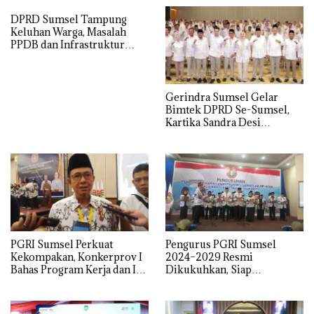
DPRD Sumsel Tampung
Keluhan Warga, Masalah
PPDB dan Infrastruktur
Mendominasi
Gerindra Sumsel Gelar
Bimtek DPRD Se-Sumsel,
Kartika Sandra Desi
Tekankan Perjuangkan
Aspirasi Rakyat
PGRI Sumsel Perkuat
Pengurus PGRI Sumsel
Kekompakan, Konkerprov I
2024–2029 Resmi
Bahas Program Kerja dan Isu
Dikukuhkan, Siap
Pendidikan
Perjuangkan Kesejahteraan
dan Profesionalisme Guru