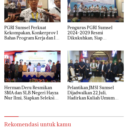
PGRI Sumsel Perkuat
Pengurus PGRI Sumsel
Kekompakan, Konkerprov I
2024–2029 Resmi
Bahas Program Kerja dan Isu
Dikukuhkan, Siap
Pendidikan
Perjuangkan Kesejahteraan
dan Profesionalisme Guru
Herman Deru Resmikan
Pelantikan JMSI Sumsel
SMA dan SLB Negeri Hayza
Dijadwalkan 22 Juli,
Nur Ilmi, Siapkan Seleksi
Hadirkan Kuliah Umum
Guru Terbuka Se-Sumsel
Menteri HAM Natalius Pigai
Rekomendasi untuk kamu