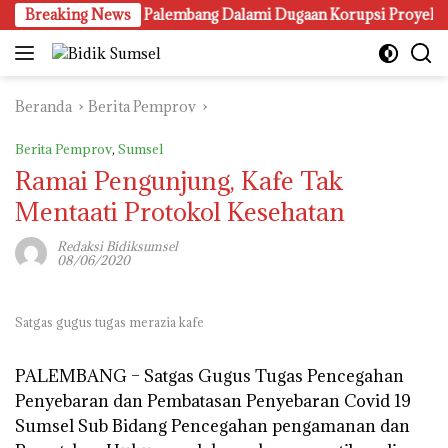
Langsung
Breaking News
Kejari Palembang Dalami Dugaan Korupsi Proyek Lampu Jal
ke
konten
Beranda
Berita Pemprov
Berita Pemprov
,
Sumsel
Ramai Pengunjung, Kafe Tak
Mentaati Protokol Kesehatan
Redaksi Bidiksumsel
08/06/2020
Satgas gugus tugas merazia kafe
PALEMBANG –
Satgas Gugus Tugas Pencegahan
Penyebaran dan Pembatasan Penyebaran Covid 19
Sumsel Sub Bidang Pencegahan pengamanan dan