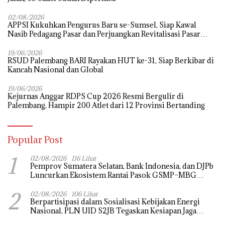
02/08/2026
APPSI Kukuhkan Pengurus Baru se-Sumsel, Siap Kawal
Nasib Pedagang Pasar dan Perjuangkan Revitalisasi Pasar
Tradisional
19/06/2026
RSUD Palembang BARI Rayakan HUT ke-31, Siap Berkibar di
Kancah Nasional dan Global
19/06/2026
Kejurnas Anggar RDPS Cup 2026 Resmi Bergulir di
Palembang, Hampir 200 Atlet dari 12 Provinsi Bertanding
Popular Post
1
02/08/2026
116 Lihat
Pemprov Sumatera Selatan, Bank Indonesia, dan DJPb
Luncurkan Ekosistem Rantai Pasok GSMP–MBG
untuk Perkuat Ketahanan Pangan dan Pengendalian
2
Inflasi
02/08/2026
106 Lihat
Berpartisipasi dalam Sosialisasi Kebijakan Energi
Nasional, PLN UID S2JB Tegaskan Kesiapan Jaga
Pasokan Listrik