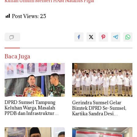
Kuliah Umum Menteri HAM Natalius Pigai
Post Views:
25
Baca Juga
DPRD Sumsel Tampung
Gerindra Sumsel Gelar
Keluhan Warga, Masalah
Bimtek DPRD Se-Sumsel,
PPDB dan Infrastruktur
Kartika Sandra Desi
Mendominasi
Tekankan Perjuangkan
Aspirasi Rakyat