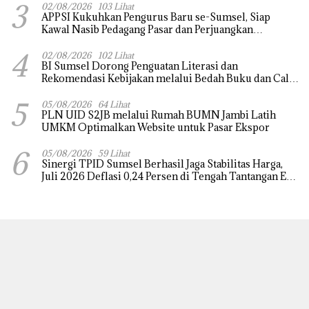
3
02/08/2026
103 Lihat
APPSI Kukuhkan Pengurus Baru se-Sumsel, Siap
Kawal Nasib Pedagang Pasar dan Perjuangkan
Revitalisasi Pasar Tradisional
4
02/08/2026
102 Lihat
BI Sumsel Dorong Penguatan Literasi dan
Rekomendasi Kebijakan melalui Bedah Buku dan Call
for Applicative Essay 3rd Sriwijaya Economic Forum
5
2026
05/08/2026
64 Lihat
PLN UID S2JB melalui Rumah BUMN Jambi Latih
UMKM Optimalkan Website untuk Pasar Ekspor
6
05/08/2026
59 Lihat
Sinergi TPID Sumsel Berhasil Jaga Stabilitas Harga,
Juli 2026 Deflasi 0,24 Persen di Tengah Tantangan El
Nino dan Tahun Ajaran Baru