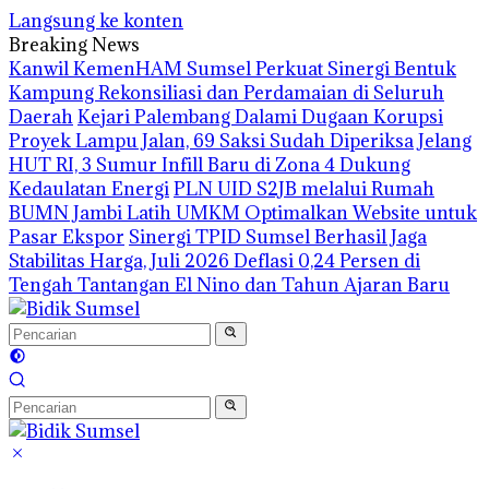
Langsung ke konten
Breaking News
Kanwil KemenHAM Sumsel Perkuat Sinergi Bentuk
Kampung Rekonsiliasi dan Perdamaian di Seluruh
Daerah
Kejari Palembang Dalami Dugaan Korupsi
Proyek Lampu Jalan, 69 Saksi Sudah Diperiksa
Jelang
HUT RI, 3 Sumur Infill Baru di Zona 4 Dukung
Kedaulatan Energi
PLN UID S2JB melalui Rumah
BUMN Jambi Latih UMKM Optimalkan Website untuk
Pasar Ekspor
Sinergi TPID Sumsel Berhasil Jaga
Stabilitas Harga, Juli 2026 Deflasi 0,24 Persen di
Tengah Tantangan El Nino dan Tahun Ajaran Baru