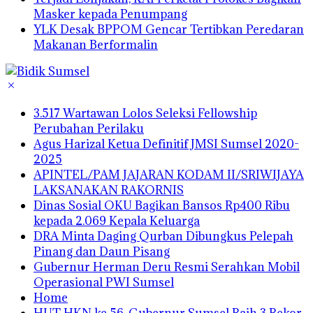
Masker kepada Penumpang
YLK Desak BPPOM Gencar Tertibkan Peredaran
Makanan Berformalin
3.517 Wartawan Lolos Seleksi Fellowship
Perubahan Perilaku
Agus Harizal Ketua Definitif JMSI Sumsel 2020-
2025
APINTEL/PAM JAJARAN KODAM II/SRIWIJAYA
LAKSANAKAN RAKORNIS
Dinas Sosial OKU Bagikan Bansos Rp400 Ribu
kepada 2.069 Kepala Keluarga
DRA Minta Daging Qurban Dibungkus Pelepah
Pinang dan Daun Pisang
Gubernur Herman Deru Resmi Serahkan Mobil
Operasional PWI Sumsel
Home