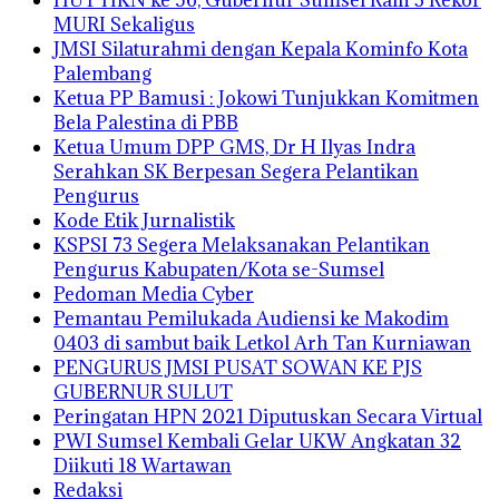
HUT HKN ke 56, Gubernur Sumsel Raih 3 Rekor
MURI Sekaligus
JMSI Silaturahmi dengan Kepala Kominfo Kota
Palembang
Ketua PP Bamusi : Jokowi Tunjukkan Komitmen
Bela Palestina di PBB
Ketua Umum DPP GMS, Dr H Ilyas Indra
Serahkan SK Berpesan Segera Pelantikan
Pengurus
Kode Etik Jurnalistik
KSPSI 73 Segera Melaksanakan Pelantikan
Pengurus Kabupaten/Kota se-Sumsel
Pedoman Media Cyber
Pemantau Pemilukada Audiensi ke Makodim
0403 di sambut baik Letkol Arh Tan Kurniawan
PENGURUS JMSI PUSAT SOWAN KE PJS
GUBERNUR SULUT
Peringatan HPN 2021 Diputuskan Secara Virtual
PWI Sumsel Kembali Gelar UKW Angkatan 32
Diikuti 18 Wartawan
Redaksi