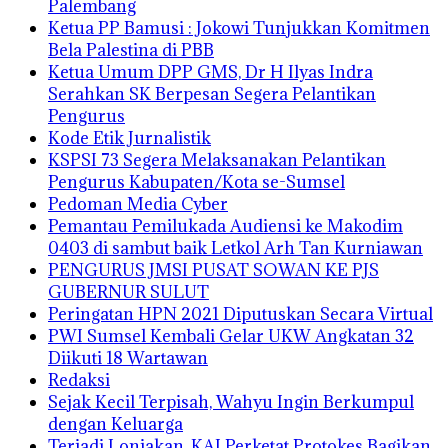
Palembang
Ketua PP Bamusi : Jokowi Tunjukkan Komitmen
Bela Palestina di PBB
Ketua Umum DPP GMS, Dr H Ilyas Indra
Serahkan SK Berpesan Segera Pelantikan
Pengurus
Kode Etik Jurnalistik
KSPSI 73 Segera Melaksanakan Pelantikan
Pengurus Kabupaten/Kota se-Sumsel
Pedoman Media Cyber
Pemantau Pemilukada Audiensi ke Makodim
0403 di sambut baik Letkol Arh Tan Kurniawan
PENGURUS JMSI PUSAT SOWAN KE PJS
GUBERNUR SULUT
Peringatan HPN 2021 Diputuskan Secara Virtual
PWI Sumsel Kembali Gelar UKW Angkatan 32
Diikuti 18 Wartawan
Redaksi
Sejak Kecil Terpisah, Wahyu Ingin Berkumpul
dengan Keluarga
Terjadi Lonjakan, KAI Perketat Protokes Bagikan