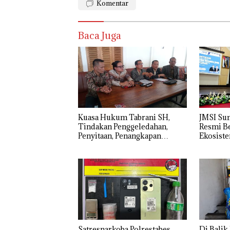
Komentar
Baca Juga
‎Kuasa Hukum Tabrani SH,
JMSI Su
Tindakan Penggeledahan,
Resmi Be
Penyitaan, Penangkapan
Ekosist
Hingga Penahanan Terhadap
Periklan
Wakil Bupati Pali Patut Diuji
Dorong 
Melalui Mekanisme
Praperadilan
Satresnarkoba Polrestabes
Di Balik