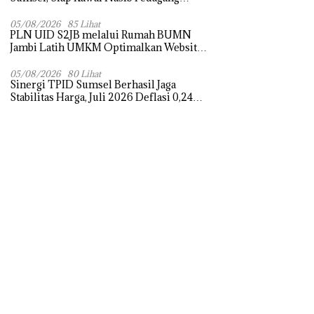
Pasar dan Perjuangkan Revitalisasi Pasar
Tradisional
05/08/2026
85 Lihat
PLN UID S2JB melalui Rumah BUMN
Jambi Latih UMKM Optimalkan Website
untuk Pasar Ekspor
05/08/2026
80 Lihat
Sinergi TPID Sumsel Berhasil Jaga
Stabilitas Harga, Juli 2026 Deflasi 0,24
Persen di Tengah Tantangan El Nino dan
Tahun Ajaran Baru