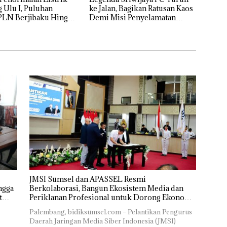
 Ulu I, Puluhan
ke Jalan, Bagikan Ratusan Kaos
PLN Berjibaku Hingga
Demi Misi Penyelamatan
Laskar Wong Kito
JMSI Sumsel dan APASSEL Resmi
ngga
Berkolaborasi, Bangun Ekosistem Media dan
t
Periklanan Profesional untuk Dorong Ekonomi
Kreatif
Palembang, bidiksumsel.com – Pelantikan Pengurus
Daerah Jaringan Media Siber Indonesia (JMSI)