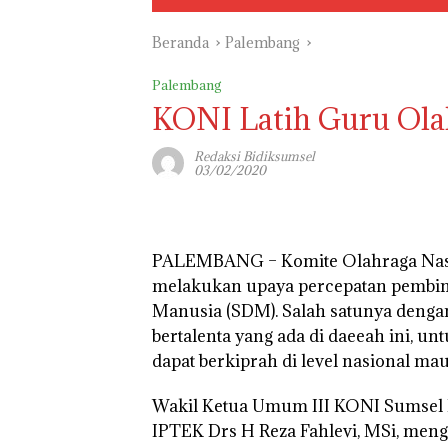
Beranda
Palembang
Palembang
KONI Latih Guru Olah
Redaksi Bidiksumsel
03/02/2020
PALEMBANG –
Komite Olahraga Nas
melakukan upaya percepatan pembina
Manusia (SDM). Salah satunya dengan
bertalenta yang ada di daeeah ini, un
dapat berkiprah di level nasional ma
Wakil Ketua Umum III KONI Sumsel B
IPTEK Drs H Reza Fahlevi, MSi, meng