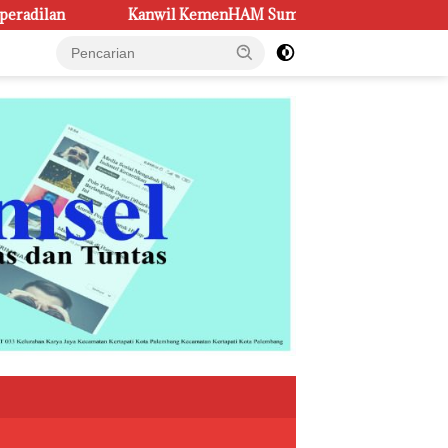
l KemenHAM Sumsel Perkuat Sinergi Bentuk Kampung Rekonsilia