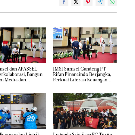
msel dan APASSEL
JMSI Sumsel Gandeng PT
rkolaborasi, Bangun
Rifan Financindo Berjangka,
em Media dan
Perkuat Literasi Keuangan
an Profesional untuk
Digital Masyarakat
Ekonomi Kreatif
 Penormalan Listrik
Legenda Sriwijaya FC Turun