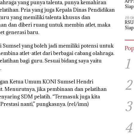
APPS
ahraga yang punya talenta, punya kemahiran
Siap
elatihan. Pria yang juga Kepala Dinas Pendidikan
Perj
uru yang memiliki talenta khusus dan
19/0
RSU
tihan dan diberi ruang untuk membin atlet, maka
Siap
et generasi baru.
 Sumsel yang boleh jadi memiliki potensi untuk
Pop
mbina atlet-atlet dari berbagai cabang olahraga.
1
latihan bagi guru. Sesuai bidang saya yaitu
.
2
engan Ketua Umum KONI Sumsel Hendri
t. Menurutnya, jika pembinaan dan pelatihan
enyaring SDM pelatih. “Termasuk juga kita
3
restasi nanti,” pungkasnya. (rel/imn)
4