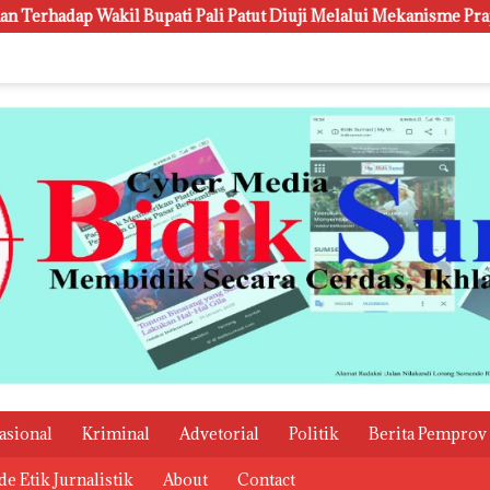
 Pali Patut Diuji Melalui Mekanisme Praperadilan
Kanwi
asional
Kriminal
Advetorial
Politik
Berita Pemprov
e Etik Jurnalistik
About
Contact