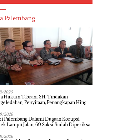
a Palembang
8/2026
sa Hukum Tabrani SH, Tindakan
geledahan, Penyitaan, Penangkapan Hingga
hanan Terhadap Wakil Bupati Pali Patut
i Melalui Mekanisme Praperadilan
8/2026
ri Palembang Dalami Dugaan Korupsi
ek Lampu Jalan, 69 Saksi Sudah Diperiksa
8/2026