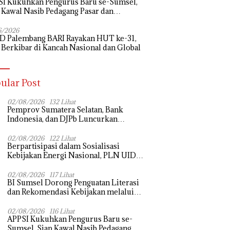
I Kukuhkan Pengurus Baru se-Sumsel,
 Kawal Nasib Pedagang Pasar dan
uangkan Revitalisasi Pasar Tradisional
6/2026
D Palembang BARI Rayakan HUT ke-31,
 Berkibar di Kancah Nasional dan Global
ular Post
02/08/2026
132 Lihat
Pemprov Sumatera Selatan, Bank
Indonesia, dan DJPb Luncurkan
Ekosistem Rantai Pasok GSMP–MBG
untuk Perkuat Ketahanan Pangan dan
02/08/2026
122 Lihat
Berpartisipasi dalam Sosialisasi
Pengendalian Inflasi
Kebijakan Energi Nasional, PLN UID
S2JB Tegaskan Kesiapan Jaga Pasokan
Listrik
02/08/2026
117 Lihat
BI Sumsel Dorong Penguatan Literasi
dan Rekomendasi Kebijakan melalui
Bedah Buku dan Call for Applicative
Essay 3rd Sriwijaya Economic Forum
02/08/2026
116 Lihat
APPSI Kukuhkan Pengurus Baru se-
2026
Sumsel, Siap Kawal Nasib Pedagang