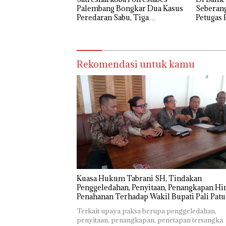
Palembang Bongkar Dua Kasus
Seberang
Peredaran Sabu, Tiga
Petugas 
Tersangka Diamankan
Siang
Rekomendasi untuk kamu
‎Kuasa Hukum Tabrani SH, Tindakan
Penggeledahan, Penyitaan, Penangkapan Hi
Penahanan Terhadap Wakil Bupati Pali Patu
Diuji Melalui Mekanisme Praperadilan
Terkait upaya paksa berupa penggeledahan,
penyitaan, penangkapan, penetapan tersangka