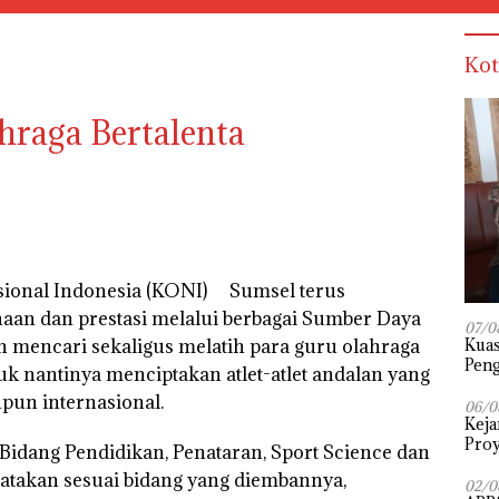
Kot
raga Bertalenta
ional Indonesia (KONI) Sumsel terus
an dan prestasi melalui berbagai Sumber Daya
07/0
‎Kua
 mencari sekaligus melatih para guru olahraga
Peng
tuk nantinya menciptakan atlet-atlet andalan yang
Pena
upun internasional.
Diuj
06/0
Keja
Proy
idang Pendidikan, Penataran, Sport Science dan
atakan sesuai bidang yang diembannya,
02/0