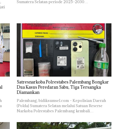
,
Sumatera Selatan periode 2025–2030…
ati
Satresnarkoba Polrestabes Palembang Bongkar
al
Dua Kasus Peredaran Sabu, Tiga Tersangka
Diamankan
h
Palembang, bidiksumsel.com – Kepolisian Daerah
a
(Polda) Sumatera Selatan melalui Satuan Reserse
Narkoba Polrestabes Palembang kembali…