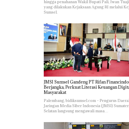
hingga penahanan Wakil Bupati Pali, Iwan Tuaji
yang dilakukan Kejaksaan Agung RI melalui Kej
Sumsel.
JMSI Sumsel Gandeng PT Rifan Financindo
Berjangka, Perkuat Literasi Keuangan Digit
Masyarakat
Palembang, bidiksumsel.com – Pengurus Daera
Jaringan Media Siber Indonesia (JMSI) Sumater
Selatan langsung mengawali masa…