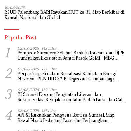
Tradisional
19/06/2026
RSUD Palembang BARI Rayakan HUT ke-31, Siap Berkibar di
Kancah Nasional dan Global
Popular Post
1
02/08/2026
143 Lihat
Pemprov Sumatera Selatan, Bank Indonesia, dan DJPb
Luncurkan Ekosistem Rantai Pasok GSMP–MBG
untuk Perkuat Ketahanan Pangan dan Pengendalian
2
Inflasi
02/08/2026
133 Lihat
Berpartisipasi dalam Sosialisasi Kebijakan Energi
Nasional, PLN UID S2JB Tegaskan Kesiapan Jaga
Pasokan Listrik
3
02/08/2026
129 Lihat
BI Sumsel Dorong Penguatan Literasi dan
Rekomendasi Kebijakan melalui Bedah Buku dan Call
for Applicative Essay 3rd Sriwijaya Economic Forum
4
2026
02/08/2026
127 Lihat
APPSI Kukuhkan Pengurus Baru se-Sumsel, Siap
Kawal Nasib Pedagang Pasar dan Perjuangkan
Revitalisasi Pasar Tradisional