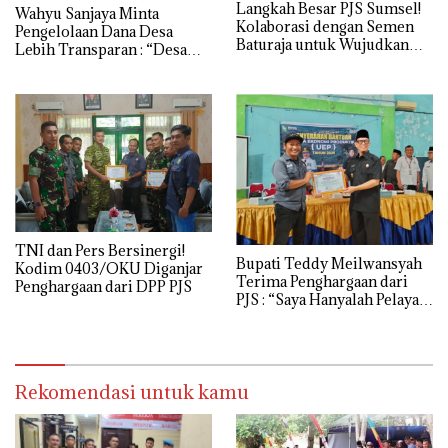
Langkah Besar PJS Sumsel!
Wahyu Sanjaya Minta
Kolaborasi dengan Semen
Pengelolaan Dana Desa
Baturaja untuk Wujudkan
Lebih Transparan : “Desa
Jurnalisme Bermartabat
Ujung Tombak
Pembangunan!”
TNI dan Pers Bersinergi!
Bupati Teddy Meilwansyah
Kodim 0403/OKU Diganjar
Terima Penghargaan dari
Penghargaan dari DPP PJS
PJS : “Saya Hanyalah Pelayan
Rakyat”
Rekomendasi untuk kamu