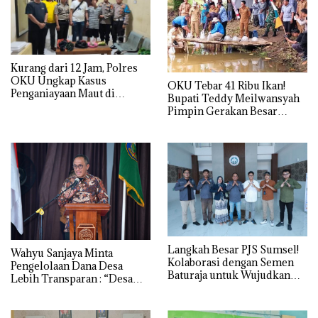
Kurang dari 12 Jam, Polres
OKU Ungkap Kasus
OKU Tebar 41 Ribu Ikan!
Penganiayaan Maut di
Bupati Teddy Meilwansyah
Lengkiti
Pimpin Gerakan Besar
Pulihkan Sungai
Langkah Besar PJS Sumsel!
Wahyu Sanjaya Minta
Kolaborasi dengan Semen
Pengelolaan Dana Desa
Baturaja untuk Wujudkan
Lebih Transparan : “Desa
Jurnalisme Bermartabat
Ujung Tombak
Pembangunan!”