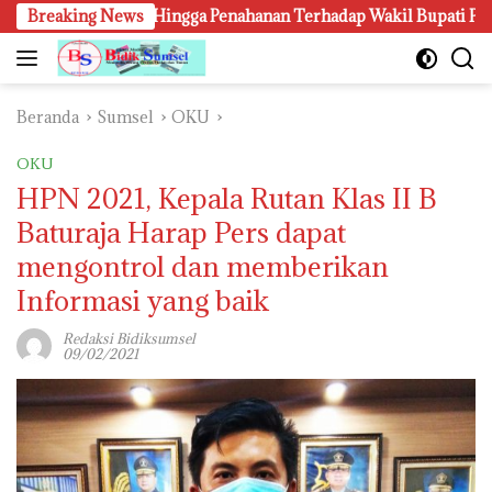
Langsung
gkapan Hingga Penahanan Terhadap Wakil Bupati Pali Patut Diuji
Breaking News
ke
konten
Beranda
Sumsel
OKU
OKU
HPN 2021, Kepala Rutan Klas II B
Baturaja Harap Pers dapat
mengontrol dan memberikan
Informasi yang baik
Redaksi Bidiksumsel
09/02/2021