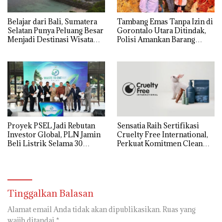
Belajar dari Bali, Sumatera
Tambang Emas Tanpa Izin di
Selatan Punya Peluang Besar
Gorontalo Utara Ditindak,
Menjadi Destinasi Wisata
Polisi Amankan Barang
Kelas Dunia
Bukti
Proyek PSEL Jadi Rebutan
Sensatia Raih Sertifikasi
Investor Global, PLN Jamin
Cruelty Free International,
Beli Listrik Selama 30
Perkuat Komitmen Clean
Tahun
Beauty
Tinggalkan Balasan
Alamat email Anda tidak akan dipublikasikan.
Ruas yang
wajib ditandai
*