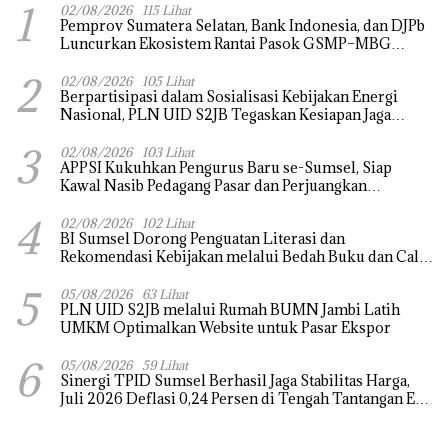
1
02/08/2026
115 Lihat
Pemprov Sumatera Selatan, Bank Indonesia, dan DJPb
Luncurkan Ekosistem Rantai Pasok GSMP–MBG
untuk Perkuat Ketahanan Pangan dan Pengendalian
2
Inflasi
02/08/2026
105 Lihat
Berpartisipasi dalam Sosialisasi Kebijakan Energi
Nasional, PLN UID S2JB Tegaskan Kesiapan Jaga
Pasokan Listrik
3
02/08/2026
103 Lihat
APPSI Kukuhkan Pengurus Baru se-Sumsel, Siap
Kawal Nasib Pedagang Pasar dan Perjuangkan
Revitalisasi Pasar Tradisional
4
02/08/2026
102 Lihat
BI Sumsel Dorong Penguatan Literasi dan
Rekomendasi Kebijakan melalui Bedah Buku dan Call
for Applicative Essay 3rd Sriwijaya Economic Forum
5
2026
05/08/2026
63 Lihat
PLN UID S2JB melalui Rumah BUMN Jambi Latih
UMKM Optimalkan Website untuk Pasar Ekspor
6
05/08/2026
59 Lihat
Sinergi TPID Sumsel Berhasil Jaga Stabilitas Harga,
Juli 2026 Deflasi 0,24 Persen di Tengah Tantangan El
Nino dan Tahun Ajaran Baru