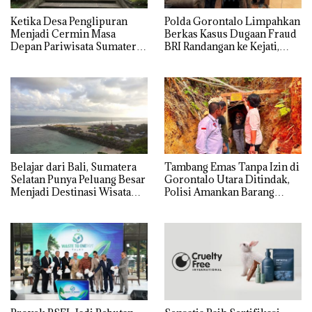
Ketika Desa Penglipuran
Polda Gorontalo Limpahkan
Menjadi Cermin Masa
Berkas Kasus Dugaan Fraud
Depan Pariwisata Sumatera
BRI Randangan ke Kejati,
Selatan
Kerugian Capai Rp1,06
Miliar
Belajar dari Bali, Sumatera
Tambang Emas Tanpa Izin di
Selatan Punya Peluang Besar
Gorontalo Utara Ditindak,
Menjadi Destinasi Wisata
Polisi Amankan Barang
Kelas Dunia
Bukti