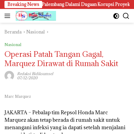
Langsung
Breaking News
Kejari Palembang Dalami Dugaan Korupsi Proyek Lampu Jal
ke
konten
Beranda
Nasional
Nasional
Operasi Patah Tangan Gagal,
Marquez Dirawat di Rumah Sakit
Redaksi Bidiksumsel
07/12/2020
Marc Marquez
JAKARTA –
Pebalap tim Repsol Honda Marc
Marquez akan tetap berada di rumah sakit untuk
menangani infeksi yang ia dapati setelah menjalani