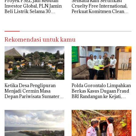
Proyek PSEL Jadi Rebutan
Sensatia Raih Sertifikasi
Investor Global, PLN Jamin
Cruelty Free International,
Beli Listrik Selama 30
Perkuat Komitmen Clean
Tahun
Beauty
Rekomendasi untuk kamu
Ketika Desa Penglipuran
Polda Gorontalo Limpahkan
Menjadi Cermin Masa
Berkas Kasus Dugaan Fraud
Depan Pariwisata Sumatera
BRI Randangan ke Kejati,
Selatan
Kerugian Capai Rp1,06
Miliar