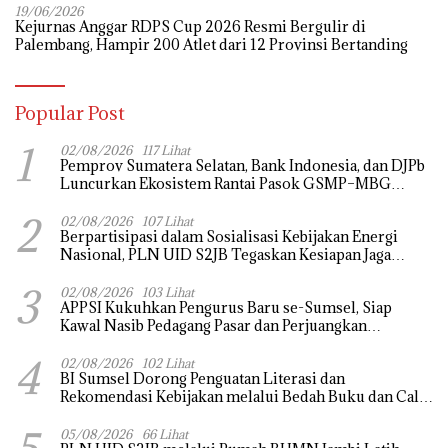
19/06/2026
Kejurnas Anggar RDPS Cup 2026 Resmi Bergulir di
Palembang, Hampir 200 Atlet dari 12 Provinsi Bertanding
Popular Post
1
02/08/2026
117 Lihat
Pemprov Sumatera Selatan, Bank Indonesia, dan DJPb
Luncurkan Ekosistem Rantai Pasok GSMP–MBG
untuk Perkuat Ketahanan Pangan dan Pengendalian
2
Inflasi
02/08/2026
107 Lihat
Berpartisipasi dalam Sosialisasi Kebijakan Energi
Nasional, PLN UID S2JB Tegaskan Kesiapan Jaga
Pasokan Listrik
3
02/08/2026
103 Lihat
APPSI Kukuhkan Pengurus Baru se-Sumsel, Siap
Kawal Nasib Pedagang Pasar dan Perjuangkan
Revitalisasi Pasar Tradisional
4
02/08/2026
102 Lihat
BI Sumsel Dorong Penguatan Literasi dan
Rekomendasi Kebijakan melalui Bedah Buku dan Call
for Applicative Essay 3rd Sriwijaya Economic Forum
2026
05/08/2026
66 Lihat