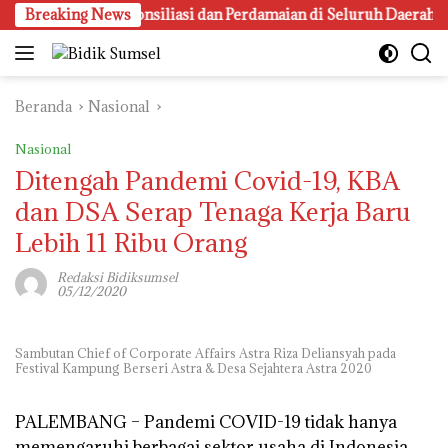
Langsung
mpung Rekonsiliasi dan Perdamaian di Seluruh Daerah
Breaking News
ke
konten
Beranda
Nasional
Nasional
Ditengah Pandemi Covid-19, KBA
dan DSA Serap Tenaga Kerja Baru
Lebih 11 Ribu Orang
Redaksi Bidiksumsel
05/12/2020
Sambutan Chief of Corporate Affairs Astra Riza Deliansyah pada
Festival Kampung Berseri Astra & Desa Sejahtera Astra 2020
PALEMBANG –
Pandemi COVID-19 tidak hanya
memengaruhi berbagai sektor usaha di Indonesia.