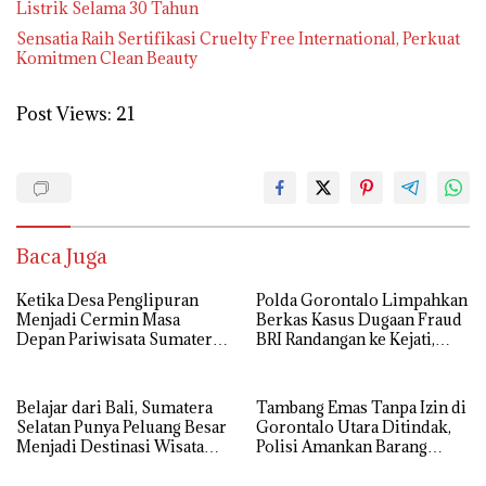
Listrik Selama 30 Tahun
Sensatia Raih Sertifikasi Cruelty Free International, Perkuat
Komitmen Clean Beauty
Post Views:
21
Baca Juga
Ketika Desa Penglipuran
Polda Gorontalo Limpahkan
Menjadi Cermin Masa
Berkas Kasus Dugaan Fraud
Depan Pariwisata Sumatera
BRI Randangan ke Kejati,
Selatan
Kerugian Capai Rp1,06
Miliar
Belajar dari Bali, Sumatera
Tambang Emas Tanpa Izin di
Selatan Punya Peluang Besar
Gorontalo Utara Ditindak,
Menjadi Destinasi Wisata
Polisi Amankan Barang
Kelas Dunia
Bukti