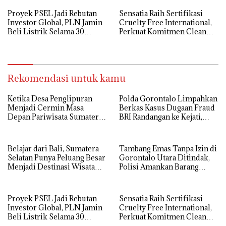
Proyek PSEL Jadi Rebutan
Sensatia Raih Sertifikasi
Investor Global, PLN Jamin
Cruelty Free International,
Beli Listrik Selama 30
Perkuat Komitmen Clean
Tahun
Beauty
Rekomendasi untuk kamu
Ketika Desa Penglipuran
Polda Gorontalo Limpahkan
Menjadi Cermin Masa
Berkas Kasus Dugaan Fraud
Depan Pariwisata Sumatera
BRI Randangan ke Kejati,
Selatan
Kerugian Capai Rp1,06
Miliar
Belajar dari Bali, Sumatera
Tambang Emas Tanpa Izin di
Selatan Punya Peluang Besar
Gorontalo Utara Ditindak,
Menjadi Destinasi Wisata
Polisi Amankan Barang
Kelas Dunia
Bukti
Proyek PSEL Jadi Rebutan
Sensatia Raih Sertifikasi
Investor Global, PLN Jamin
Cruelty Free International,
Beli Listrik Selama 30
Perkuat Komitmen Clean
Tahun
Beauty