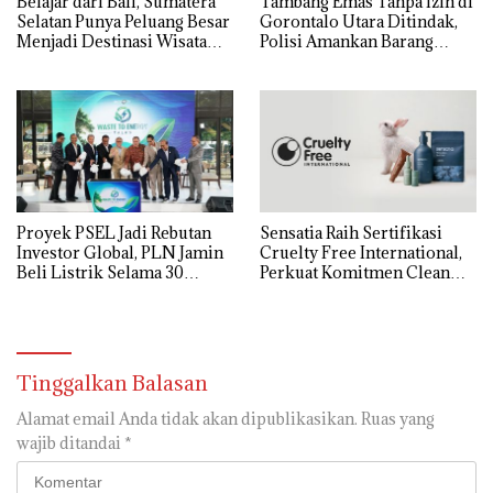
Belajar dari Bali, Sumatera
Tambang Emas Tanpa Izin di
Selatan Punya Peluang Besar
Gorontalo Utara Ditindak,
Menjadi Destinasi Wisata
Polisi Amankan Barang
Kelas Dunia
Bukti
Proyek PSEL Jadi Rebutan
Sensatia Raih Sertifikasi
Investor Global, PLN Jamin
Cruelty Free International,
Beli Listrik Selama 30
Perkuat Komitmen Clean
Tahun
Beauty
Tinggalkan Balasan
Alamat email Anda tidak akan dipublikasikan.
Ruas yang
wajib ditandai
*