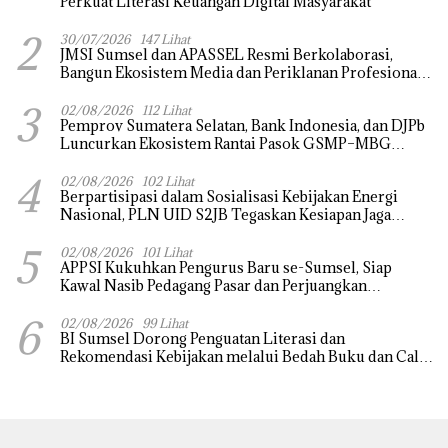
Perkuat Literasi Keuangan Digital Masyarakat
2
30/07/2026
147 Lihat
JMSI Sumsel dan APASSEL Resmi Berkolaborasi,
Bangun Ekosistem Media dan Periklanan Profesional
untuk Dorong Ekonomi Kreatif
3
02/08/2026
112 Lihat
Pemprov Sumatera Selatan, Bank Indonesia, dan DJPb
Luncurkan Ekosistem Rantai Pasok GSMP–MBG
untuk Perkuat Ketahanan Pangan dan Pengendalian
4
Inflasi
02/08/2026
102 Lihat
Berpartisipasi dalam Sosialisasi Kebijakan Energi
Nasional, PLN UID S2JB Tegaskan Kesiapan Jaga
Pasokan Listrik
5
02/08/2026
101 Lihat
APPSI Kukuhkan Pengurus Baru se-Sumsel, Siap
Kawal Nasib Pedagang Pasar dan Perjuangkan
Revitalisasi Pasar Tradisional
6
02/08/2026
99 Lihat
BI Sumsel Dorong Penguatan Literasi dan
Rekomendasi Kebijakan melalui Bedah Buku dan Call
for Applicative Essay 3rd Sriwijaya Economic Forum
2026