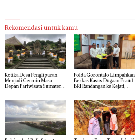
Tahun
Beauty
Rekomendasi untuk kamu
Ketika Desa Penglipuran
Polda Gorontalo Limpahkan
Menjadi Cermin Masa
Berkas Kasus Dugaan Fraud
Depan Pariwisata Sumatera
BRI Randangan ke Kejati,
Selatan
Kerugian Capai Rp1,06
Miliar