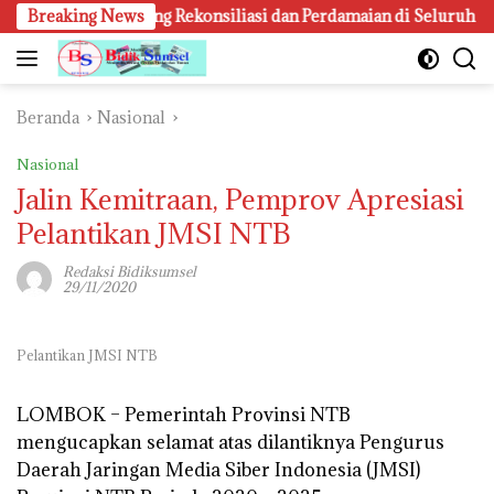
Langsung
k Kampung Rekonsiliasi dan Perdamaian di Seluruh Daerah
Breaking News
ke
konten
Beranda
Nasional
Nasional
Jalin Kemitraan, Pemprov Apresiasi
Pelantikan JMSI NTB
Redaksi Bidiksumsel
29/11/2020
Pelantikan JMSI NTB
LOMBOK –
Pemerintah Provinsi NTB
mengucapkan selamat atas dilantiknya Pengurus
Daerah Jaringan Media Siber Indonesia (JMSI)