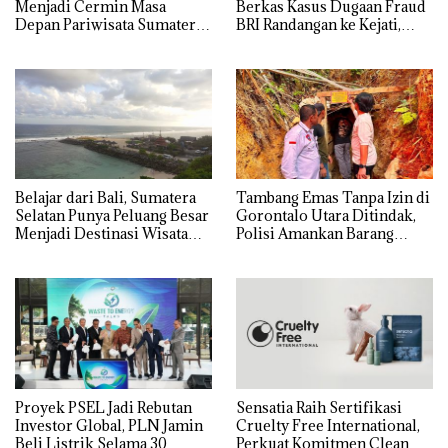
Menjadi Cermin Masa
Berkas Kasus Dugaan Fraud
Depan Pariwisata Sumatera
BRI Randangan ke Kejati,
Selatan
Kerugian Capai Rp1,06
Miliar
Belajar dari Bali, Sumatera
Tambang Emas Tanpa Izin di
Selatan Punya Peluang Besar
Gorontalo Utara Ditindak,
Menjadi Destinasi Wisata
Polisi Amankan Barang
Kelas Dunia
Bukti
Proyek PSEL Jadi Rebutan
Sensatia Raih Sertifikasi
Investor Global, PLN Jamin
Cruelty Free International,
Beli Listrik Selama 30
Perkuat Komitmen Clean