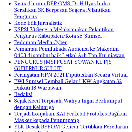
Ketua Umum DPP GMS, Dr H Ilyas Indra
Serahkan SK Berpesan Segera Pelantikan
Pengurus
Kode Etik Jurnalistik
KSPSI 73 Segera Melaksanakan Pelantikan
Pengurus Kabupaten/Kota se-Sumsel
Pedoman Media Cyber
Pemantau Pemilukada Audiensi ke Makodim
0403 di sambut baik Letkol Arh Tan Kurniawan
PENGURUS JMSI PUSAT SOWAN KE PJS
GUBERNUR SULUT
Peringatan HPN 2021 Diputuskan Secara Virtual
PWI Sumsel Kembali Gelar UKW Angkatan 32
Diikuti 18 Wartawan
Redaksi
Sejak Kecil Terpisah, Wahyu Ingin Berkumpul
dengan Keluarga
Terjadi Lonjakan, KAI Perketat Protokes Bagikan
Masker kepada Penumpang
YLK Desak BPPOM Gencar Tertibkan Peredaran