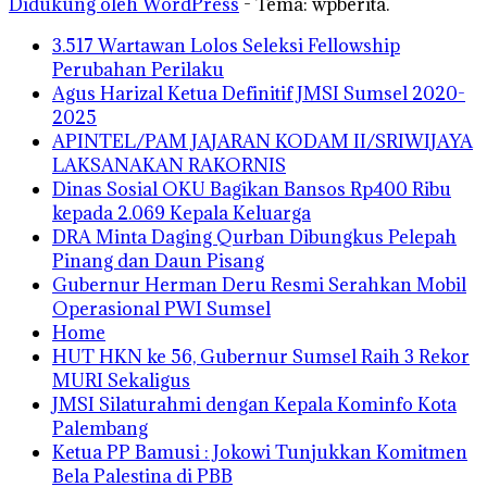
Didukung oleh WordPress
-
Tema: wpberita.
3.517 Wartawan Lolos Seleksi Fellowship
Perubahan Perilaku
Agus Harizal Ketua Definitif JMSI Sumsel 2020-
2025
APINTEL/PAM JAJARAN KODAM II/SRIWIJAYA
LAKSANAKAN RAKORNIS
Dinas Sosial OKU Bagikan Bansos Rp400 Ribu
kepada 2.069 Kepala Keluarga
DRA Minta Daging Qurban Dibungkus Pelepah
Pinang dan Daun Pisang
Gubernur Herman Deru Resmi Serahkan Mobil
Operasional PWI Sumsel
Home
HUT HKN ke 56, Gubernur Sumsel Raih 3 Rekor
MURI Sekaligus
JMSI Silaturahmi dengan Kepala Kominfo Kota
Palembang
Ketua PP Bamusi : Jokowi Tunjukkan Komitmen
Bela Palestina di PBB