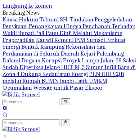
Langsung ke konten
Breaking News
‎Kuasa Hukum Tabrani SH, Tindakan Penggeledahan,
Penyitaan, Penangkapan Hingga Penahanan Terhadap
Wakil Bupati Pali Patut Diuji Melalui Mekanisme
Praperadilan
Kanwil KemenHAM Sumsel Perkuat
Sinergi Bentuk Kampung Rekonsiliasi dan
Perdamaian di Seluruh Daerah
Kejari Palembang
Dalami Dugaan Korupsi Proyek Lampu Jalan, 69 Saksi
Sudah Diperiksa
Jelang HUT RI, 3 Sumur Infill Baru di
Zona 4 Dukung Kedaulatan Energi
PLN UID S2JB
melalui Rumah BUMN Jambi Latih UMKM
Optimalkan Website untuk Pasar Ekspor