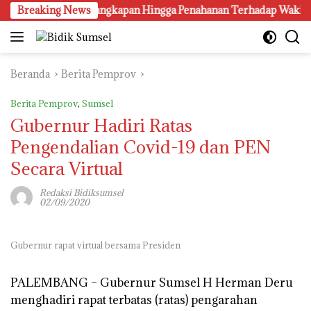
Langsung
enyitaan, Penangkapan Hingga Penahanan Terhadap Wakil Bupati P
Breaking News
ke
konten
Beranda
Berita Pemprov
Berita Pemprov
,
Sumsel
Gubernur Hadiri Ratas
Pengendalian Covid-19 dan PEN
Secara Virtual
Redaksi Bidiksumsel
02/09/2020
Gubernur rapat virtual bersama Presiden
PALEMBANG –
Gubernur Sumsel H Herman Deru
menghadiri rapat terbatas (ratas) pengarahan