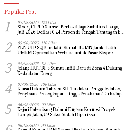
Popular Post
1
05/08/2026
123 Lihat
Sinergi TPID Sumsel Berhasil Jaga Stabilitas Harga,
Juli 2026 Deflasi 0,24 Persen di Tengah Tantangan El
Nino dan Tahun Ajaran Baru
2
05/08/2026
120 Lihat
PLN UID S2JB melalui Rumah BUMN Jambi Latih
UMKM Optimalkan Website untuk Pasar Ekspor
3
05/08/2026
113 Lihat
Jelang HUT RI, 3 Sumur Infill Baru di Zona 4 Dukung
Kedaulatan Energi
4
07/08/2026
106 Lihat
‎Kuasa Hukum Tabrani SH, Tindakan Penggeledahan,
Penyitaan, Penangkapan Hingga Penahanan Terhadap
Wakil Bupati Pali Patut Diuji Melalui Mekanisme
5
Praperadilan
06/08/2026
99 Lihat
Kejari Palembang Dalami Dugaan Korupsi Proyek
Lampu Jalan, 69 Saksi Sudah Diperiksa
6
06/08/2026
90 Lihat
Kanwil KemenHAM Sumsel Perkuat Sinergi Bentuk