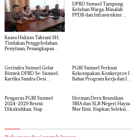
DPRD Sumsel Tampung
Keluhan Warga, Masalah
PPDB dan Infrastruktur
Mendominasi
‎Kuasa Hukum Tabrani SH,
Tindakan Penggeledahan,
Penyitaan, Penangkapan
Hingga Penahanan Terhadap
Wakil Bupati Pali Patut Diuji
Melalui Mekanisme
Gerindra Sumsel Gelar
PGRI Sumsel Perkuat
Praperadilan
Bimtek DPRD Se-Sumsel,
Kekompakan, Konkerprov I
Kartika Sandra Desi
Bahas Program Kerja dan Isu
Tekankan Perjuangkan
Pendidikan
Aspirasi Rakyat
Pengurus PGRI Sumsel
Herman Deru Resmikan
2024–2029 Resmi
SMA dan SLB Negeri Hayza
Dikukuhkan, Siap
Nur Ilmi, Siapkan Seleksi
Perjuangkan Kesejahteraan
Guru Terbuka Se-Sumsel
dan Profesionalisme Guru