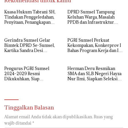
Rekomendasi untuk kamu
‎Kuasa Hukum Tabrani SH,
DPRD Sumsel Tampung
Tindakan Penggeledahan,
Keluhan Warga, Masalah
Penyitaan, Penangkapan
PPDB dan Infrastruktur
Hingga Penahanan Terhadap
Mendominasi
Wakil Bupati Pali Patut Diuji
Melalui Mekanisme
Gerindra Sumsel Gelar
PGRI Sumsel Perkuat
Praperadilan
Bimtek DPRD Se-Sumsel,
Kekompakan, Konkerprov I
Kartika Sandra Desi
Bahas Program Kerja dan Isu
Tekankan Perjuangkan
Pendidikan
Aspirasi Rakyat
Pengurus PGRI Sumsel
Herman Deru Resmikan
2024–2029 Resmi
SMA dan SLB Negeri Hayza
Dikukuhkan, Siap
Nur Ilmi, Siapkan Seleksi
Perjuangkan Kesejahteraan
Guru Terbuka Se-Sumsel
dan Profesionalisme Guru
Tinggalkan Balasan
Alamat email Anda tidak akan dipublikasikan.
Ruas yang
wajib ditandai
*