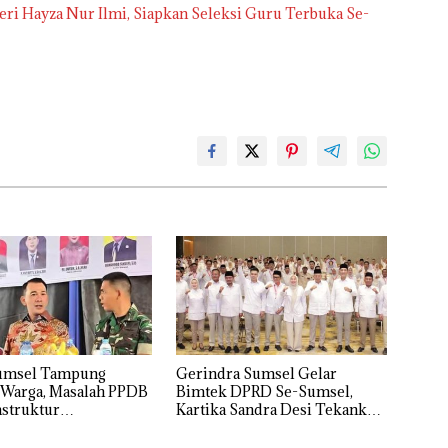
 Hayza Nur Ilmi, Siapkan Seleksi Guru Terbuka Se-
umsel Tampung
Gerindra Sumsel Gelar
 Warga, Masalah PPDB
Bimtek DPRD Se-Sumsel,
astruktur
Kartika Sandra Desi Tekankan
inasi
Perjuangkan Aspirasi Rakyat