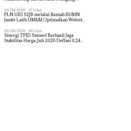
Pasar dan Perjuangkan Revitalisasi Pasar
Tradisional
05/08/2026
97 Lihat
PLN UID S2JB melalui Rumah BUMN
Jambi Latih UMKM Optimalkan Website
untuk Pasar Ekspor
05/08/2026
96 Lihat
Sinergi TPID Sumsel Berhasil Jaga
Stabilitas Harga, Juli 2026 Deflasi 0,24
Persen di Tengah Tantangan El Nino dan
Tahun Ajaran Baru