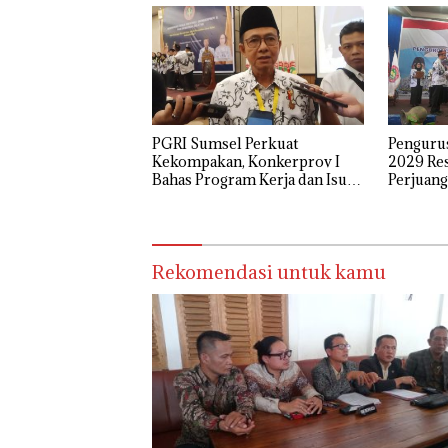
Melalui Mekanisme
Praperadilan
PGRI Sumsel Perkuat
Penguru
Kekompakan, Konkerprov I
2029 Re
Bahas Program Kerja dan Isu
Perjuang
Pendidikan
dan Pro
Rekomendasi untuk kamu