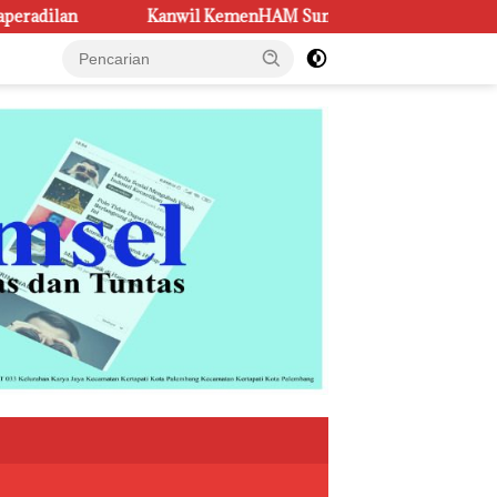
l KemenHAM Sumsel Perkuat Sinergi Bentuk Kampung Rekonsilia