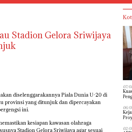
Kot
au Stadion Gelora Sriwijaya
njuk
07/0
‎Kua
kan diselenggarakannya Piala Dunia U-20 di
Peng
tu provinsi yang ditunjuk dan dipercayakan
Pena
Diuj
06/0
rgengsi ini.
Keja
Proy
memastikan kesiapan kawasan olahraga
02/0
susnya Stadion Gelora Sriwijaya agar sesuai