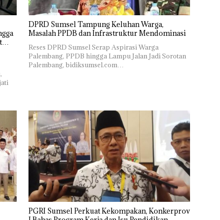
DPRD Sumsel Tampung Keluhan Warga,
ngga
Masalah PPDB dan Infrastruktur Mendominasi
t
Reses DPRD Sumsel Serap Aspirasi Warga
Palembang, PPDB hingga Lampu Jalan Jadi Sorotan
Palembang, bidiksumsel.com…
,
ati
PGRI Sumsel Perkuat Kekompakan, Konkerprov
I Bahas Program Kerja dan Isu Pendidikan