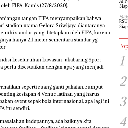
APPS
 oleh FIFA, Kamis (27/8/2020).
Siap
Perj
19/0
erpanjangan tangan FIFA menyampaikan bahwa
RSU
ri stadion utama Gelora Sriwijaya diantaranya
Siap
enuhi standar yang ditetapkan oleh FIFA, karena
gginya hanya 2,1 meter sementara standar yg
Pop
er.
1
ondisi keseluruhan kawasan Jakabaring Sport
aja perlu disesuaikan dengan apa yang menjadi
2
perhatikan seperti ruang ganti pakaian, rumput
 penting kesiapan 4 Venue latihan yang harus
3
akan event sepak bola internasional, apa lagi ini
 itu sendiri.
4
rmasalahan kedepannya, ada baiknya kita