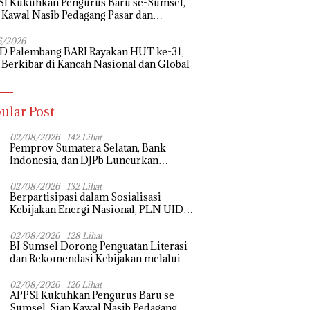
I Kukuhkan Pengurus Baru se-Sumsel,
 Kawal Nasib Pedagang Pasar dan
uangkan Revitalisasi Pasar Tradisional
6/2026
D Palembang BARI Rayakan HUT ke-31,
 Berkibar di Kancah Nasional dan Global
ular Post
02/08/2026
142 Lihat
Pemprov Sumatera Selatan, Bank
Indonesia, dan DJPb Luncurkan
Ekosistem Rantai Pasok GSMP–MBG
untuk Perkuat Ketahanan Pangan dan
02/08/2026
132 Lihat
Berpartisipasi dalam Sosialisasi
Pengendalian Inflasi
Kebijakan Energi Nasional, PLN UID
S2JB Tegaskan Kesiapan Jaga Pasokan
Listrik
02/08/2026
128 Lihat
BI Sumsel Dorong Penguatan Literasi
dan Rekomendasi Kebijakan melalui
Bedah Buku dan Call for Applicative
Essay 3rd Sriwijaya Economic Forum
02/08/2026
126 Lihat
APPSI Kukuhkan Pengurus Baru se-
2026
Sumsel, Siap Kawal Nasib Pedagang