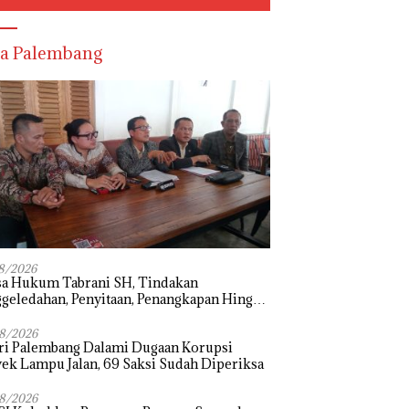
a Palembang
8/2026
sa Hukum Tabrani SH, Tindakan
geledahan, Penyitaan, Penangkapan Hingga
hanan Terhadap Wakil Bupati Pali Patut
i Melalui Mekanisme Praperadilan
8/2026
ri Palembang Dalami Dugaan Korupsi
ek Lampu Jalan, 69 Saksi Sudah Diperiksa
8/2026