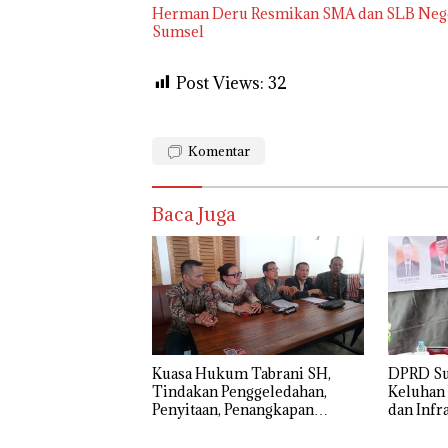
Herman Deru Resmikan SMA dan SLB Negeri
Sumsel
Post Views:
32
Komentar
Baca Juga
‎Kuasa Hukum Tabrani SH,
DPRD S
Tindakan Penggeledahan,
Keluhan
Penyitaan, Penangkapan
dan Infr
Hingga Penahanan Terhadap
Mendom
Wakil Bupati Pali Patut Diuji