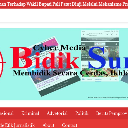
 Pali Patut Diuji Melalui Mekanisme Praperadilan
Kanwi
asional
Kriminal
Advetorial
Politik
Berita Pemprov
e Etik Jurnalistik
About
Contact