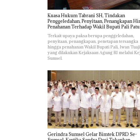
‎Kuasa Hukum Tabrani SH, Tindakan
Penggeledahan, Penyitaan, Penangkapan Hi
Penahanan Terhadap Wakil Bupati Pali Patu
Diuji Melalui Mekanisme Praperadilan
Terkait upaya paksa berupa penggeledahan,
penyitaan, penangkapan, penetapan tersangka
hingga penahanan Wakil Bupati Pali, Iwan Tuaji
yang dilakukan Kejaksaan Agung RI melalui Kej
Sumsel.
Gerindra Sumsel Gelar Bimtek DPRD Se-
Sumsel, Kartika Sandra Desi Tekankan