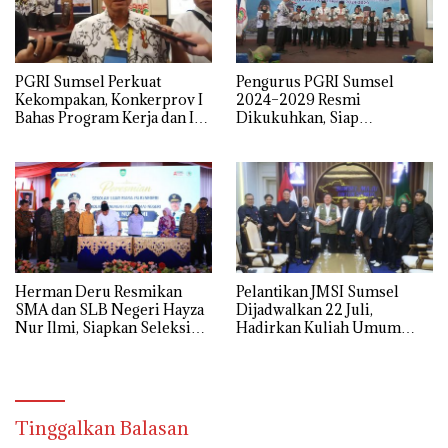
PGRI Sumsel Perkuat
Pengurus PGRI Sumsel
Kekompakan, Konkerprov I
2024–2029 Resmi
Bahas Program Kerja dan Isu
Dikukuhkan, Siap
Pendidikan
Perjuangkan Kesejahteraan
dan Profesionalisme Guru
Herman Deru Resmikan
Pelantikan JMSI Sumsel
SMA dan SLB Negeri Hayza
Dijadwalkan 22 Juli,
Nur Ilmi, Siapkan Seleksi
Hadirkan Kuliah Umum
Guru Terbuka Se-Sumsel
Menteri HAM Natalius Pigai
Tinggalkan Balasan