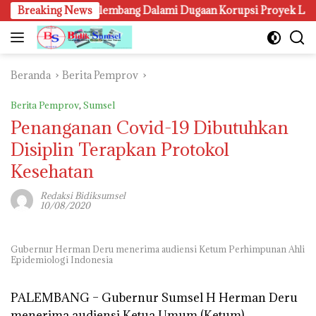
Langsung
Kejari Palembang Dalami Dugaan Korupsi Proyek Lampu Jalan,
Breaking News
ke
konten
Beranda
Berita Pemprov
Berita Pemprov
,
Sumsel
Penanganan Covid-19 Dibutuhkan
Disiplin Terapkan Protokol
Kesehatan
Redaksi Bidiksumsel
10/08/2020
Gubernur Herman Deru menerima audiensi Ketum Perhimpunan Ahli
Epidemiologi Indonesia
PALEMBANG –
Gubernur Sumsel H Herman Deru
menerima audiensi Ketua Umum (Ketum)