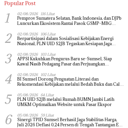
Popular Post
1
02/08/2026
116 Lihat
Pemprov Sumatera Selatan, Bank Indonesia, dan DJPb
Luncurkan Ekosistem Rantai Pasok GSMP–MBG
untuk Perkuat Ketahanan Pangan dan Pengendalian
2
Inflasi
02/08/2026
106 Lihat
Berpartisipasi dalam Sosialisasi Kebijakan Energi
Nasional, PLN UID S2JB Tegaskan Kesiapan Jaga
Pasokan Listrik
3
02/08/2026
103 Lihat
APPSI Kukuhkan Pengurus Baru se-Sumsel, Siap
Kawal Nasib Pedagang Pasar dan Perjuangkan
Revitalisasi Pasar Tradisional
4
02/08/2026
102 Lihat
BI Sumsel Dorong Penguatan Literasi dan
Rekomendasi Kebijakan melalui Bedah Buku dan Call
for Applicative Essay 3rd Sriwijaya Economic Forum
5
2026
05/08/2026
64 Lihat
PLN UID S2JB melalui Rumah BUMN Jambi Latih
UMKM Optimalkan Website untuk Pasar Ekspor
6
05/08/2026
59 Lihat
Sinergi TPID Sumsel Berhasil Jaga Stabilitas Harga,
Juli 2026 Deflasi 0,24 Persen di Tengah Tantangan El