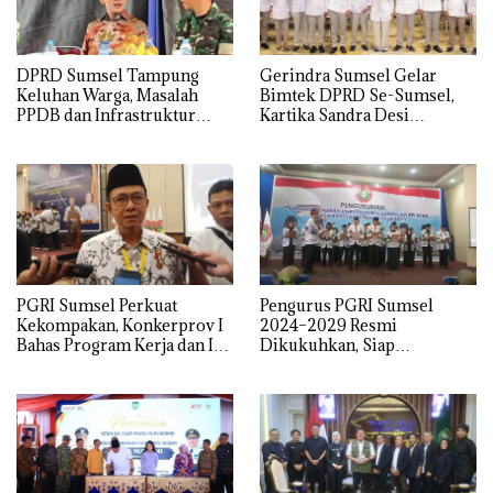
DPRD Sumsel Tampung
Gerindra Sumsel Gelar
Keluhan Warga, Masalah
Bimtek DPRD Se-Sumsel,
PPDB dan Infrastruktur
Kartika Sandra Desi
Mendominasi
Tekankan Perjuangkan
Aspirasi Rakyat
PGRI Sumsel Perkuat
Pengurus PGRI Sumsel
Kekompakan, Konkerprov I
2024–2029 Resmi
Bahas Program Kerja dan Isu
Dikukuhkan, Siap
Pendidikan
Perjuangkan Kesejahteraan
dan Profesionalisme Guru