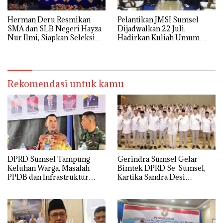
Herman Deru Resmikan
Pelantikan JMSI Sumsel
SMA dan SLB Negeri Hayza
Dijadwalkan 22 Juli,
Nur Ilmi, Siapkan Seleksi
Hadirkan Kuliah Umum
Guru Terbuka Se-Sumsel
Menteri HAM Natalius Pigai
Rekomendasi untuk kamu
DPRD Sumsel Tampung
Gerindra Sumsel Gelar
Keluhan Warga, Masalah
Bimtek DPRD Se-Sumsel,
PPDB dan Infrastruktur
Kartika Sandra Desi
Mendominasi
Tekankan Perjuangkan
Aspirasi Rakyat